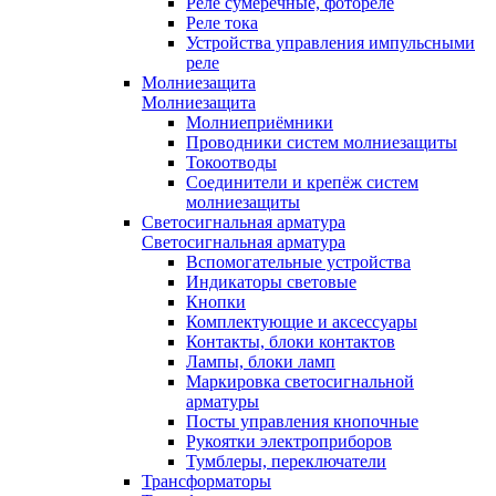
Реле сумеречные, фотореле
Реле тока
Устройства управления импульсными
реле
Молниезащита
Молниезащита
Молниеприёмники
Проводники систем молниезащиты
Токоотводы
Соединители и крепёж систем
молниезащиты
Светосигнальная арматура
Светосигнальная арматура
Вспомогательные устройства
Индикаторы световые
Кнопки
Комплектующие и аксессуары
Контакты, блоки контактов
Лампы, блоки ламп
Маркировка светосигнальной
арматуры
Посты управления кнопочные
Рукоятки электроприборов
Тумблеры, переключатели
Трансформаторы