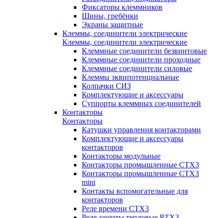
Фиксаторы клеммников
Шины, гребёнки
Экраны защитные
Клеммы, соединители электрические
Клеммы, соединители электрические
Клеммные соединители безвинтовые
Клеммные соединители проходные
Клеммные соединители силовые
Клеммы эквипотенциальные
Колпачки СИЗ
Комплектующие и аксессуары
Суппорты клеммных соединителей
Контакторы
Контакторы
Катушки управления контакторами
Комплектующие и аксессуары
контакторов
Контакторы модульные
Контакторы промышленные CTX3
Контакторы промышленные CTX3
mini
Контакты вспомогательные для
контакторов
Реле времени CTX3
Реле защиты тепловые RTX3