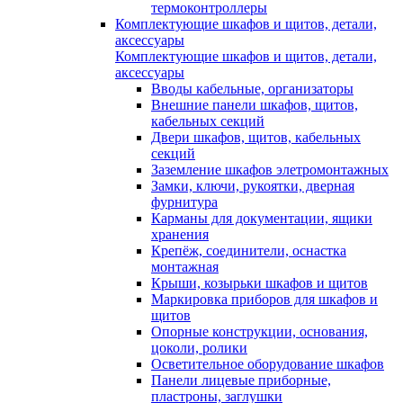
термоконтроллеры
Комплектующие шкафов и щитов, детали,
аксессуары
Комплектующие шкафов и щитов, детали,
аксессуары
Вводы кабельные, организаторы
Внешние панели шкафов, щитов,
кабельных секций
Двери шкафов, щитов, кабельных
секций
Заземление шкафов элетромонтажных
Замки, ключи, рукоятки, дверная
фурнитура
Карманы для документации, ящики
хранения
Крепёж, соединители, оснастка
монтажная
Крыши, козырьки шкафов и щитов
Маркировка приборов для шкафов и
щитов
Опорные конструкции, основания,
цоколи, ролики
Осветительное оборудование шкафов
Панели лицевые приборные,
пластроны, заглушки