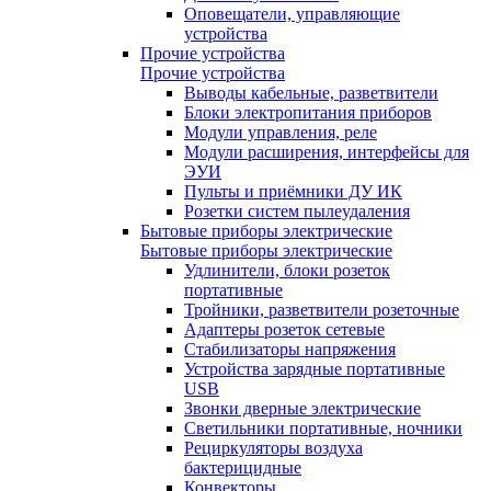
Оповещатели, управляющие
устройства
Прочие устройства
Прочие устройства
Выводы кабельные, разветвители
Блоки электропитания приборов
Модули управления, реле
Модули расширения, интерфейсы для
ЭУИ
Пульты и приёмники ДУ ИК
Розетки систем пылеудаления
Бытовые приборы электрические
Бытовые приборы электрические
Удлинители, блоки розеток
портативные
Тройники, разветвители розеточные
Адаптеры розеток сетевые
Стабилизаторы напряжения
Устройства зарядные портативные
USB
Звонки дверные электрические
Светильники портативные, ночники
Рециркуляторы воздуха
бактерицидные
Конвекторы