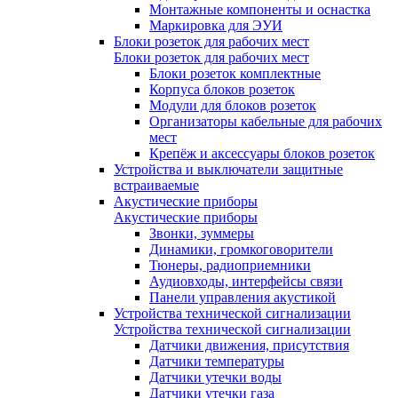
Монтажные компоненты и оснастка
Маркировка для ЭУИ
Блоки розеток для рабочих мест
Блоки розеток для рабочих мест
Блоки розеток комплектные
Корпуса блоков розеток
Модули для блоков розеток
Организаторы кабельные для рабочих
мест
Крепёж и аксессуары блоков розеток
Устройства и выключатели защитные
встраиваемые
Акустические приборы
Акустические приборы
Звонки, зуммеры
Динамики, громкоговорители
Тюнеры, радиоприемники
Аудиовходы, интерфейсы связи
Панели управления акустикой
Устройства технической сигнализации
Устройства технической сигнализации
Датчики движения, присутствия
Датчики температуры
Датчики утечки воды
Датчики утечки газа