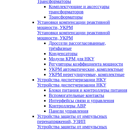
Трансформаторы
Комплектующие и аксессуары
трансформаторов
Трансформаторы
Установки компенсации реактивной
мощности, УКРМ
Установки компенсации реактивной
мощности, УКРМ
Дроссели рассогласованные,
трёхфазные
Конденсаторы
Модули КРМ для НКУ
Регуляторы коэффициента мощности
УКРМ автоматические, комплектные
УКРМ нерегулируемые, комплектные
Устройства диспетчеризации НКУ
Устройства диспетчеризации НКУ
Блоки питания и контроллеры питания
Вспомогательные контакты
Интерфейсы связи и управления
Контроллеры АВР
Панели управления
Устройства защиты от импульсных
перенапряжений, УЗИП
Устройства защиты от импульсных