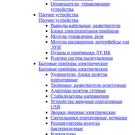
Оповещатели, управляющие
устройства
Прочие устройства
Прочие устройства
Выводы кабельные, разветвители
Блоки электропитания приборов
Модули управления, реле
Модули расширения, интерфейсы для
ЭУИ
Пульты и приёмники ДУ ИК
Розетки систем пылеудаления
Бытовые приборы электрические
Бытовые приборы электрические
Удлинители, блоки розеток
портативные
Тройники, разветвители розеточные
Адаптеры розеток сетевые
Стабилизаторы напряжения
Устройства зарядные портативные
USB
Звонки дверные электрические
Светильники портативные, ночники
Рециркуляторы воздуха
бактерицидные
Конвекторы