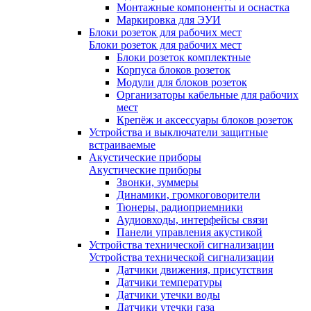
Монтажные компоненты и оснастка
Маркировка для ЭУИ
Блоки розеток для рабочих мест
Блоки розеток для рабочих мест
Блоки розеток комплектные
Корпуса блоков розеток
Модули для блоков розеток
Организаторы кабельные для рабочих
мест
Крепёж и аксессуары блоков розеток
Устройства и выключатели защитные
встраиваемые
Акустические приборы
Акустические приборы
Звонки, зуммеры
Динамики, громкоговорители
Тюнеры, радиоприемники
Аудиовходы, интерфейсы связи
Панели управления акустикой
Устройства технической сигнализации
Устройства технической сигнализации
Датчики движения, присутствия
Датчики температуры
Датчики утечки воды
Датчики утечки газа