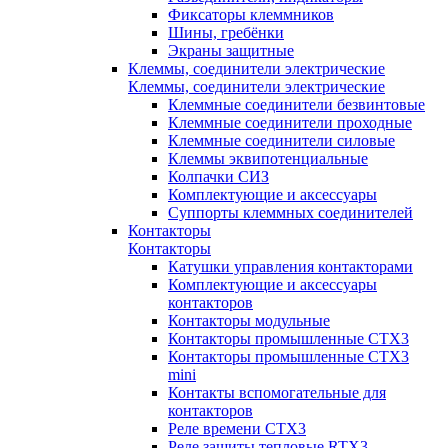
Фиксаторы клеммников
Шины, гребёнки
Экраны защитные
Клеммы, соединители электрические
Клеммы, соединители электрические
Клеммные соединители безвинтовые
Клеммные соединители проходные
Клеммные соединители силовые
Клеммы эквипотенциальные
Колпачки СИЗ
Комплектующие и аксессуары
Суппорты клеммных соединителей
Контакторы
Контакторы
Катушки управления контакторами
Комплектующие и аксессуары
контакторов
Контакторы модульные
Контакторы промышленные CTX3
Контакторы промышленные CTX3
mini
Контакты вспомогательные для
контакторов
Реле времени CTX3
Реле защиты тепловые RTX3