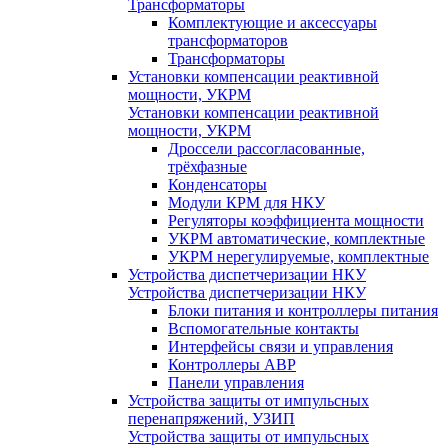
Трансформаторы
Комплектующие и аксессуары
трансформаторов
Трансформаторы
Установки компенсации реактивной
мощности, УКРМ
Установки компенсации реактивной
мощности, УКРМ
Дроссели рассогласованные,
трёхфазные
Конденсаторы
Модули КРМ для НКУ
Регуляторы коэффициента мощности
УКРМ автоматические, комплектные
УКРМ нерегулируемые, комплектные
Устройства диспетчеризации НКУ
Устройства диспетчеризации НКУ
Блоки питания и контроллеры питания
Вспомогательные контакты
Интерфейсы связи и управления
Контроллеры АВР
Панели управления
Устройства защиты от импульсных
перенапряжений, УЗИП
Устройства защиты от импульсных