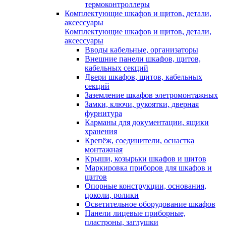
термоконтроллеры
Комплектующие шкафов и щитов, детали,
аксессуары
Комплектующие шкафов и щитов, детали,
аксессуары
Вводы кабельные, организаторы
Внешние панели шкафов, щитов,
кабельных секций
Двери шкафов, щитов, кабельных
секций
Заземление шкафов элетромонтажных
Замки, ключи, рукоятки, дверная
фурнитура
Карманы для документации, ящики
хранения
Крепёж, соединители, оснастка
монтажная
Крыши, козырьки шкафов и щитов
Маркировка приборов для шкафов и
щитов
Опорные конструкции, основания,
цоколи, ролики
Осветительное оборудование шкафов
Панели лицевые приборные,
пластроны, заглушки