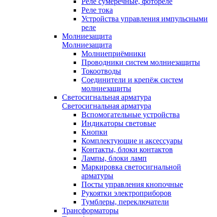
Реле сумеречные, фотореле
Реле тока
Устройства управления импульсными
реле
Молниезащита
Молниезащита
Молниеприёмники
Проводники систем молниезащиты
Токоотводы
Соединители и крепёж систем
молниезащиты
Светосигнальная арматура
Светосигнальная арматура
Вспомогательные устройства
Индикаторы световые
Кнопки
Комплектующие и аксессуары
Контакты, блоки контактов
Лампы, блоки ламп
Маркировка светосигнальной
арматуры
Посты управления кнопочные
Рукоятки электроприборов
Тумблеры, переключатели
Трансформаторы