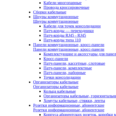
Кабели многопарные
Провода кроссировочные
Сборки кабельные
Шнуры коммутационные
Шнуры коммутационные
Кабели для точек консолидации
Патч-корды — переходники
Патч-корды RJ45 - RJ45
Патч-корды типа 110
Панели коммутационные, кросс-панели
Панели коммутационные, кросс-панели
Комплектующие и аксессуары для пане
Кросс-панели
Патч-панели, кассетные, слотовые
Патч-панели, комплектные
Патч-панели, наборные
Точки консолидации
Организаторы кабельные
Организаторы кабельные
Кольца кабельные
Организаторы кабельные, горизонтальн
Хомуты кабельные, стяжки, ленты
Розетки информационные, абонентские
Розетки информационные, абонентские
Корпуса абонентских розеток, коробки