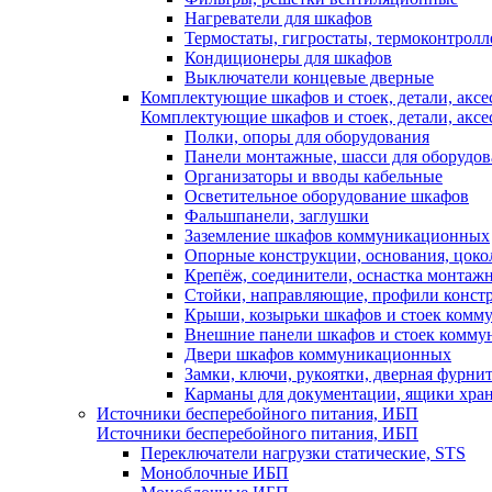
Нагреватели для шкафов
Термостаты, гигростаты, термоконтрол
Кондиционеры для шкафов
Выключатели концевые дверные
Комплектующие шкафов и стоек, детали, аксе
Комплектующие шкафов и стоек, детали, аксе
Полки, опоры для оборудования
Панели монтажные, шасси для оборудов
Организаторы и вводы кабельные
Осветительное оборудование шкафов
Фальшпанели, заглушки
Заземление шкафов коммуникационных
Опорные конструкции, основания, цоко
Крепёж, соединители, оснастка монтаж
Стойки, направляющие, профили конст
Крыши, козырьки шкафов и стоек ком
Внешние панели шкафов и стоек комм
Двери шкафов коммуникационных
Замки, ключи, рукоятки, дверная фурни
Карманы для документации, ящики хра
Источники бесперебойного питания, ИБП
Источники бесперебойного питания, ИБП
Переключатели нагрузки статические, STS
Моноблочные ИБП