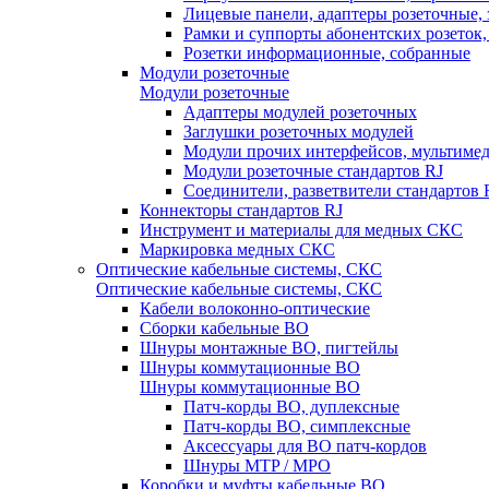
Лицевые панели, адаптеры розеточные,
Рамки и суппорты абонентских розеток
Розетки информационные, собранные
Модули розеточные
Модули розеточные
Адаптеры модулей розеточных
Заглушки розеточных модулей
Модули прочих интерфейсов, мультиме
Модули розеточные стандартов RJ
Соединители, разветвители стандартов 
Коннекторы стандартов RJ
Инструмент и материалы для медных СКС
Маркировка медных СКС
Оптические кабельные системы, СКС
Оптические кабельные системы, СКС
Кабели волоконно-оптические
Сборки кабельные ВО
Шнуры монтажные ВО, пигтейлы
Шнуры коммутационные ВО
Шнуры коммутационные ВО
Патч-корды ВО, дуплексные
Патч-корды ВО, симплексные
Аксессуары для ВО патч-кордов
Шнуры MTP / MPO
Коробки и муфты кабельные ВО