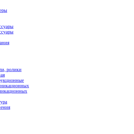
леры
ссуары
ссуары
ания
ли, ролики
ная
рукционные
муникационных
уникационных
тура
нения