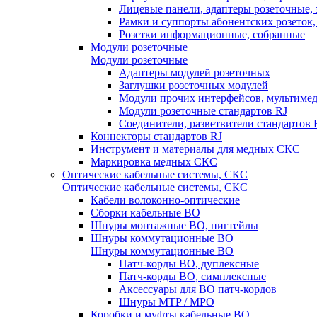
Лицевые панели, адаптеры розеточные,
Рамки и суппорты абонентских розеток
Розетки информационные, собранные
Модули розеточные
Модули розеточные
Адаптеры модулей розеточных
Заглушки розеточных модулей
Модули прочих интерфейсов, мультиме
Модули розеточные стандартов RJ
Соединители, разветвители стандартов 
Коннекторы стандартов RJ
Инструмент и материалы для медных СКС
Маркировка медных СКС
Оптические кабельные системы, СКС
Оптические кабельные системы, СКС
Кабели волоконно-оптические
Сборки кабельные ВО
Шнуры монтажные ВО, пигтейлы
Шнуры коммутационные ВО
Шнуры коммутационные ВО
Патч-корды ВО, дуплексные
Патч-корды ВО, симплексные
Аксессуары для ВО патч-кордов
Шнуры MTP / MPO
Коробки и муфты кабельные ВО