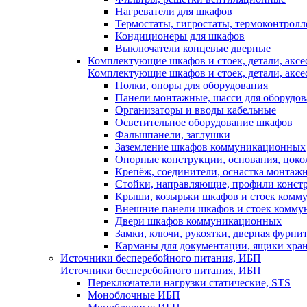
Нагреватели для шкафов
Термостаты, гигростаты, термоконтрол
Кондиционеры для шкафов
Выключатели концевые дверные
Комплектующие шкафов и стоек, детали, аксе
Комплектующие шкафов и стоек, детали, аксе
Полки, опоры для оборудования
Панели монтажные, шасси для оборудов
Организаторы и вводы кабельные
Осветительное оборудование шкафов
Фальшпанели, заглушки
Заземление шкафов коммуникационных
Опорные конструкции, основания, цоко
Крепёж, соединители, оснастка монтаж
Стойки, направляющие, профили конст
Крыши, козырьки шкафов и стоек ком
Внешние панели шкафов и стоек комм
Двери шкафов коммуникационных
Замки, ключи, рукоятки, дверная фурни
Карманы для документации, ящики хра
Источники бесперебойного питания, ИБП
Источники бесперебойного питания, ИБП
Переключатели нагрузки статические, STS
Моноблочные ИБП