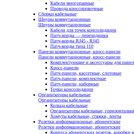
Кабели многопарные
Провода кроссировочные
Сборки кабельные
Шнуры коммутационные
Шнуры коммутационные
Кабели для точек консолидации
Патч-корды — переходники
Патч-корды RJ45 - RJ45
Патч-корды типа 110
Панели коммутационные, кросс-панели
Панели коммутационные, кросс-панели
Комплектующие и аксессуары для пане
Кросс-панели
Патч-панели, кассетные, слотовые
Патч-панели, комплектные
Патч-панели, наборные
Точки консолидации
Организаторы кабельные
Организаторы кабельные
Кольца кабельные
Организаторы кабельные, горизонтальн
Хомуты кабельные, стяжки, ленты
Розетки информационные, абонентские
Розетки информационные, абонентские
Корпуса абонентских розеток, коробки