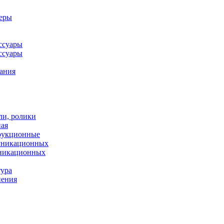
леры
ссуары
ссуары
ания
ли, ролики
ная
рукционные
муникационных
уникационных
тура
нения