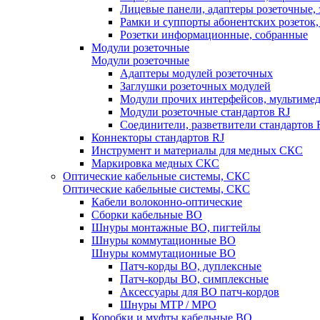
Лицевые панели, адаптеры розеточные,
Рамки и суппорты абонентских розеток
Розетки информационные, собранные
Модули розеточные
Модули розеточные
Адаптеры модулей розеточных
Заглушки розеточных модулей
Модули прочих интерфейсов, мультиме
Модули розеточные стандартов RJ
Соединители, разветвители стандартов 
Коннекторы стандартов RJ
Инструмент и материалы для медных СКС
Маркировка медных СКС
Оптические кабельные системы, СКС
Оптические кабельные системы, СКС
Кабели волоконно-оптические
Сборки кабельные ВО
Шнуры монтажные ВО, пигтейлы
Шнуры коммутационные ВО
Шнуры коммутационные ВО
Патч-корды ВО, дуплексные
Патч-корды ВО, симплексные
Аксессуары для ВО патч-кордов
Шнуры MTP / MPO
Коробки и муфты кабельные ВО