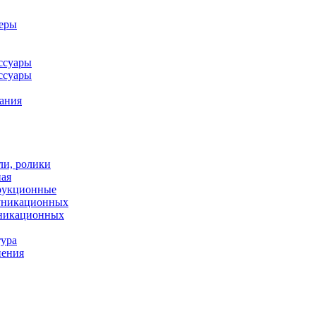
леры
ссуары
ссуары
ания
ли, ролики
ная
рукционные
муникационных
уникационных
тура
нения