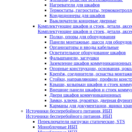
Нагреватели для шкафов
Термостаты, гигростаты, термоконтрол
Кондиционеры для шкафов
Выключатели концевые дверные
Комплектующие шкафов и стоек, детали, аксе
Комплектующие шкафов и стоек, детали, аксе
Полки, опоры для оборудования
Панели монтажные, шасси для оборудов
Организаторы и вводы кабельные
Осветительное оборудование шкафов
Фальшпанели, заглушки
Заземление шкафов коммуникационных
Опорные конструкции, основания, цоко
Крепёж, соединители, оснастка монтаж
Стойки, направляющие, профили конст
Крыши, козырьки шкафов и стоек ком
Внешние панели шкафов и стоек комм
Двери шкафов коммуникационных
Замки, ключи, рукоятки, дверная фурни
Карманы для документации, ящики хра
Источники бесперебойного питания, ИБП
Источники бесперебойного питания, ИБП
Переключатели нагрузки статические, STS
Моноблочные ИБП