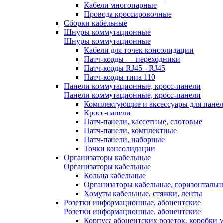
Кабели многопарные
Провода кроссировочные
Сборки кабельные
Шнуры коммутационные
Шнуры коммутационные
Кабели для точек консолидации
Патч-корды — переходники
Патч-корды RJ45 - RJ45
Патч-корды типа 110
Панели коммутационные, кросс-панели
Панели коммутационные, кросс-панели
Комплектующие и аксессуары для пане
Кросс-панели
Патч-панели, кассетные, слотовые
Патч-панели, комплектные
Патч-панели, наборные
Точки консолидации
Организаторы кабельные
Организаторы кабельные
Кольца кабельные
Организаторы кабельные, горизонтальн
Хомуты кабельные, стяжки, ленты
Розетки информационные, абонентские
Розетки информационные, абонентские
Корпуса абонентских розеток, коробки