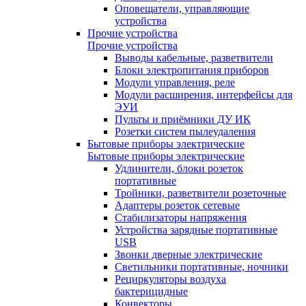
Оповещатели, управляющие
устройства
Прочие устройства
Прочие устройства
Выводы кабельные, разветвители
Блоки электропитания приборов
Модули управления, реле
Модули расширения, интерфейсы для
ЭУИ
Пульты и приёмники ДУ ИК
Розетки систем пылеудаления
Бытовые приборы электрические
Бытовые приборы электрические
Удлинители, блоки розеток
портативные
Тройники, разветвители розеточные
Адаптеры розеток сетевые
Стабилизаторы напряжения
Устройства зарядные портативные
USB
Звонки дверные электрические
Светильники портативные, ночники
Рециркуляторы воздуха
бактерицидные
Конвекторы