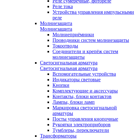
Реле сумеречные, фотореле
Реле тока
Устройства управления импульсными
реле
Молниезащита
Молниезащита
Молниеприёмники
Проводники систем молниезащиты
Токоотводы
Соединители и крепёж систем
молниезащиты
Светосигнальная арматура
Светосигнальная арматура
Вспомогательные устройства
Индикаторы световые
Кнопки
Комплектующие и аксессуары
Контакты, блоки контактов
Лампы, блоки ламп
Маркировка светосигнальной
арматуры
Посты управления кнопочные
Рукоятки электроприборов
Тумблеры, переключатели
Трансформаторы