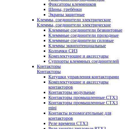
Фиксаторы клеммников
Шины, гребёнки
Экраны защитные
Клеммы, соединители электрические
Клеммы, соединители электрические
Клеммные соединители безвинтовые
Клеммные соединители проходные
Клеммные соединители силовые
Клеммы эквипотенциальные
Колпачки СИЗ
Комплектующие и аксессуары
Суппорты клеммных соединителей
Контакторы
Контакторы
Катушки управления контакторами
Комплектующие и аксессуары
контакторов
Контакторы модульные
Контакторы промышленные CTX3
Контакторы промышленные CTX3
mini
Контакты вспомогательные для
контакторов
Реле времени CTX3
Реле защиты тепловые RTX3