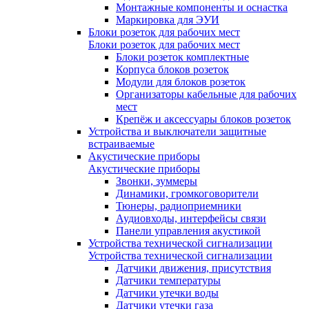
Монтажные компоненты и оснастка
Маркировка для ЭУИ
Блоки розеток для рабочих мест
Блоки розеток для рабочих мест
Блоки розеток комплектные
Корпуса блоков розеток
Модули для блоков розеток
Организаторы кабельные для рабочих
мест
Крепёж и аксессуары блоков розеток
Устройства и выключатели защитные
встраиваемые
Акустические приборы
Акустические приборы
Звонки, зуммеры
Динамики, громкоговорители
Тюнеры, радиоприемники
Аудиовходы, интерфейсы связи
Панели управления акустикой
Устройства технической сигнализации
Устройства технической сигнализации
Датчики движения, присутствия
Датчики температуры
Датчики утечки воды
Датчики утечки газа