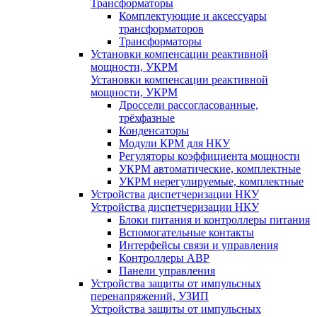
Трансформаторы
Комплектующие и аксессуары
трансформаторов
Трансформаторы
Установки компенсации реактивной
мощности, УКРМ
Установки компенсации реактивной
мощности, УКРМ
Дроссели рассогласованные,
трёхфазные
Конденсаторы
Модули КРМ для НКУ
Регуляторы коэффициента мощности
УКРМ автоматические, комплектные
УКРМ нерегулируемые, комплектные
Устройства диспетчеризации НКУ
Устройства диспетчеризации НКУ
Блоки питания и контроллеры питания
Вспомогательные контакты
Интерфейсы связи и управления
Контроллеры АВР
Панели управления
Устройства защиты от импульсных
перенапряжений, УЗИП
Устройства защиты от импульсных