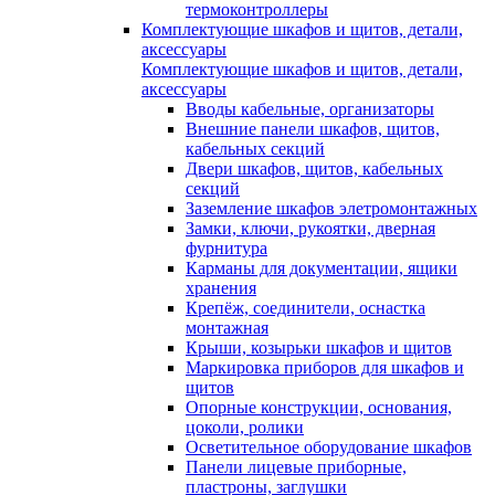
термоконтроллеры
Комплектующие шкафов и щитов, детали,
аксессуары
Комплектующие шкафов и щитов, детали,
аксессуары
Вводы кабельные, организаторы
Внешние панели шкафов, щитов,
кабельных секций
Двери шкафов, щитов, кабельных
секций
Заземление шкафов элетромонтажных
Замки, ключи, рукоятки, дверная
фурнитура
Карманы для документации, ящики
хранения
Крепёж, соединители, оснастка
монтажная
Крыши, козырьки шкафов и щитов
Маркировка приборов для шкафов и
щитов
Опорные конструкции, основания,
цоколи, ролики
Осветительное оборудование шкафов
Панели лицевые приборные,
пластроны, заглушки