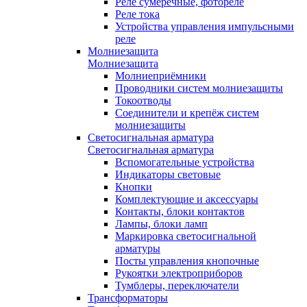
Реле сумеречные, фотореле
Реле тока
Устройства управления импульсными
реле
Молниезащита
Молниезащита
Молниеприёмники
Проводники систем молниезащиты
Токоотводы
Соединители и крепёж систем
молниезащиты
Светосигнальная арматура
Светосигнальная арматура
Вспомогательные устройства
Индикаторы световые
Кнопки
Комплектующие и аксессуары
Контакты, блоки контактов
Лампы, блоки ламп
Маркировка светосигнальной
арматуры
Посты управления кнопочные
Рукоятки электроприборов
Тумблеры, переключатели
Трансформаторы