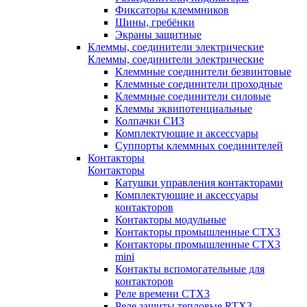
Фиксаторы клеммников
Шины, гребёнки
Экраны защитные
Клеммы, соединители электрические
Клеммы, соединители электрические
Клеммные соединители безвинтовые
Клеммные соединители проходные
Клеммные соединители силовые
Клеммы эквипотенциальные
Колпачки СИЗ
Комплектующие и аксессуары
Суппорты клеммных соединителей
Контакторы
Контакторы
Катушки управления контакторами
Комплектующие и аксессуары
контакторов
Контакторы модульные
Контакторы промышленные CTX3
Контакторы промышленные CTX3
mini
Контакты вспомогательные для
контакторов
Реле времени CTX3
Реле защиты тепловые RTX3