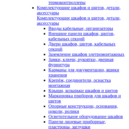
термоконтроллеры
Комплектующие шкафов и щитов, детали,
аксессуары
Комплектующие шкафов и щитов, детали,
аксессуары
Вводы кабельные, организаторы
Внешние панели шкафов, щитов,
кабельных секций
Двери шкафов, щитов, кабельных
секций
Заземление шкафов элетромонтажных
Замки, ключи, рукоятки, дверная
фурнитура
Карманы для документации, ящики
хранения
Крепёж, соединители, оснастка
монтажная
Крыши, козырьки шкафов и щитов
Маркировка приборов для шкафов и
щитов
Опорные конструкции, основания,
цоколи, ролики
Осветительное оборудование шкафов
Панели лицевые приборные,
пластроны, заглушки