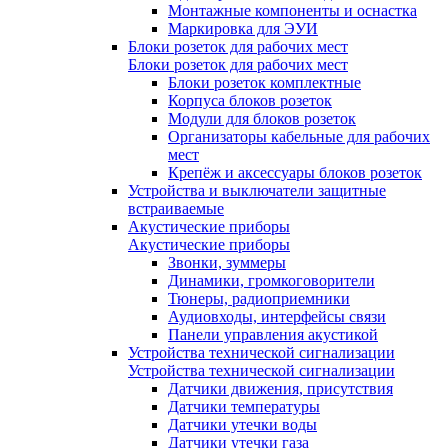
Монтажные компоненты и оснастка
Маркировка для ЭУИ
Блоки розеток для рабочих мест
Блоки розеток для рабочих мест
Блоки розеток комплектные
Корпуса блоков розеток
Модули для блоков розеток
Организаторы кабельные для рабочих
мест
Крепёж и аксессуары блоков розеток
Устройства и выключатели защитные
встраиваемые
Акустические приборы
Акустические приборы
Звонки, зуммеры
Динамики, громкоговорители
Тюнеры, радиоприемники
Аудиовходы, интерфейсы связи
Панели управления акустикой
Устройства технической сигнализации
Устройства технической сигнализации
Датчики движения, присутствия
Датчики температуры
Датчики утечки воды
Датчики утечки газа