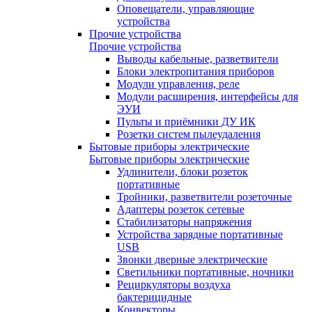
Оповещатели, управляющие
устройства
Прочие устройства
Прочие устройства
Выводы кабельные, разветвители
Блоки электропитания приборов
Модули управления, реле
Модули расширения, интерфейсы для
ЭУИ
Пульты и приёмники ДУ ИК
Розетки систем пылеудаления
Бытовые приборы электрические
Бытовые приборы электрические
Удлинители, блоки розеток
портативные
Тройники, разветвители розеточные
Адаптеры розеток сетевые
Стабилизаторы напряжения
Устройства зарядные портативные
USB
Звонки дверные электрические
Светильники портативные, ночники
Рециркуляторы воздуха
бактерицидные
Конвекторы