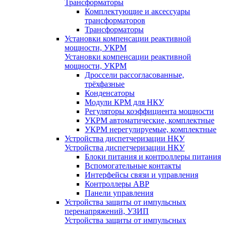
Трансформаторы
Комплектующие и аксессуары
трансформаторов
Трансформаторы
Установки компенсации реактивной
мощности, УКРМ
Установки компенсации реактивной
мощности, УКРМ
Дроссели рассогласованные,
трёхфазные
Конденсаторы
Модули КРМ для НКУ
Регуляторы коэффициента мощности
УКРМ автоматические, комплектные
УКРМ нерегулируемые, комплектные
Устройства диспетчеризации НКУ
Устройства диспетчеризации НКУ
Блоки питания и контроллеры питания
Вспомогательные контакты
Интерфейсы связи и управления
Контроллеры АВР
Панели управления
Устройства защиты от импульсных
перенапряжений, УЗИП
Устройства защиты от импульсных