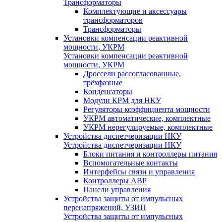
Трансформаторы
Комплектующие и аксессуары
трансформаторов
Трансформаторы
Установки компенсации реактивной
мощности, УКРМ
Установки компенсации реактивной
мощности, УКРМ
Дроссели рассогласованные,
трёхфазные
Конденсаторы
Модули КРМ для НКУ
Регуляторы коэффициента мощности
УКРМ автоматические, комплектные
УКРМ нерегулируемые, комплектные
Устройства диспетчеризации НКУ
Устройства диспетчеризации НКУ
Блоки питания и контроллеры питания
Вспомогательные контакты
Интерфейсы связи и управления
Контроллеры АВР
Панели управления
Устройства защиты от импульсных
перенапряжений, УЗИП
Устройства защиты от импульсных