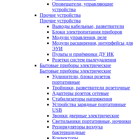
Оповещатели, управляющие
устройства
Прочие устройства
Прочие устройства
Выводы кабельные, разветвители
Блоки электропитания приборов
Модули управления, реле
Модули расширения, интерфейсы для
ЭУИ
Пульты и приёмники ДУ ИК
Розетки систем пылеудаления
Бытовые приборы электрические
Бытовые приборы электрические
Удлинители, блоки розеток
портативные
Тройники, разветвители розеточные
Адаптеры розеток сетевые
Стабилизаторы напряжения
Устройства зарядные портативные
USB
Звонки дверные электрические
Светильники портативные, ночники
Рециркуляторы воздуха
бактерицидные
Конвекторы