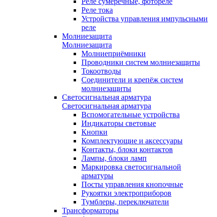
Реле сумеречные, фотореле
Реле тока
Устройства управления импульсными
реле
Молниезащита
Молниезащита
Молниеприёмники
Проводники систем молниезащиты
Токоотводы
Соединители и крепёж систем
молниезащиты
Светосигнальная арматура
Светосигнальная арматура
Вспомогательные устройства
Индикаторы световые
Кнопки
Комплектующие и аксессуары
Контакты, блоки контактов
Лампы, блоки ламп
Маркировка светосигнальной
арматуры
Посты управления кнопочные
Рукоятки электроприборов
Тумблеры, переключатели
Трансформаторы