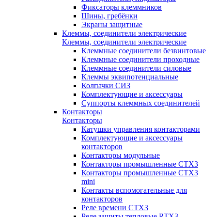
Фиксаторы клеммников
Шины, гребёнки
Экраны защитные
Клеммы, соединители электрические
Клеммы, соединители электрические
Клеммные соединители безвинтовые
Клеммные соединители проходные
Клеммные соединители силовые
Клеммы эквипотенциальные
Колпачки СИЗ
Комплектующие и аксессуары
Суппорты клеммных соединителей
Контакторы
Контакторы
Катушки управления контакторами
Комплектующие и аксессуары
контакторов
Контакторы модульные
Контакторы промышленные CTX3
Контакторы промышленные CTX3
mini
Контакты вспомогательные для
контакторов
Реле времени CTX3
Реле защиты тепловые RTX3