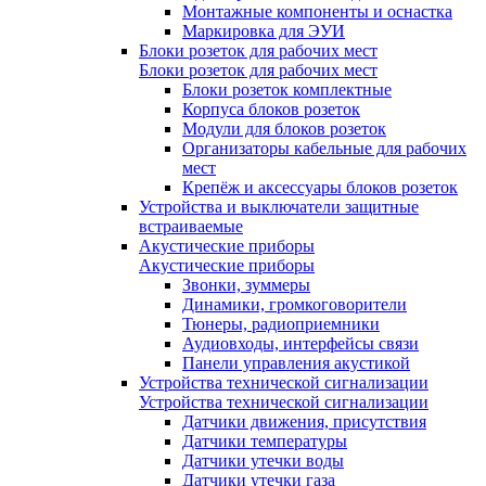
Монтажные компоненты и оснастка
Маркировка для ЭУИ
Блоки розеток для рабочих мест
Блоки розеток для рабочих мест
Блоки розеток комплектные
Корпуса блоков розеток
Модули для блоков розеток
Организаторы кабельные для рабочих
мест
Крепёж и аксессуары блоков розеток
Устройства и выключатели защитные
встраиваемые
Акустические приборы
Акустические приборы
Звонки, зуммеры
Динамики, громкоговорители
Тюнеры, радиоприемники
Аудиовходы, интерфейсы связи
Панели управления акустикой
Устройства технической сигнализации
Устройства технической сигнализации
Датчики движения, присутствия
Датчики температуры
Датчики утечки воды
Датчики утечки газа