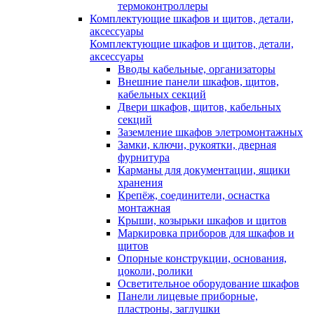
термоконтроллеры
Комплектующие шкафов и щитов, детали,
аксессуары
Комплектующие шкафов и щитов, детали,
аксессуары
Вводы кабельные, организаторы
Внешние панели шкафов, щитов,
кабельных секций
Двери шкафов, щитов, кабельных
секций
Заземление шкафов элетромонтажных
Замки, ключи, рукоятки, дверная
фурнитура
Карманы для документации, ящики
хранения
Крепёж, соединители, оснастка
монтажная
Крыши, козырьки шкафов и щитов
Маркировка приборов для шкафов и
щитов
Опорные конструкции, основания,
цоколи, ролики
Осветительное оборудование шкафов
Панели лицевые приборные,
пластроны, заглушки