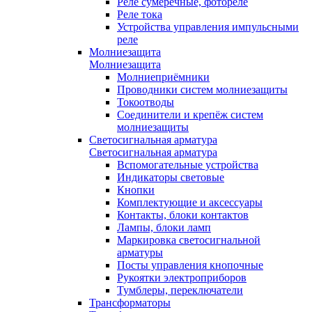
Реле сумеречные, фотореле
Реле тока
Устройства управления импульсными
реле
Молниезащита
Молниезащита
Молниеприёмники
Проводники систем молниезащиты
Токоотводы
Соединители и крепёж систем
молниезащиты
Светосигнальная арматура
Светосигнальная арматура
Вспомогательные устройства
Индикаторы световые
Кнопки
Комплектующие и аксессуары
Контакты, блоки контактов
Лампы, блоки ламп
Маркировка светосигнальной
арматуры
Посты управления кнопочные
Рукоятки электроприборов
Тумблеры, переключатели
Трансформаторы