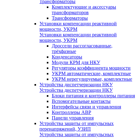
Трансформаторы
Комплектующие и аксессуары
трансформаторов
Трансформаторы
Установки компенсации реактивной
мощности, УКРМ
Установки компенсации реактивной
мощности, УКРМ
Дроссели рассогласованные,
трёхфазные
Конденсаторы
Модули КРМ для НКУ
Регуляторы коэффициента мощности
УКРМ автоматические, комплектные
УКРМ нерегулируемые, комплектные
Устройства диспетчеризации НКУ
Устройства диспетчеризации НКУ
Блоки питания и контроллеры питания
Вспомогательные контакты
Интерфейсы связи и управления
Контроллеры АВР
Панели управления
Устройства защиты от импульсных
перенапряжений, УЗИП
Устройства защиты от импульсных