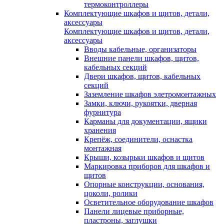
термоконтроллеры
Комплектующие шкафов и щитов, детали,
аксессуары
Комплектующие шкафов и щитов, детали,
аксессуары
Вводы кабельные, организаторы
Внешние панели шкафов, щитов,
кабельных секций
Двери шкафов, щитов, кабельных
секций
Заземление шкафов элетромонтажных
Замки, ключи, рукоятки, дверная
фурнитура
Карманы для документации, ящики
хранения
Крепёж, соединители, оснастка
монтажная
Крыши, козырьки шкафов и щитов
Маркировка приборов для шкафов и
щитов
Опорные конструкции, основания,
цоколи, ролики
Осветительное оборудование шкафов
Панели лицевые приборные,
пластроны, заглушки