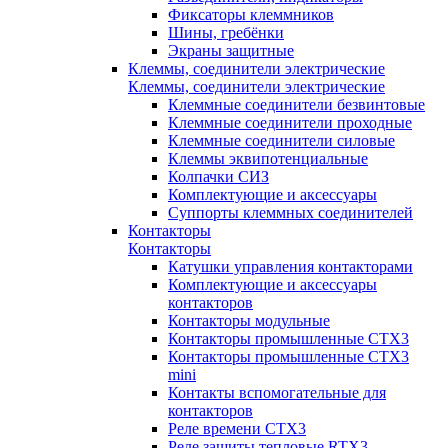
Фиксаторы клеммников
Шины, гребёнки
Экраны защитные
Клеммы, соединители электрические
Клеммы, соединители электрические
Клеммные соединители безвинтовые
Клеммные соединители проходные
Клеммные соединители силовые
Клеммы эквипотенциальные
Колпачки СИЗ
Комплектующие и аксессуары
Суппорты клеммных соединителей
Контакторы
Контакторы
Катушки управления контакторами
Комплектующие и аксессуары
контакторов
Контакторы модульные
Контакторы промышленные CTX3
Контакторы промышленные CTX3
mini
Контакты вспомогательные для
контакторов
Реле времени CTX3
Реле защиты тепловые RTX3