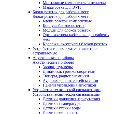
Монтажные компоненты и оснастка
Маркировка для ЭУИ
Блоки розеток для рабочих мест
Блоки розеток для рабочих мест
Блоки розеток комплектные
Корпуса блоков розеток
Модули для блоков розеток
Организаторы кабельные для рабочих
мест
Крепёж и аксессуары блоков розеток
Устройства и выключатели защитные
встраиваемые
Акустические приборы
Акустические приборы
Звонки, зуммеры
Динамики, громкоговорители
Тюнеры, радиоприемники
Аудиовходы, интерфейсы связи
Панели управления акустикой
Устройства технической сигнализации
Устройства технической сигнализации
Датчики движения, присутствия
Датчики температуры
Датчики утечки воды
Датчики утечки газа