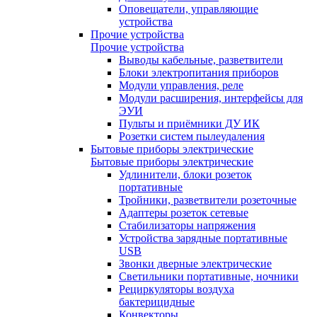
Оповещатели, управляющие
устройства
Прочие устройства
Прочие устройства
Выводы кабельные, разветвители
Блоки электропитания приборов
Модули управления, реле
Модули расширения, интерфейсы для
ЭУИ
Пульты и приёмники ДУ ИК
Розетки систем пылеудаления
Бытовые приборы электрические
Бытовые приборы электрические
Удлинители, блоки розеток
портативные
Тройники, разветвители розеточные
Адаптеры розеток сетевые
Стабилизаторы напряжения
Устройства зарядные портативные
USB
Звонки дверные электрические
Светильники портативные, ночники
Рециркуляторы воздуха
бактерицидные
Конвекторы