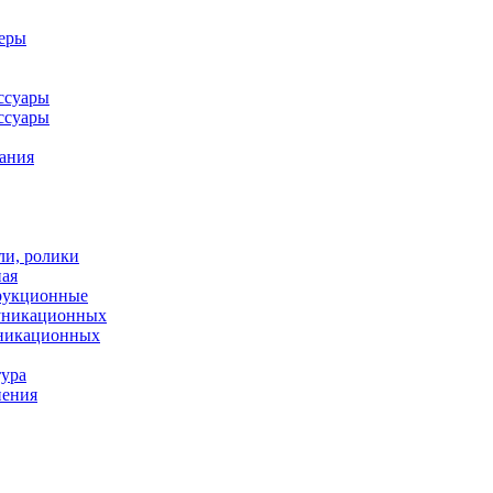
леры
ссуары
ссуары
ания
ли, ролики
ная
рукционные
муникационных
уникационных
тура
нения