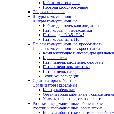
Кабели многопарные
Провода кроссировочные
Сборки кабельные
Шнуры коммутационные
Шнуры коммутационные
Кабели для точек консолидации
Патч-корды — переходники
Патч-корды RJ45 - RJ45
Патч-корды типа 110
Панели коммутационные, кросс-панели
Панели коммутационные, кросс-панели
Комплектующие и аксессуары для пане
Кросс-панели
Патч-панели, кассетные, слотовые
Патч-панели, комплектные
Патч-панели, наборные
Точки консолидации
Организаторы кабельные
Организаторы кабельные
Кольца кабельные
Организаторы кабельные, горизонтальн
Хомуты кабельные, стяжки, ленты
Розетки информационные, абонентские
Розетки информационные, абонентские
Корпуса абонентских розеток, коробки