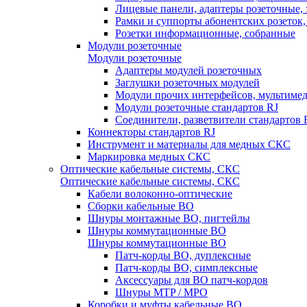
Лицевые панели, адаптеры розеточные,
Рамки и суппорты абонентских розеток
Розетки информационные, собранные
Модули розеточные
Модули розеточные
Адаптеры модулей розеточных
Заглушки розеточных модулей
Модули прочих интерфейсов, мультиме
Модули розеточные стандартов RJ
Соединители, разветвители стандартов 
Коннекторы стандартов RJ
Инструмент и материалы для медных СКС
Маркировка медных СКС
Оптические кабельные системы, СКС
Оптические кабельные системы, СКС
Кабели волоконно-оптические
Сборки кабельные ВО
Шнуры монтажные ВО, пигтейлы
Шнуры коммутационные ВО
Шнуры коммутационные ВО
Патч-корды ВО, дуплексные
Патч-корды ВО, симплексные
Аксессуары для ВО патч-кордов
Шнуры MTP / MPO
Коробки и муфты кабельные ВО