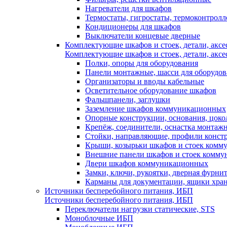
Нагреватели для шкафов
Термостаты, гигростаты, термоконтрол
Кондиционеры для шкафов
Выключатели концевые дверные
Комплектующие шкафов и стоек, детали, аксе
Комплектующие шкафов и стоек, детали, аксе
Полки, опоры для оборудования
Панели монтажные, шасси для оборудов
Организаторы и вводы кабельные
Осветительное оборудование шкафов
Фальшпанели, заглушки
Заземление шкафов коммуникационных
Опорные конструкции, основания, цоко
Крепёж, соединители, оснастка монтаж
Стойки, направляющие, профили конст
Крыши, козырьки шкафов и стоек ком
Внешние панели шкафов и стоек комм
Двери шкафов коммуникационных
Замки, ключи, рукоятки, дверная фурни
Карманы для документации, ящики хра
Источники бесперебойного питания, ИБП
Источники бесперебойного питания, ИБП
Переключатели нагрузки статические, STS
Моноблочные ИБП