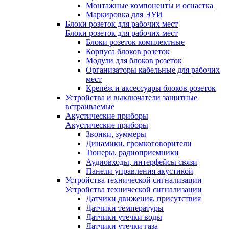
Монтажные компоненты и оснастка
Маркировка для ЭУИ
Блоки розеток для рабочих мест
Блоки розеток для рабочих мест
Блоки розеток комплектные
Корпуса блоков розеток
Модули для блоков розеток
Организаторы кабельные для рабочих
мест
Крепёж и аксессуары блоков розеток
Устройства и выключатели защитные
встраиваемые
Акустические приборы
Акустические приборы
Звонки, зуммеры
Динамики, громкоговорители
Тюнеры, радиоприемники
Аудиовходы, интерфейсы связи
Панели управления акустикой
Устройства технической сигнализации
Устройства технической сигнализации
Датчики движения, присутствия
Датчики температуры
Датчики утечки воды
Датчики утечки газа