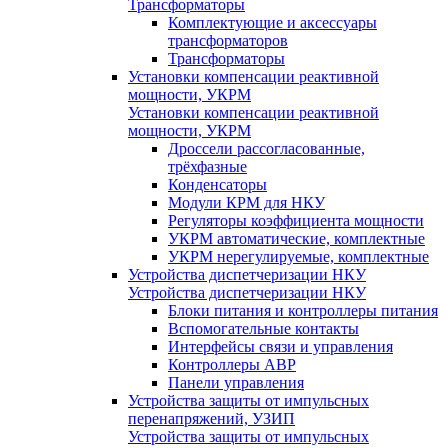
Трансформаторы
Комплектующие и аксессуары
трансформаторов
Трансформаторы
Установки компенсации реактивной
мощности, УКРМ
Установки компенсации реактивной
мощности, УКРМ
Дроссели рассогласованные,
трёхфазные
Конденсаторы
Модули КРМ для НКУ
Регуляторы коэффициента мощности
УКРМ автоматические, комплектные
УКРМ нерегулируемые, комплектные
Устройства диспетчеризации НКУ
Устройства диспетчеризации НКУ
Блоки питания и контроллеры питания
Вспомогательные контакты
Интерфейсы связи и управления
Контроллеры АВР
Панели управления
Устройства защиты от импульсных
перенапряжений, УЗИП
Устройства защиты от импульсных