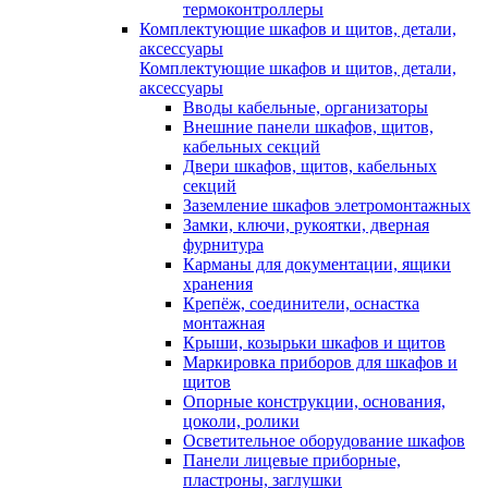
термоконтроллеры
Комплектующие шкафов и щитов, детали,
аксессуары
Комплектующие шкафов и щитов, детали,
аксессуары
Вводы кабельные, организаторы
Внешние панели шкафов, щитов,
кабельных секций
Двери шкафов, щитов, кабельных
секций
Заземление шкафов элетромонтажных
Замки, ключи, рукоятки, дверная
фурнитура
Карманы для документации, ящики
хранения
Крепёж, соединители, оснастка
монтажная
Крыши, козырьки шкафов и щитов
Маркировка приборов для шкафов и
щитов
Опорные конструкции, основания,
цоколи, ролики
Осветительное оборудование шкафов
Панели лицевые приборные,
пластроны, заглушки