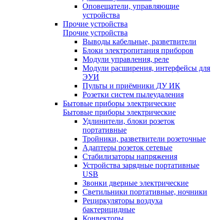
Оповещатели, управляющие
устройства
Прочие устройства
Прочие устройства
Выводы кабельные, разветвители
Блоки электропитания приборов
Модули управления, реле
Модули расширения, интерфейсы для
ЭУИ
Пульты и приёмники ДУ ИК
Розетки систем пылеудаления
Бытовые приборы электрические
Бытовые приборы электрические
Удлинители, блоки розеток
портативные
Тройники, разветвители розеточные
Адаптеры розеток сетевые
Стабилизаторы напряжения
Устройства зарядные портативные
USB
Звонки дверные электрические
Светильники портативные, ночники
Рециркуляторы воздуха
бактерицидные
Конвекторы