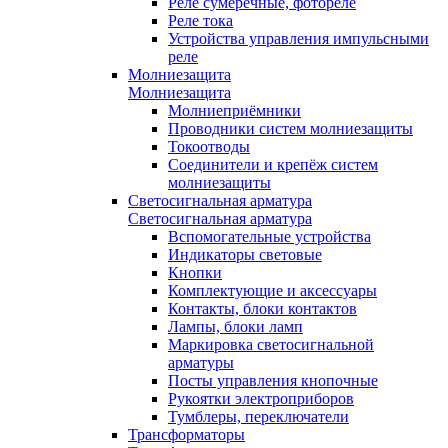
Реле сумеречные, фотореле
Реле тока
Устройства управления импульсными
реле
Молниезащита
Молниезащита
Молниеприёмники
Проводники систем молниезащиты
Токоотводы
Соединители и крепёж систем
молниезащиты
Светосигнальная арматура
Светосигнальная арматура
Вспомогательные устройства
Индикаторы световые
Кнопки
Комплектующие и аксессуары
Контакты, блоки контактов
Лампы, блоки ламп
Маркировка светосигнальной
арматуры
Посты управления кнопочные
Рукоятки электроприборов
Тумблеры, переключатели
Трансформаторы