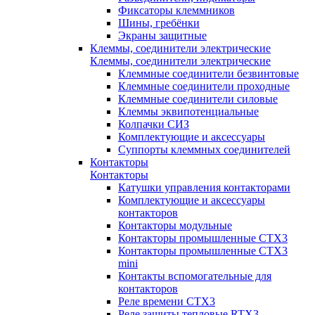
Фиксаторы клеммников
Шины, гребёнки
Экраны защитные
Клеммы, соединители электрические
Клеммы, соединители электрические
Клеммные соединители безвинтовые
Клеммные соединители проходные
Клеммные соединители силовые
Клеммы эквипотенциальные
Колпачки СИЗ
Комплектующие и аксессуары
Суппорты клеммных соединителей
Контакторы
Контакторы
Катушки управления контакторами
Комплектующие и аксессуары
контакторов
Контакторы модульные
Контакторы промышленные CTX3
Контакторы промышленные CTX3
mini
Контакты вспомогательные для
контакторов
Реле времени CTX3
Реле защиты тепловые RTX3