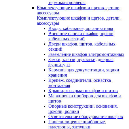
термоконтроллеры
Комплектующие шкафов и щитов, детали,
аксессуары
Комплектующие шкафов и щитов, детали,
аксессуары
Вводы кабельные, организаторы
Внешние панели шкафов, щитов,
кабельных секций
Двери шкафов, щитов, кабельных
секций
Заземление шкафов элетромонтажных
Замки, ключи, рукоятки, дверная
фурнитура
Карманы для документации, ящики
хранения
Крепёж, соединители, оснастка
монтажная
Крыши, козырьки шкафов и щитов
Маркировка приборов для шкафов и
щитов
Опорные конструкции, основания,
цоколи, ролики
Осветительное оборудование шкафов
Панели лицевые приборные,
пластроны, заглушки