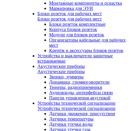
Монтажные компоненты и оснастка
Маркировка для ЭУИ
Блоки розеток для рабочих мест
Блоки розеток для рабочих мест
Блоки розеток комплектные
Корпуса блоков розеток
Модули для блоков розеток
Организаторы кабельные для рабочих
мест
Крепёж и аксессуары блоков розеток
Устройства и выключатели защитные
встраиваемые
Акустические приборы
Акустические приборы
Звонки, зуммеры
Динамики, громкоговорители
Тюнеры, радиоприемники
Аудиовходы, интерфейсы связи
Панели управления акустикой
Устройства технической сигнализации
Устройства технической сигнализации
Датчики движения, присутствия
Датчики температуры
Датчики утечки воды
Датчики утечки газа