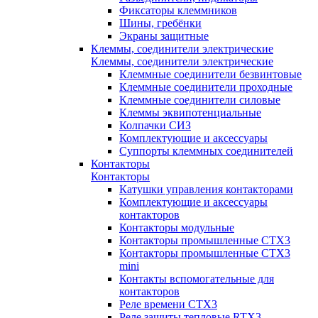
Фиксаторы клеммников
Шины, гребёнки
Экраны защитные
Клеммы, соединители электрические
Клеммы, соединители электрические
Клеммные соединители безвинтовые
Клеммные соединители проходные
Клеммные соединители силовые
Клеммы эквипотенциальные
Колпачки СИЗ
Комплектующие и аксессуары
Суппорты клеммных соединителей
Контакторы
Контакторы
Катушки управления контакторами
Комплектующие и аксессуары
контакторов
Контакторы модульные
Контакторы промышленные CTX3
Контакторы промышленные CTX3
mini
Контакты вспомогательные для
контакторов
Реле времени CTX3
Реле защиты тепловые RTX3