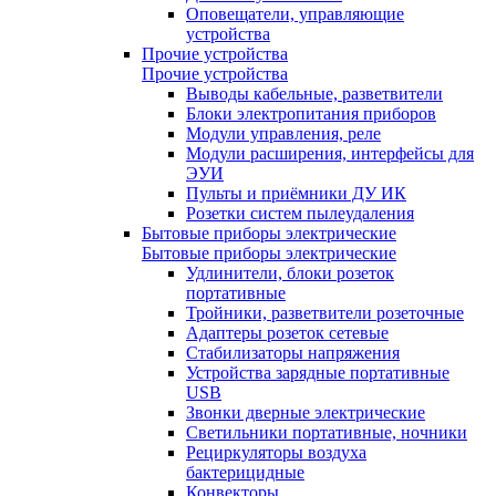
Оповещатели, управляющие
устройства
Прочие устройства
Прочие устройства
Выводы кабельные, разветвители
Блоки электропитания приборов
Модули управления, реле
Модули расширения, интерфейсы для
ЭУИ
Пульты и приёмники ДУ ИК
Розетки систем пылеудаления
Бытовые приборы электрические
Бытовые приборы электрические
Удлинители, блоки розеток
портативные
Тройники, разветвители розеточные
Адаптеры розеток сетевые
Стабилизаторы напряжения
Устройства зарядные портативные
USB
Звонки дверные электрические
Светильники портативные, ночники
Рециркуляторы воздуха
бактерицидные
Конвекторы