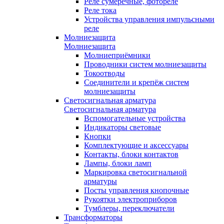
Реле сумеречные, фотореле
Реле тока
Устройства управления импульсными
реле
Молниезащита
Молниезащита
Молниеприёмники
Проводники систем молниезащиты
Токоотводы
Соединители и крепёж систем
молниезащиты
Светосигнальная арматура
Светосигнальная арматура
Вспомогательные устройства
Индикаторы световые
Кнопки
Комплектующие и аксессуары
Контакты, блоки контактов
Лампы, блоки ламп
Маркировка светосигнальной
арматуры
Посты управления кнопочные
Рукоятки электроприборов
Тумблеры, переключатели
Трансформаторы