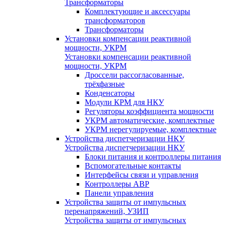
Трансформаторы
Комплектующие и аксессуары
трансформаторов
Трансформаторы
Установки компенсации реактивной
мощности, УКРМ
Установки компенсации реактивной
мощности, УКРМ
Дроссели рассогласованные,
трёхфазные
Конденсаторы
Модули КРМ для НКУ
Регуляторы коэффициента мощности
УКРМ автоматические, комплектные
УКРМ нерегулируемые, комплектные
Устройства диспетчеризации НКУ
Устройства диспетчеризации НКУ
Блоки питания и контроллеры питания
Вспомогательные контакты
Интерфейсы связи и управления
Контроллеры АВР
Панели управления
Устройства защиты от импульсных
перенапряжений, УЗИП
Устройства защиты от импульсных