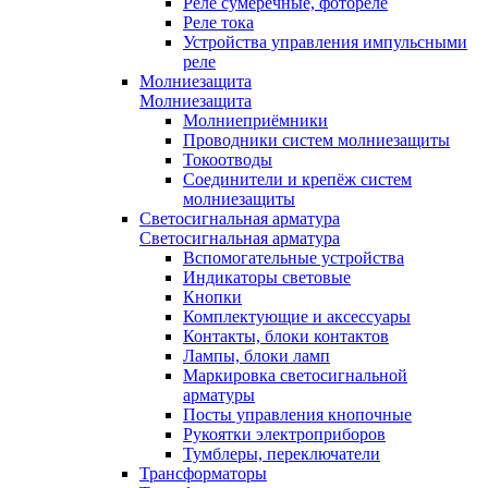
Реле сумеречные, фотореле
Реле тока
Устройства управления импульсными
реле
Молниезащита
Молниезащита
Молниеприёмники
Проводники систем молниезащиты
Токоотводы
Соединители и крепёж систем
молниезащиты
Светосигнальная арматура
Светосигнальная арматура
Вспомогательные устройства
Индикаторы световые
Кнопки
Комплектующие и аксессуары
Контакты, блоки контактов
Лампы, блоки ламп
Маркировка светосигнальной
арматуры
Посты управления кнопочные
Рукоятки электроприборов
Тумблеры, переключатели
Трансформаторы