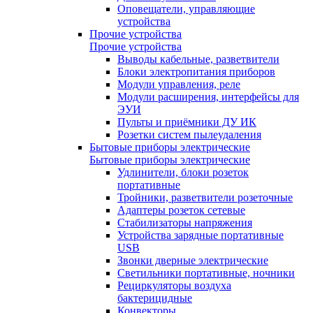
Оповещатели, управляющие
устройства
Прочие устройства
Прочие устройства
Выводы кабельные, разветвители
Блоки электропитания приборов
Модули управления, реле
Модули расширения, интерфейсы для
ЭУИ
Пульты и приёмники ДУ ИК
Розетки систем пылеудаления
Бытовые приборы электрические
Бытовые приборы электрические
Удлинители, блоки розеток
портативные
Тройники, разветвители розеточные
Адаптеры розеток сетевые
Стабилизаторы напряжения
Устройства зарядные портативные
USB
Звонки дверные электрические
Светильники портативные, ночники
Рециркуляторы воздуха
бактерицидные
Конвекторы