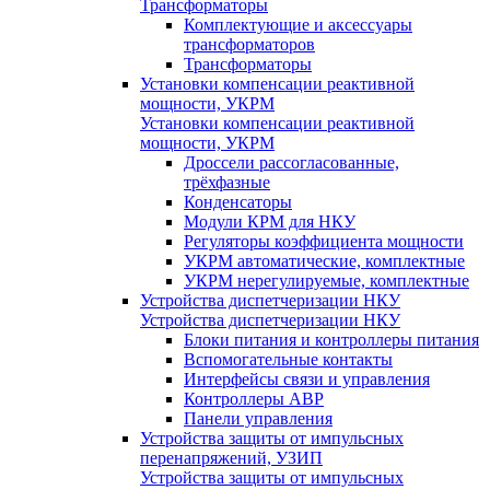
Трансформаторы
Комплектующие и аксессуары
трансформаторов
Трансформаторы
Установки компенсации реактивной
мощности, УКРМ
Установки компенсации реактивной
мощности, УКРМ
Дроссели рассогласованные,
трёхфазные
Конденсаторы
Модули КРМ для НКУ
Регуляторы коэффициента мощности
УКРМ автоматические, комплектные
УКРМ нерегулируемые, комплектные
Устройства диспетчеризации НКУ
Устройства диспетчеризации НКУ
Блоки питания и контроллеры питания
Вспомогательные контакты
Интерфейсы связи и управления
Контроллеры АВР
Панели управления
Устройства защиты от импульсных
перенапряжений, УЗИП
Устройства защиты от импульсных