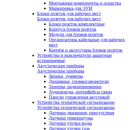
Монтажные компоненты и оснастка
Маркировка для ЭУИ
Блоки розеток для рабочих мест
Блоки розеток для рабочих мест
Блоки розеток комплектные
Корпуса блоков розеток
Модули для блоков розеток
Организаторы кабельные для рабочих
мест
Крепёж и аксессуары блоков розеток
Устройства и выключатели защитные
встраиваемые
Акустические приборы
Акустические приборы
Звонки, зуммеры
Динамики, громкоговорители
Тюнеры, радиоприемники
Аудиовходы, интерфейсы связи
Панели управления акустикой
Устройства технической сигнализации
Устройства технической сигнализации
Датчики движения, присутствия
Датчики температуры
Датчики утечки воды
Датчики утечки газа