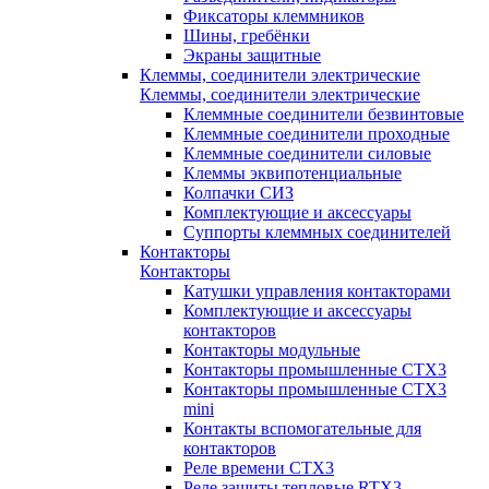
Фиксаторы клеммников
Шины, гребёнки
Экраны защитные
Клеммы, соединители электрические
Клеммы, соединители электрические
Клеммные соединители безвинтовые
Клеммные соединители проходные
Клеммные соединители силовые
Клеммы эквипотенциальные
Колпачки СИЗ
Комплектующие и аксессуары
Суппорты клеммных соединителей
Контакторы
Контакторы
Катушки управления контакторами
Комплектующие и аксессуары
контакторов
Контакторы модульные
Контакторы промышленные CTX3
Контакторы промышленные CTX3
mini
Контакты вспомогательные для
контакторов
Реле времени CTX3
Реле защиты тепловые RTX3