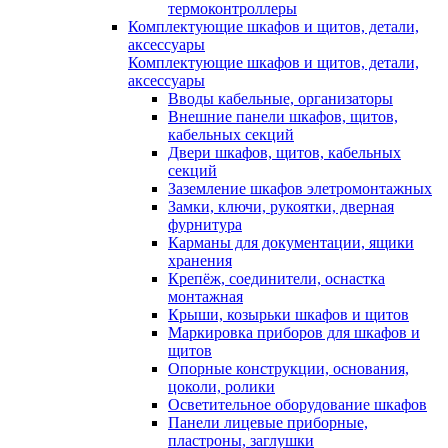
термоконтроллеры
Комплектующие шкафов и щитов, детали,
аксессуары
Комплектующие шкафов и щитов, детали,
аксессуары
Вводы кабельные, организаторы
Внешние панели шкафов, щитов,
кабельных секций
Двери шкафов, щитов, кабельных
секций
Заземление шкафов элетромонтажных
Замки, ключи, рукоятки, дверная
фурнитура
Карманы для документации, ящики
хранения
Крепёж, соединители, оснастка
монтажная
Крыши, козырьки шкафов и щитов
Маркировка приборов для шкафов и
щитов
Опорные конструкции, основания,
цоколи, ролики
Осветительное оборудование шкафов
Панели лицевые приборные,
пластроны, заглушки