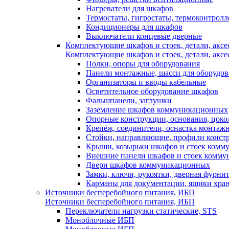
Нагреватели для шкафов
Термостаты, гигростаты, термоконтрол
Кондиционеры для шкафов
Выключатели концевые дверные
Комплектующие шкафов и стоек, детали, аксе
Комплектующие шкафов и стоек, детали, аксе
Полки, опоры для оборудования
Панели монтажные, шасси для оборудов
Организаторы и вводы кабельные
Осветительное оборудование шкафов
Фальшпанели, заглушки
Заземление шкафов коммуникационных
Опорные конструкции, основания, цоко
Крепёж, соединители, оснастка монтаж
Стойки, направляющие, профили конст
Крыши, козырьки шкафов и стоек ком
Внешние панели шкафов и стоек комм
Двери шкафов коммуникационных
Замки, ключи, рукоятки, дверная фурни
Карманы для документации, ящики хра
Источники бесперебойного питания, ИБП
Источники бесперебойного питания, ИБП
Переключатели нагрузки статические, STS
Моноблочные ИБП