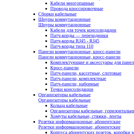
Кабели многопарные
Провода кроссировочные
Сборки кабельные
Шнуры коммутационные
Шнуры коммутационные
Кабели для точек консолидации
Патч-корды — переходники
Патч-корды RJ45 - RJ45
Патч-корды типа 110
Панели коммутационные, кросс-панели
Панели коммутационные, кросс-панели
Комплектующие и аксессуары для пане
Кросс-панели
Патч-панели, кассетные, слотовые
Патч-панели, комплектные
Патч-панели, наборные
Точки консолидации
Организаторы кабельные
Организаторы кабельные
Кольца кабельные
Организаторы кабельные, горизонтальн
Хомуты кабельные, стяжки, ленты
Розетки информационные, абонентские
Розетки информационные, абонентские
Корпуса абонентских розеток, коробки