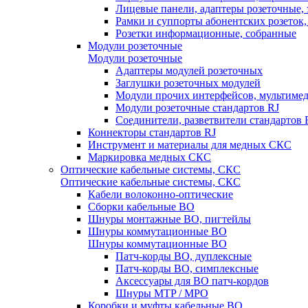
Лицевые панели, адаптеры розеточные,
Рамки и суппорты абонентских розеток
Розетки информационные, собранные
Модули розеточные
Модули розеточные
Адаптеры модулей розеточных
Заглушки розеточных модулей
Модули прочих интерфейсов, мультиме
Модули розеточные стандартов RJ
Соединители, разветвители стандартов 
Коннекторы стандартов RJ
Инструмент и материалы для медных СКС
Маркировка медных СКС
Оптические кабельные системы, СКС
Оптические кабельные системы, СКС
Кабели волоконно-оптические
Сборки кабельные ВО
Шнуры монтажные ВО, пигтейлы
Шнуры коммутационные ВО
Шнуры коммутационные ВО
Патч-корды ВО, дуплексные
Патч-корды ВО, симплексные
Аксессуары для ВО патч-кордов
Шнуры MTP / MPO
Коробки и муфты кабельные ВО