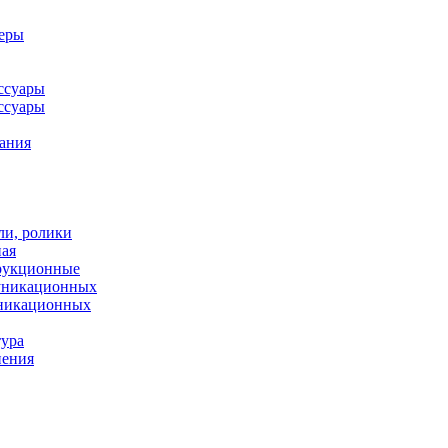
леры
ссуары
ссуары
ания
ли, ролики
ная
рукционные
муникационных
уникационных
тура
нения