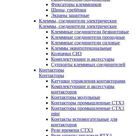
Фиксаторы клеммников
Шины, гребёнки
Экраны защитные
Клеммы, соединители электрические
Клеммы, соединители электрические
Клеммные соединители безвинтовые
Клеммные соединители проходные
Клеммные соединители силовые
Клеммы эквипотенциальные
Колпачки СИЗ
Комплектующие и аксессуары
Суппорты клеммных соединителей
Контакторы
Контакторы
Катушки управления контакторами
Комплектующие и аксессуары
контакторов
Контакторы модульные
Контакторы промышленные CTX3
Контакторы промышленные CTX3
mini
Контакты вспомогательные для
контакторов
Реле времени CTX3
Реле защиты тепловые RTX3