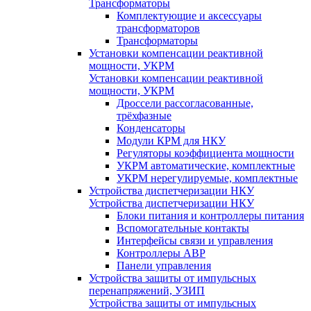
Трансформаторы
Комплектующие и аксессуары
трансформаторов
Трансформаторы
Установки компенсации реактивной
мощности, УКРМ
Установки компенсации реактивной
мощности, УКРМ
Дроссели рассогласованные,
трёхфазные
Конденсаторы
Модули КРМ для НКУ
Регуляторы коэффициента мощности
УКРМ автоматические, комплектные
УКРМ нерегулируемые, комплектные
Устройства диспетчеризации НКУ
Устройства диспетчеризации НКУ
Блоки питания и контроллеры питания
Вспомогательные контакты
Интерфейсы связи и управления
Контроллеры АВР
Панели управления
Устройства защиты от импульсных
перенапряжений, УЗИП
Устройства защиты от импульсных