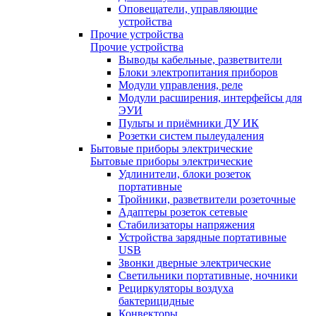
Оповещатели, управляющие
устройства
Прочие устройства
Прочие устройства
Выводы кабельные, разветвители
Блоки электропитания приборов
Модули управления, реле
Модули расширения, интерфейсы для
ЭУИ
Пульты и приёмники ДУ ИК
Розетки систем пылеудаления
Бытовые приборы электрические
Бытовые приборы электрические
Удлинители, блоки розеток
портативные
Тройники, разветвители розеточные
Адаптеры розеток сетевые
Стабилизаторы напряжения
Устройства зарядные портативные
USB
Звонки дверные электрические
Светильники портативные, ночники
Рециркуляторы воздуха
бактерицидные
Конвекторы