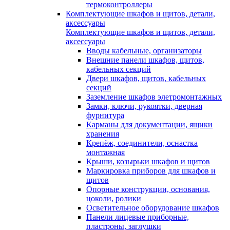
термоконтроллеры
Комплектующие шкафов и щитов, детали,
аксессуары
Комплектующие шкафов и щитов, детали,
аксессуары
Вводы кабельные, организаторы
Внешние панели шкафов, щитов,
кабельных секций
Двери шкафов, щитов, кабельных
секций
Заземление шкафов элетромонтажных
Замки, ключи, рукоятки, дверная
фурнитура
Карманы для документации, ящики
хранения
Крепёж, соединители, оснастка
монтажная
Крыши, козырьки шкафов и щитов
Маркировка приборов для шкафов и
щитов
Опорные конструкции, основания,
цоколи, ролики
Осветительное оборудование шкафов
Панели лицевые приборные,
пластроны, заглушки