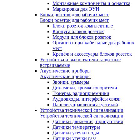
Монтажные компоненты и оснастка
Маркировка для ЭУИ
Блоки розеток для рабочих мест
Блоки розеток для рабочих мест
Блоки розеток комплектные
Корпуса блоков розеток
Модули для блоков розеток
Организаторы кабельные для рабочих
мест
Крепёж и аксессуары блоков розеток
Устройства и выключатели защитные
встраиваемые
Акустические приборы
Акустические приборы
Звонки, зуммеры
Динамики, громкоговорители
Тюнеры, радиоприемники
Аудиовходы, интерфейсы связи
Панели управления акустикой
Устройства технической сигнализации
Устройства технической сигнализации
Датчики движения, присутствия
Датчики температуры
Датчики утечки воды
Датчики утечки газа