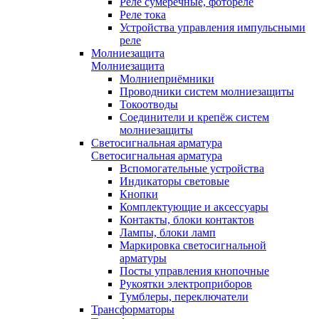
Реле сумеречные, фотореле
Реле тока
Устройства управления импульсными
реле
Молниезащита
Молниезащита
Молниеприёмники
Проводники систем молниезащиты
Токоотводы
Соединители и крепёж систем
молниезащиты
Светосигнальная арматура
Светосигнальная арматура
Вспомогательные устройства
Индикаторы световые
Кнопки
Комплектующие и аксессуары
Контакты, блоки контактов
Лампы, блоки ламп
Маркировка светосигнальной
арматуры
Посты управления кнопочные
Рукоятки электроприборов
Тумблеры, переключатели
Трансформаторы