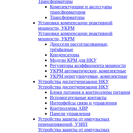
Трансформаторы
Комплектующие и аксессуары
трансформаторов
Трансформаторы
Установки компенсации реактивной
мощности, УКРМ
Установки компенсации реактивной
мощности, УКРМ
Дроссели рассогласованные,
трёхфазные
Конденсаторы
Модули КРМ для НКУ
Регуляторы коэффициента мощности
УКРМ автоматические, комплектные
УКРМ нерегулируемые, комплектные
Устройства диспетчеризации НКУ
Устройства диспетчеризации НКУ
Блоки питания и контроллеры питания
Вспомогательные контакты
Интерфейсы связи и управления
Контроллеры АВР
Панели управления
Устройства защиты от импульсных
перенапряжений, УЗИП
Устройства защиты от импульсных