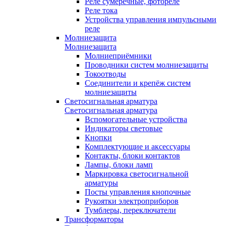
Реле сумеречные, фотореле
Реле тока
Устройства управления импульсными
реле
Молниезащита
Молниезащита
Молниеприёмники
Проводники систем молниезащиты
Токоотводы
Соединители и крепёж систем
молниезащиты
Светосигнальная арматура
Светосигнальная арматура
Вспомогательные устройства
Индикаторы световые
Кнопки
Комплектующие и аксессуары
Контакты, блоки контактов
Лампы, блоки ламп
Маркировка светосигнальной
арматуры
Посты управления кнопочные
Рукоятки электроприборов
Тумблеры, переключатели
Трансформаторы