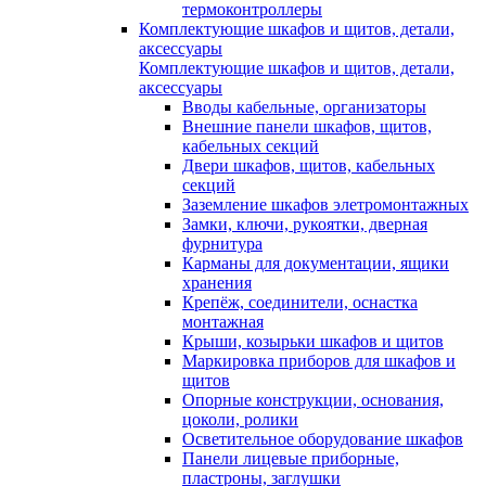
термоконтроллеры
Комплектующие шкафов и щитов, детали,
аксессуары
Комплектующие шкафов и щитов, детали,
аксессуары
Вводы кабельные, организаторы
Внешние панели шкафов, щитов,
кабельных секций
Двери шкафов, щитов, кабельных
секций
Заземление шкафов элетромонтажных
Замки, ключи, рукоятки, дверная
фурнитура
Карманы для документации, ящики
хранения
Крепёж, соединители, оснастка
монтажная
Крыши, козырьки шкафов и щитов
Маркировка приборов для шкафов и
щитов
Опорные конструкции, основания,
цоколи, ролики
Осветительное оборудование шкафов
Панели лицевые приборные,
пластроны, заглушки