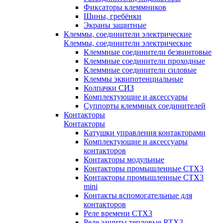
Фиксаторы клеммников
Шины, гребёнки
Экраны защитные
Клеммы, соединители электрические
Клеммы, соединители электрические
Клеммные соединители безвинтовые
Клеммные соединители проходные
Клеммные соединители силовые
Клеммы эквипотенциальные
Колпачки СИЗ
Комплектующие и аксессуары
Суппорты клеммных соединителей
Контакторы
Контакторы
Катушки управления контакторами
Комплектующие и аксессуары
контакторов
Контакторы модульные
Контакторы промышленные CTX3
Контакторы промышленные CTX3
mini
Контакты вспомогательные для
контакторов
Реле времени CTX3
Реле защиты тепловые RTX3