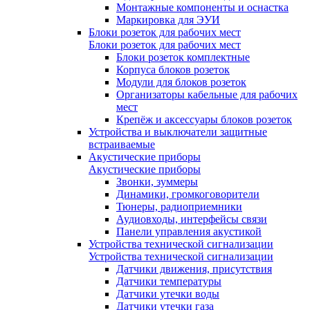
Монтажные компоненты и оснастка
Маркировка для ЭУИ
Блоки розеток для рабочих мест
Блоки розеток для рабочих мест
Блоки розеток комплектные
Корпуса блоков розеток
Модули для блоков розеток
Организаторы кабельные для рабочих
мест
Крепёж и аксессуары блоков розеток
Устройства и выключатели защитные
встраиваемые
Акустические приборы
Акустические приборы
Звонки, зуммеры
Динамики, громкоговорители
Тюнеры, радиоприемники
Аудиовходы, интерфейсы связи
Панели управления акустикой
Устройства технической сигнализации
Устройства технической сигнализации
Датчики движения, присутствия
Датчики температуры
Датчики утечки воды
Датчики утечки газа