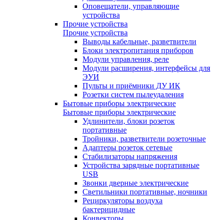
Оповещатели, управляющие
устройства
Прочие устройства
Прочие устройства
Выводы кабельные, разветвители
Блоки электропитания приборов
Модули управления, реле
Модули расширения, интерфейсы для
ЭУИ
Пульты и приёмники ДУ ИК
Розетки систем пылеудаления
Бытовые приборы электрические
Бытовые приборы электрические
Удлинители, блоки розеток
портативные
Тройники, разветвители розеточные
Адаптеры розеток сетевые
Стабилизаторы напряжения
Устройства зарядные портативные
USB
Звонки дверные электрические
Светильники портативные, ночники
Рециркуляторы воздуха
бактерицидные
Конвекторы