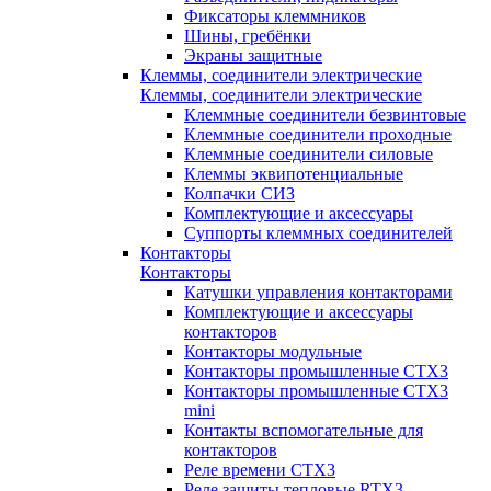
Фиксаторы клеммников
Шины, гребёнки
Экраны защитные
Клеммы, соединители электрические
Клеммы, соединители электрические
Клеммные соединители безвинтовые
Клеммные соединители проходные
Клеммные соединители силовые
Клеммы эквипотенциальные
Колпачки СИЗ
Комплектующие и аксессуары
Суппорты клеммных соединителей
Контакторы
Контакторы
Катушки управления контакторами
Комплектующие и аксессуары
контакторов
Контакторы модульные
Контакторы промышленные CTX3
Контакторы промышленные CTX3
mini
Контакты вспомогательные для
контакторов
Реле времени CTX3
Реле защиты тепловые RTX3