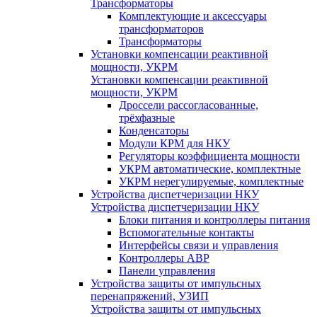
Трансформаторы
Комплектующие и аксессуары
трансформаторов
Трансформаторы
Установки компенсации реактивной
мощности, УКРМ
Установки компенсации реактивной
мощности, УКРМ
Дроссели рассогласованные,
трёхфазные
Конденсаторы
Модули КРМ для НКУ
Регуляторы коэффициента мощности
УКРМ автоматические, комплектные
УКРМ нерегулируемые, комплектные
Устройства диспетчеризации НКУ
Устройства диспетчеризации НКУ
Блоки питания и контроллеры питания
Вспомогательные контакты
Интерфейсы связи и управления
Контроллеры АВР
Панели управления
Устройства защиты от импульсных
перенапряжений, УЗИП
Устройства защиты от импульсных