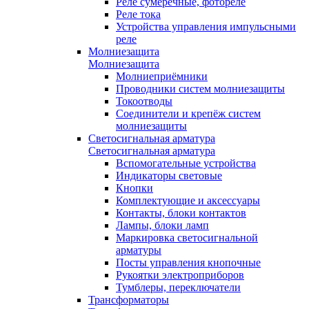
Реле сумеречные, фотореле
Реле тока
Устройства управления импульсными
реле
Молниезащита
Молниезащита
Молниеприёмники
Проводники систем молниезащиты
Токоотводы
Соединители и крепёж систем
молниезащиты
Светосигнальная арматура
Светосигнальная арматура
Вспомогательные устройства
Индикаторы световые
Кнопки
Комплектующие и аксессуары
Контакты, блоки контактов
Лампы, блоки ламп
Маркировка светосигнальной
арматуры
Посты управления кнопочные
Рукоятки электроприборов
Тумблеры, переключатели
Трансформаторы