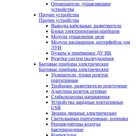
Оповещатели, управляющие
устройства
Прочие устройства
Прочие устройства
Выводы кабельные, разветвители
Блоки электропитания приборов
Модули управления, реле
Модули расширения, интерфейсы для
ЭУИ
Пульты и приёмники ДУ ИК
Розетки систем пылеудаления
Бытовые приборы электрические
Бытовые приборы электрические
Удлинители, блоки розеток
портативные
Тройники, разветвители розеточные
Адаптеры розеток сетевые
Стабилизаторы напряжения
Устройства зарядные портативные
USB
Звонки дверные электрические
Светильники портативные, ночники
Рециркуляторы воздуха
бактерицидные
Конвекторы