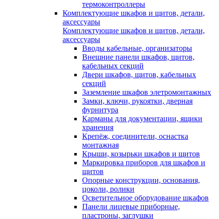
термоконтроллеры
Комплектующие шкафов и щитов, детали,
аксессуары
Комплектующие шкафов и щитов, детали,
аксессуары
Вводы кабельные, организаторы
Внешние панели шкафов, щитов,
кабельных секций
Двери шкафов, щитов, кабельных
секций
Заземление шкафов элетромонтажных
Замки, ключи, рукоятки, дверная
фурнитура
Карманы для документации, ящики
хранения
Крепёж, соединители, оснастка
монтажная
Крыши, козырьки шкафов и щитов
Маркировка приборов для шкафов и
щитов
Опорные конструкции, основания,
цоколи, ролики
Осветительное оборудование шкафов
Панели лицевые приборные,
пластроны, заглушки