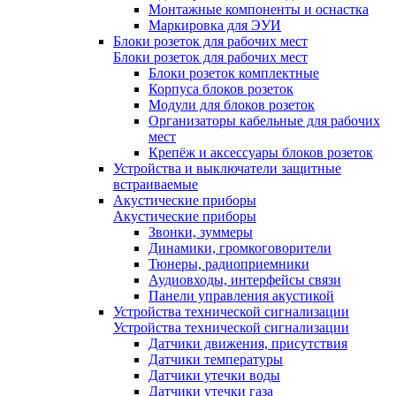
Монтажные компоненты и оснастка
Маркировка для ЭУИ
Блоки розеток для рабочих мест
Блоки розеток для рабочих мест
Блоки розеток комплектные
Корпуса блоков розеток
Модули для блоков розеток
Организаторы кабельные для рабочих
мест
Крепёж и аксессуары блоков розеток
Устройства и выключатели защитные
встраиваемые
Акустические приборы
Акустические приборы
Звонки, зуммеры
Динамики, громкоговорители
Тюнеры, радиоприемники
Аудиовходы, интерфейсы связи
Панели управления акустикой
Устройства технической сигнализации
Устройства технической сигнализации
Датчики движения, присутствия
Датчики температуры
Датчики утечки воды
Датчики утечки газа