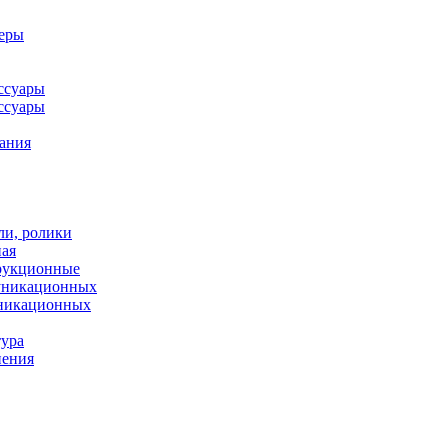
леры
ссуары
ссуары
ания
ли, ролики
ная
рукционные
муникационных
уникационных
тура
нения