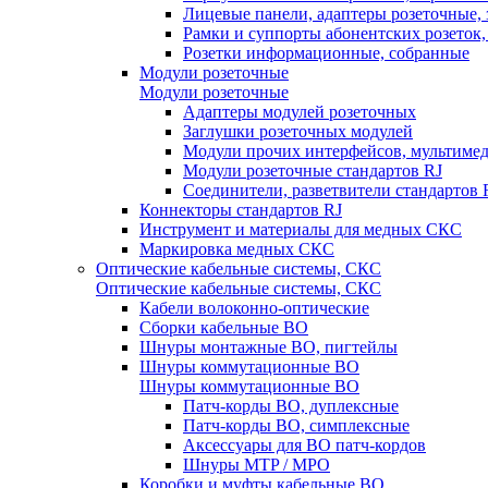
Лицевые панели, адаптеры розеточные,
Рамки и суппорты абонентских розеток
Розетки информационные, собранные
Модули розеточные
Модули розеточные
Адаптеры модулей розеточных
Заглушки розеточных модулей
Модули прочих интерфейсов, мультиме
Модули розеточные стандартов RJ
Соединители, разветвители стандартов 
Коннекторы стандартов RJ
Инструмент и материалы для медных СКС
Маркировка медных СКС
Оптические кабельные системы, СКС
Оптические кабельные системы, СКС
Кабели волоконно-оптические
Сборки кабельные ВО
Шнуры монтажные ВО, пигтейлы
Шнуры коммутационные ВО
Шнуры коммутационные ВО
Патч-корды ВО, дуплексные
Патч-корды ВО, симплексные
Аксессуары для ВО патч-кордов
Шнуры MTP / MPO
Коробки и муфты кабельные ВО