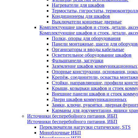
Нагреватели для шкафов
Термостаты, гигростаты, термоконтрол
Кондиционеры для шкафов
Выключатели концевые дверные
Комплектующие шкафов и стоек, детали, аксе
Комплектующие шкафов и стоек, детали, аксе
Полки, опоры для оборудования
Панели монтажные, шасси для оборудов
Организаторы и вводы кабельные
Осветительное оборудование шкафов
Фальшпанели, заглушки
Заземление шкафов коммуникационных
Опорные конструкции, основания, цоко
Крепёж, соединители, оснастка монтаж
Стойки, направляющие, профили конст
Крыши, козырьки шкафов и стоек ком
Внешние панели шкафов и стоек комм
Двери шкафов коммуникационных
Замки, ключи, рукоятки, дверная фурни
Карманы для документации, ящики хра
Источники бесперебойного питания, ИБП
Источники бесперебойного питания, ИБП
Переключатели нагрузки статические, STS
Моноблочные ИБП