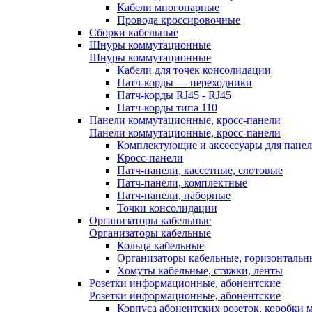
Кабели многопарные
Провода кроссировочные
Сборки кабельные
Шнуры коммутационные
Шнуры коммутационные
Кабели для точек консолидации
Патч-корды — переходники
Патч-корды RJ45 - RJ45
Патч-корды типа 110
Панели коммутационные, кросс-панели
Панели коммутационные, кросс-панели
Комплектующие и аксессуары для пане
Кросс-панели
Патч-панели, кассетные, слотовые
Патч-панели, комплектные
Патч-панели, наборные
Точки консолидации
Организаторы кабельные
Организаторы кабельные
Кольца кабельные
Организаторы кабельные, горизонтальн
Хомуты кабельные, стяжки, ленты
Розетки информационные, абонентские
Розетки информационные, абонентские
Корпуса абонентских розеток, коробки