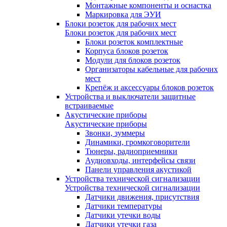
Монтажные компоненты и оснастка
Маркировка для ЭУИ
Блоки розеток для рабочих мест
Блоки розеток для рабочих мест
Блоки розеток комплектные
Корпуса блоков розеток
Модули для блоков розеток
Организаторы кабельные для рабочих
мест
Крепёж и аксессуары блоков розеток
Устройства и выключатели защитные
встраиваемые
Акустические приборы
Акустические приборы
Звонки, зуммеры
Динамики, громкоговорители
Тюнеры, радиоприемники
Аудиовходы, интерфейсы связи
Панели управления акустикой
Устройства технической сигнализации
Устройства технической сигнализации
Датчики движения, присутствия
Датчики температуры
Датчики утечки воды
Датчики утечки газа