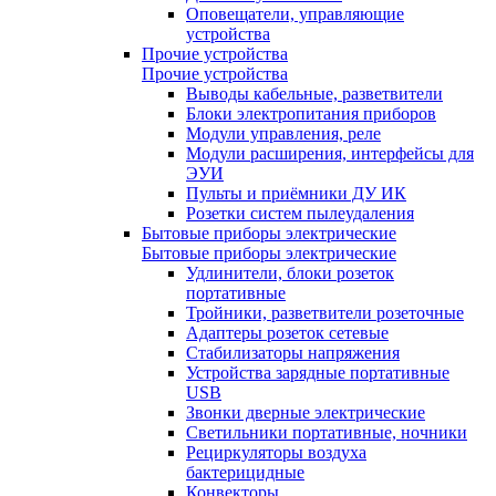
Оповещатели, управляющие
устройства
Прочие устройства
Прочие устройства
Выводы кабельные, разветвители
Блоки электропитания приборов
Модули управления, реле
Модули расширения, интерфейсы для
ЭУИ
Пульты и приёмники ДУ ИК
Розетки систем пылеудаления
Бытовые приборы электрические
Бытовые приборы электрические
Удлинители, блоки розеток
портативные
Тройники, разветвители розеточные
Адаптеры розеток сетевые
Стабилизаторы напряжения
Устройства зарядные портативные
USB
Звонки дверные электрические
Светильники портативные, ночники
Рециркуляторы воздуха
бактерицидные
Конвекторы