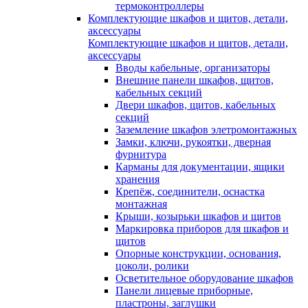
термоконтроллеры
Комплектующие шкафов и щитов, детали,
аксессуары
Комплектующие шкафов и щитов, детали,
аксессуары
Вводы кабельные, организаторы
Внешние панели шкафов, щитов,
кабельных секций
Двери шкафов, щитов, кабельных
секций
Заземление шкафов элетромонтажных
Замки, ключи, рукоятки, дверная
фурнитура
Карманы для документации, ящики
хранения
Крепёж, соединители, оснастка
монтажная
Крыши, козырьки шкафов и щитов
Маркировка приборов для шкафов и
щитов
Опорные конструкции, основания,
цоколи, ролики
Осветительное оборудование шкафов
Панели лицевые приборные,
пластроны, заглушки