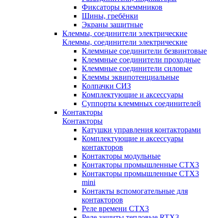
Фиксаторы клеммников
Шины, гребёнки
Экраны защитные
Клеммы, соединители электрические
Клеммы, соединители электрические
Клеммные соединители безвинтовые
Клеммные соединители проходные
Клеммные соединители силовые
Клеммы эквипотенциальные
Колпачки СИЗ
Комплектующие и аксессуары
Суппорты клеммных соединителей
Контакторы
Контакторы
Катушки управления контакторами
Комплектующие и аксессуары
контакторов
Контакторы модульные
Контакторы промышленные CTX3
Контакторы промышленные CTX3
mini
Контакты вспомогательные для
контакторов
Реле времени CTX3
Реле защиты тепловые RTX3