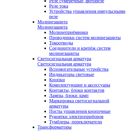
Реле сумеречные, фотореле
Реле тока
Устройства управления импульсными
реле
Молниезащита
Молниезащита
Молниеприёмники
Проводники систем молниезащиты
Токоотводы
Соединители и крепёж систем
молниезащиты
Светосигнальная арматура
Светосигнальная арматура
Вспомогательные устройства
Индикаторы световые
Кнопки
Комплектующие и аксессуары
Контакты, блоки контактов
Лампы, блоки ламп
Маркировка светосигнальной
арматуры
Посты управления кнопочные
Рукоятки электроприборов
Тумблеры, переключатели
Трансформаторы