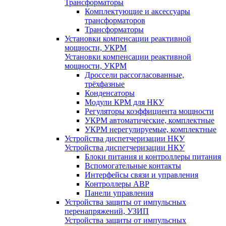
Трансформаторы
Комплектующие и аксессуары
трансформаторов
Трансформаторы
Установки компенсации реактивной
мощности, УКРМ
Установки компенсации реактивной
мощности, УКРМ
Дроссели рассогласованные,
трёхфазные
Конденсаторы
Модули КРМ для НКУ
Регуляторы коэффициента мощности
УКРМ автоматические, комплектные
УКРМ нерегулируемые, комплектные
Устройства диспетчеризации НКУ
Устройства диспетчеризации НКУ
Блоки питания и контроллеры питания
Вспомогательные контакты
Интерфейсы связи и управления
Контроллеры АВР
Панели управления
Устройства защиты от импульсных
перенапряжений, УЗИП
Устройства защиты от импульсных