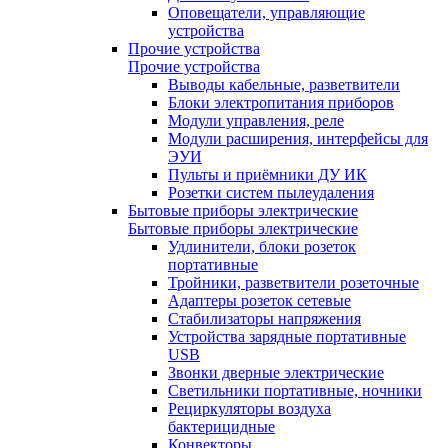
Оповещатели, управляющие
устройства
Прочие устройства
Прочие устройства
Выводы кабельные, разветвители
Блоки электропитания приборов
Модули управления, реле
Модули расширения, интерфейсы для
ЭУИ
Пульты и приёмники ДУ ИК
Розетки систем пылеудаления
Бытовые приборы электрические
Бытовые приборы электрические
Удлинители, блоки розеток
портативные
Тройники, разветвители розеточные
Адаптеры розеток сетевые
Стабилизаторы напряжения
Устройства зарядные портативные
USB
Звонки дверные электрические
Светильники портативные, ночники
Рециркуляторы воздуха
бактерицидные
Конвекторы