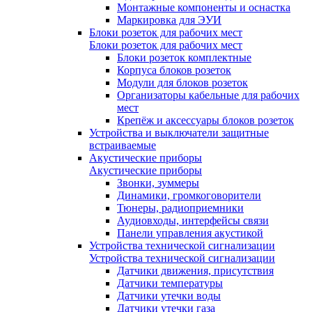
Монтажные компоненты и оснастка
Маркировка для ЭУИ
Блоки розеток для рабочих мест
Блоки розеток для рабочих мест
Блоки розеток комплектные
Корпуса блоков розеток
Модули для блоков розеток
Организаторы кабельные для рабочих
мест
Крепёж и аксессуары блоков розеток
Устройства и выключатели защитные
встраиваемые
Акустические приборы
Акустические приборы
Звонки, зуммеры
Динамики, громкоговорители
Тюнеры, радиоприемники
Аудиовходы, интерфейсы связи
Панели управления акустикой
Устройства технической сигнализации
Устройства технической сигнализации
Датчики движения, присутствия
Датчики температуры
Датчики утечки воды
Датчики утечки газа