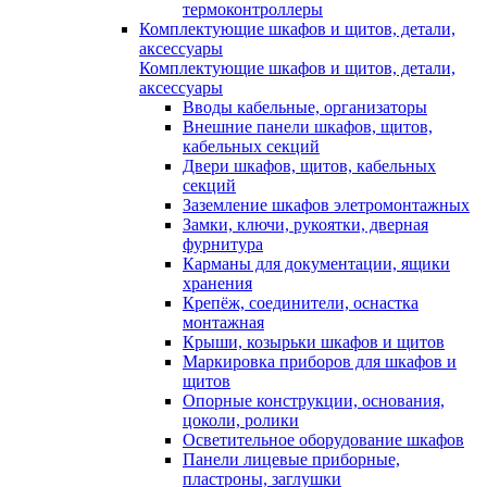
термоконтроллеры
Комплектующие шкафов и щитов, детали,
аксессуары
Комплектующие шкафов и щитов, детали,
аксессуары
Вводы кабельные, организаторы
Внешние панели шкафов, щитов,
кабельных секций
Двери шкафов, щитов, кабельных
секций
Заземление шкафов элетромонтажных
Замки, ключи, рукоятки, дверная
фурнитура
Карманы для документации, ящики
хранения
Крепёж, соединители, оснастка
монтажная
Крыши, козырьки шкафов и щитов
Маркировка приборов для шкафов и
щитов
Опорные конструкции, основания,
цоколи, ролики
Осветительное оборудование шкафов
Панели лицевые приборные,
пластроны, заглушки