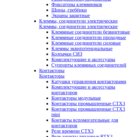
Фиксаторы клеммников
Шины, гребёнки
Экраны защитные
Клеммы, соединители электрические
Клеммы, соединители электрические
Клеммные соединители безвинтовые
Клеммные соединители проходные
Клеммные соединители силовые
Клеммы эквипотенциальные
Колпачки СИЗ
Комплектующие и аксессуары
Суппорты клеммных соединителей
Контакторы
Контакторы
Катушки управления контакторами
Комплектующие и аксессуары
контакторов
Контакторы модульные
Контакторы промышленные CTX3
Контакторы промышленные CTX3
mini
Контакты вспомогательные для
контакторов
Реле времени CTX3
Реле защиты тепловые RTX3