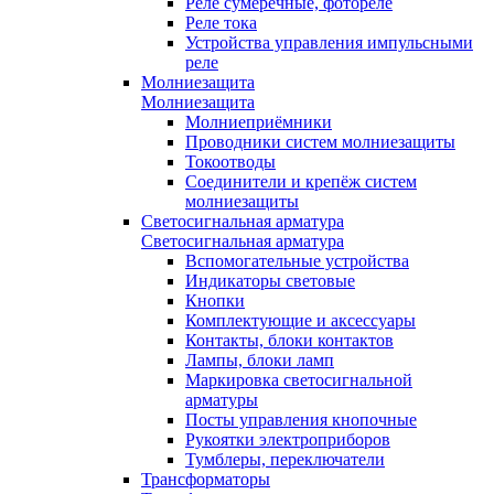
Реле сумеречные, фотореле
Реле тока
Устройства управления импульсными
реле
Молниезащита
Молниезащита
Молниеприёмники
Проводники систем молниезащиты
Токоотводы
Соединители и крепёж систем
молниезащиты
Светосигнальная арматура
Светосигнальная арматура
Вспомогательные устройства
Индикаторы световые
Кнопки
Комплектующие и аксессуары
Контакты, блоки контактов
Лампы, блоки ламп
Маркировка светосигнальной
арматуры
Посты управления кнопочные
Рукоятки электроприборов
Тумблеры, переключатели
Трансформаторы