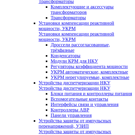
Трансформаторы
Комплектующие и аксессуары
трансформаторов
Трансформаторы
Установки компенсации реактивной
мощности, УКРМ
Установки компенсации реактивной
мощности, УКРМ
Дроссели рассогласованные,
трёхфазные
Конденсаторы
Модули КРМ для НКУ
Регуляторы коэффициента мощности
УКРМ автоматические, комплектные
УКРМ нерегулируемые, комплектные
Устройства диспетчеризации НКУ
Устройства диспетчеризации НКУ
Блоки питания и контроллеры питания
Вспомогательные контакты
Интерфейсы связи и управления
Контроллеры АВР
Панели управления
Устройства защиты от импульсных
перенапряжений, УЗИП
Устройства защиты от импульсных