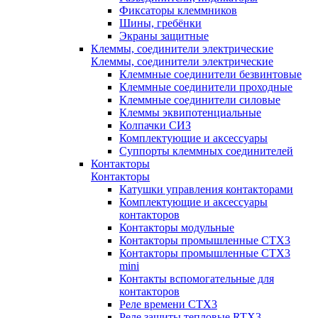
Фиксаторы клеммников
Шины, гребёнки
Экраны защитные
Клеммы, соединители электрические
Клеммы, соединители электрические
Клеммные соединители безвинтовые
Клеммные соединители проходные
Клеммные соединители силовые
Клеммы эквипотенциальные
Колпачки СИЗ
Комплектующие и аксессуары
Суппорты клеммных соединителей
Контакторы
Контакторы
Катушки управления контакторами
Комплектующие и аксессуары
контакторов
Контакторы модульные
Контакторы промышленные CTX3
Контакторы промышленные CTX3
mini
Контакты вспомогательные для
контакторов
Реле времени CTX3
Реле защиты тепловые RTX3