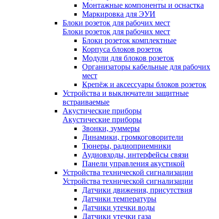
Монтажные компоненты и оснастка
Маркировка для ЭУИ
Блоки розеток для рабочих мест
Блоки розеток для рабочих мест
Блоки розеток комплектные
Корпуса блоков розеток
Модули для блоков розеток
Организаторы кабельные для рабочих
мест
Крепёж и аксессуары блоков розеток
Устройства и выключатели защитные
встраиваемые
Акустические приборы
Акустические приборы
Звонки, зуммеры
Динамики, громкоговорители
Тюнеры, радиоприемники
Аудиовходы, интерфейсы связи
Панели управления акустикой
Устройства технической сигнализации
Устройства технической сигнализации
Датчики движения, присутствия
Датчики температуры
Датчики утечки воды
Датчики утечки газа