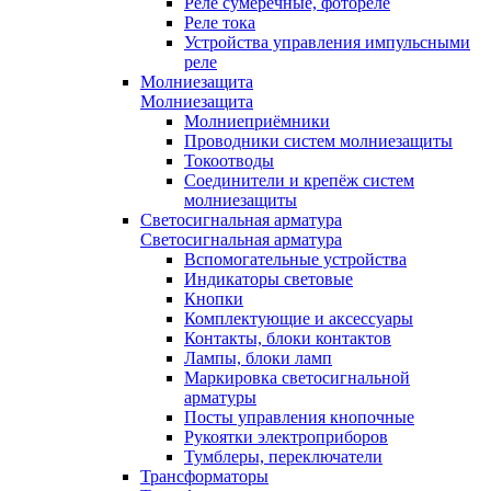
Реле сумеречные, фотореле
Реле тока
Устройства управления импульсными
реле
Молниезащита
Молниезащита
Молниеприёмники
Проводники систем молниезащиты
Токоотводы
Соединители и крепёж систем
молниезащиты
Светосигнальная арматура
Светосигнальная арматура
Вспомогательные устройства
Индикаторы световые
Кнопки
Комплектующие и аксессуары
Контакты, блоки контактов
Лампы, блоки ламп
Маркировка светосигнальной
арматуры
Посты управления кнопочные
Рукоятки электроприборов
Тумблеры, переключатели
Трансформаторы