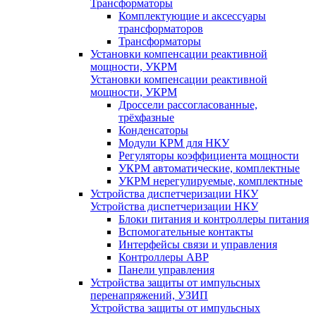
Трансформаторы
Комплектующие и аксессуары
трансформаторов
Трансформаторы
Установки компенсации реактивной
мощности, УКРМ
Установки компенсации реактивной
мощности, УКРМ
Дроссели рассогласованные,
трёхфазные
Конденсаторы
Модули КРМ для НКУ
Регуляторы коэффициента мощности
УКРМ автоматические, комплектные
УКРМ нерегулируемые, комплектные
Устройства диспетчеризации НКУ
Устройства диспетчеризации НКУ
Блоки питания и контроллеры питания
Вспомогательные контакты
Интерфейсы связи и управления
Контроллеры АВР
Панели управления
Устройства защиты от импульсных
перенапряжений, УЗИП
Устройства защиты от импульсных