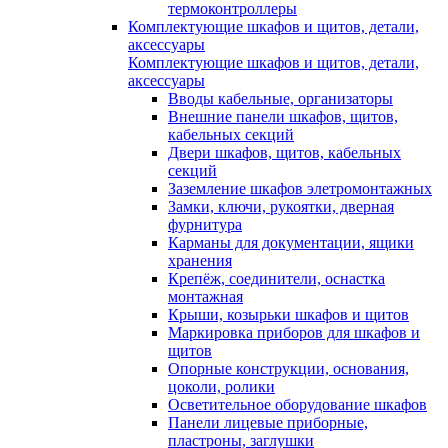
термоконтроллеры
Комплектующие шкафов и щитов, детали,
аксессуары
Комплектующие шкафов и щитов, детали,
аксессуары
Вводы кабельные, организаторы
Внешние панели шкафов, щитов,
кабельных секций
Двери шкафов, щитов, кабельных
секций
Заземление шкафов элетромонтажных
Замки, ключи, рукоятки, дверная
фурнитура
Карманы для документации, ящики
хранения
Крепёж, соединители, оснастка
монтажная
Крыши, козырьки шкафов и щитов
Маркировка приборов для шкафов и
щитов
Опорные конструкции, основания,
цоколи, ролики
Осветительное оборудование шкафов
Панели лицевые приборные,
пластроны, заглушки