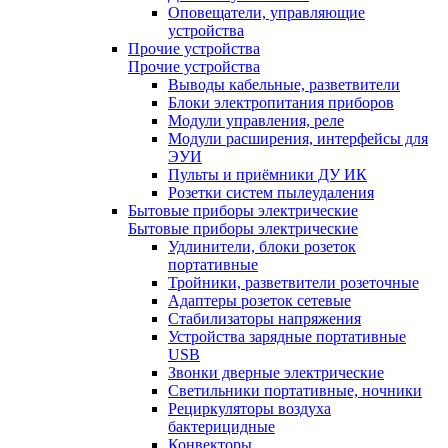
Оповещатели, управляющие
устройства
Прочие устройства
Прочие устройства
Выводы кабельные, разветвители
Блоки электропитания приборов
Модули управления, реле
Модули расширения, интерфейсы для
ЭУИ
Пульты и приёмники ДУ ИК
Розетки систем пылеудаления
Бытовые приборы электрические
Бытовые приборы электрические
Удлинители, блоки розеток
портативные
Тройники, разветвители розеточные
Адаптеры розеток сетевые
Стабилизаторы напряжения
Устройства зарядные портативные
USB
Звонки дверные электрические
Светильники портативные, ночники
Рециркуляторы воздуха
бактерицидные
Конвекторы