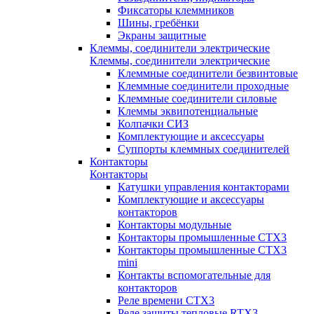
Фиксаторы клеммников
Шины, гребёнки
Экраны защитные
Клеммы, соединители электрические
Клеммы, соединители электрические
Клеммные соединители безвинтовые
Клеммные соединители проходные
Клеммные соединители силовые
Клеммы эквипотенциальные
Колпачки СИЗ
Комплектующие и аксессуары
Суппорты клеммных соединителей
Контакторы
Контакторы
Катушки управления контакторами
Комплектующие и аксессуары
контакторов
Контакторы модульные
Контакторы промышленные CTX3
Контакторы промышленные CTX3
mini
Контакты вспомогательные для
контакторов
Реле времени CTX3
Реле защиты тепловые RTX3