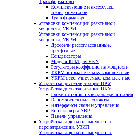
Трансформаторы
Комплектующие и аксессуары
трансформаторов
Трансформаторы
Установки компенсации реактивной
мощности, УКРМ
Установки компенсации реактивной
мощности, УКРМ
Дроссели рассогласованные,
трёхфазные
Конденсаторы
Модули КРМ для НКУ
Регуляторы коэффициента мощности
УКРМ автоматические, комплектные
УКРМ нерегулируемые, комплектные
Устройства диспетчеризации НКУ
Устройства диспетчеризации НКУ
Блоки питания и контроллеры питания
Вспомогательные контакты
Интерфейсы связи и управления
Контроллеры АВР
Панели управления
Устройства защиты от импульсных
перенапряжений, УЗИП
Устройства защиты от импульсных