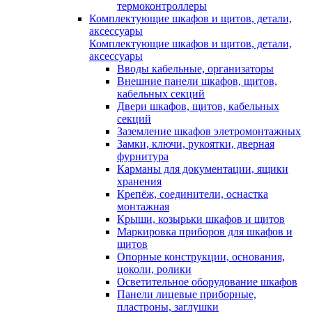
термоконтроллеры
Комплектующие шкафов и щитов, детали,
аксессуары
Комплектующие шкафов и щитов, детали,
аксессуары
Вводы кабельные, организаторы
Внешние панели шкафов, щитов,
кабельных секций
Двери шкафов, щитов, кабельных
секций
Заземление шкафов элетромонтажных
Замки, ключи, рукоятки, дверная
фурнитура
Карманы для документации, ящики
хранения
Крепёж, соединители, оснастка
монтажная
Крыши, козырьки шкафов и щитов
Маркировка приборов для шкафов и
щитов
Опорные конструкции, основания,
цоколи, ролики
Осветительное оборудование шкафов
Панели лицевые приборные,
пластроны, заглушки