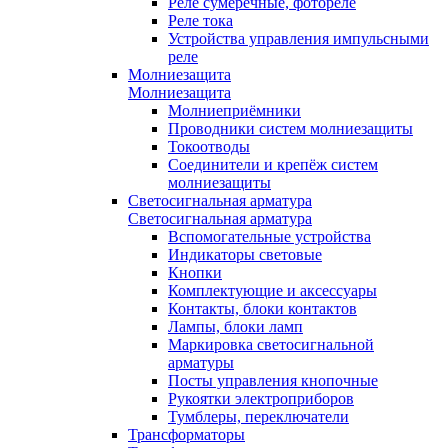
Реле сумеречные, фотореле
Реле тока
Устройства управления импульсными
реле
Молниезащита
Молниезащита
Молниеприёмники
Проводники систем молниезащиты
Токоотводы
Соединители и крепёж систем
молниезащиты
Светосигнальная арматура
Светосигнальная арматура
Вспомогательные устройства
Индикаторы световые
Кнопки
Комплектующие и аксессуары
Контакты, блоки контактов
Лампы, блоки ламп
Маркировка светосигнальной
арматуры
Посты управления кнопочные
Рукоятки электроприборов
Тумблеры, переключатели
Трансформаторы