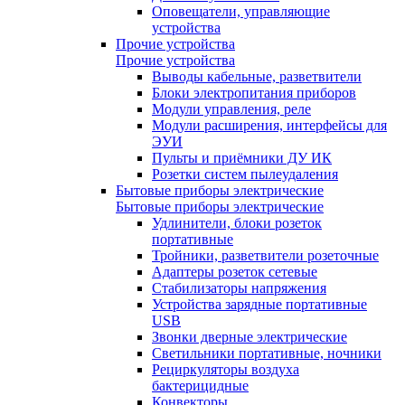
Оповещатели, управляющие
устройства
Прочие устройства
Прочие устройства
Выводы кабельные, разветвители
Блоки электропитания приборов
Модули управления, реле
Модули расширения, интерфейсы для
ЭУИ
Пульты и приёмники ДУ ИК
Розетки систем пылеудаления
Бытовые приборы электрические
Бытовые приборы электрические
Удлинители, блоки розеток
портативные
Тройники, разветвители розеточные
Адаптеры розеток сетевые
Стабилизаторы напряжения
Устройства зарядные портативные
USB
Звонки дверные электрические
Светильники портативные, ночники
Рециркуляторы воздуха
бактерицидные
Конвекторы