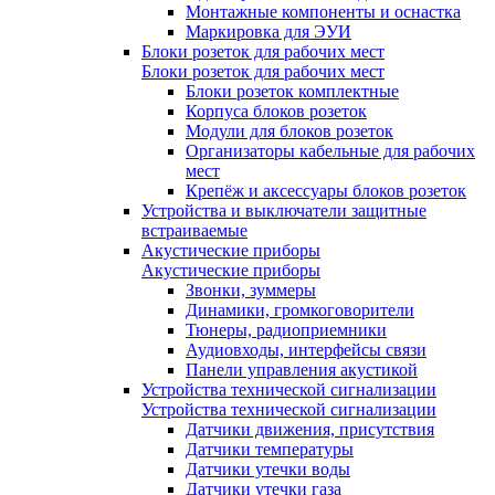
Монтажные компоненты и оснастка
Маркировка для ЭУИ
Блоки розеток для рабочих мест
Блоки розеток для рабочих мест
Блоки розеток комплектные
Корпуса блоков розеток
Модули для блоков розеток
Организаторы кабельные для рабочих
мест
Крепёж и аксессуары блоков розеток
Устройства и выключатели защитные
встраиваемые
Акустические приборы
Акустические приборы
Звонки, зуммеры
Динамики, громкоговорители
Тюнеры, радиоприемники
Аудиовходы, интерфейсы связи
Панели управления акустикой
Устройства технической сигнализации
Устройства технической сигнализации
Датчики движения, присутствия
Датчики температуры
Датчики утечки воды
Датчики утечки газа