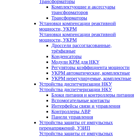
Трансформаторы
Комплектующие и аксессуары
трансформаторов
Трансформаторы
Установки компенсации реактивной
мощности, УКРМ
Установки компенсации реактивной
мощности, УКРМ
Дроссели рассогласованные,
трёхфазные
Конденсаторы
Модули КРМ для НКУ
Регуляторы коэффициента мощности
УКРМ автоматические, комплектные
УКРМ нерегулируемые, комплектные
Устройства диспетчеризации НКУ
Устройства диспетчеризации НКУ
Блоки питания и контроллеры питания
Вспомогательные контакты
Интерфейсы связи и управления
Контроллеры АВР
Панели управления
Устройства защиты от импульсных
перенапряжений, УЗИП
Устройства защиты от импульсных