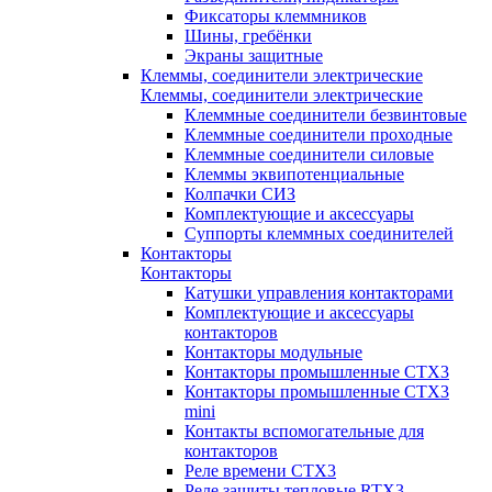
Фиксаторы клеммников
Шины, гребёнки
Экраны защитные
Клеммы, соединители электрические
Клеммы, соединители электрические
Клеммные соединители безвинтовые
Клеммные соединители проходные
Клеммные соединители силовые
Клеммы эквипотенциальные
Колпачки СИЗ
Комплектующие и аксессуары
Суппорты клеммных соединителей
Контакторы
Контакторы
Катушки управления контакторами
Комплектующие и аксессуары
контакторов
Контакторы модульные
Контакторы промышленные CTX3
Контакторы промышленные CTX3
mini
Контакты вспомогательные для
контакторов
Реле времени CTX3
Реле защиты тепловые RTX3