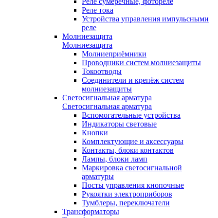
Реле сумеречные, фотореле
Реле тока
Устройства управления импульсными
реле
Молниезащита
Молниезащита
Молниеприёмники
Проводники систем молниезащиты
Токоотводы
Соединители и крепёж систем
молниезащиты
Светосигнальная арматура
Светосигнальная арматура
Вспомогательные устройства
Индикаторы световые
Кнопки
Комплектующие и аксессуары
Контакты, блоки контактов
Лампы, блоки ламп
Маркировка светосигнальной
арматуры
Посты управления кнопочные
Рукоятки электроприборов
Тумблеры, переключатели
Трансформаторы