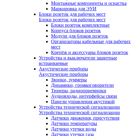
Монтажные компоненты и оснастка
Маркировка для ЭУИ
Блоки розеток для рабочих мест
Блоки розеток для рабочих мест
Блоки розеток комплектные
Корпуса блоков розеток
Модули для блоков розеток
Организаторы кабельные для рабочих
мест
Крепёж и аксессуары блоков розеток
Устройства и выключатели защитные
встраиваемые
Акустические приборы
Акустические приборы
Звонки, зуммеры
Динамики, громкоговорители
Тюнеры, радиоприемники
Аудиовходы, интерфейсы связи
Панели управления акустикой
Устройства технической сигнализации
Устройства технической сигнализации
Датчики движения, присутствия
Датчики температуры
Датчики утечки воды
Датчики утечки газа