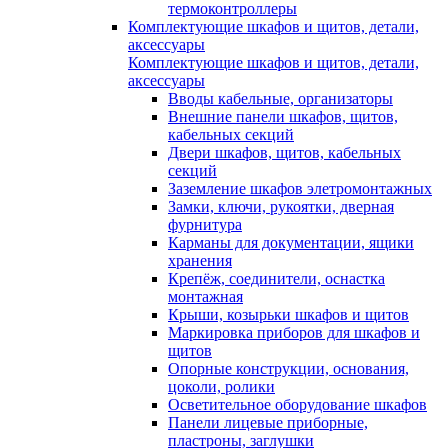
термоконтроллеры
Комплектующие шкафов и щитов, детали,
аксессуары
Комплектующие шкафов и щитов, детали,
аксессуары
Вводы кабельные, организаторы
Внешние панели шкафов, щитов,
кабельных секций
Двери шкафов, щитов, кабельных
секций
Заземление шкафов элетромонтажных
Замки, ключи, рукоятки, дверная
фурнитура
Карманы для документации, ящики
хранения
Крепёж, соединители, оснастка
монтажная
Крыши, козырьки шкафов и щитов
Маркировка приборов для шкафов и
щитов
Опорные конструкции, основания,
цоколи, ролики
Осветительное оборудование шкафов
Панели лицевые приборные,
пластроны, заглушки