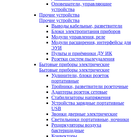
Оповещатели, управляющие
устройства
Прочие устройства
Прочие устройства
Выводы кабельные, разветвители
Блоки электропитания приборов
Модули управления, реле
Модули расширения, интерфейсы для
ЭУИ
Пульты и приёмники ДУ ИК
Розетки систем пылеудаления
Бытовые приборы электрические
Бытовые приборы электрические
Удлинители, блоки розеток
портативные
Тройники, разветвители розеточные
Адаптеры розеток сетевые
Стабилизаторы напряжения
Устройства зарядные портативные
USB
Звонки дверные электрические
Светильники портативные, ночники
Рециркуляторы воздуха
бактерицидные
Конвекторы