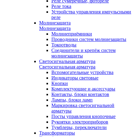
Реле сумеречные, фотореле
Реле тока
Устройства управления импульсными
реле
Молниезащита
Молниезащита
Молниеприёмники
Проводники систем молниезащиты
Токоотводы
Соединители и крепёж систем
молниезащиты
Светосигнальная арматура
Светосигнальная арматура
Вспомогательные устройства
Индикаторы световые
Кнопки
Комплектующие и аксессуары
Контакты, блоки контактов
Лампы, блоки ламп
Маркировка светосигнальной
арматуры
Посты управления кнопочные
Рукоятки электроприборов
Тумблеры, переключатели
Трансформаторы