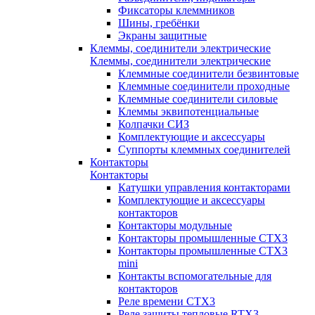
Фиксаторы клеммников
Шины, гребёнки
Экраны защитные
Клеммы, соединители электрические
Клеммы, соединители электрические
Клеммные соединители безвинтовые
Клеммные соединители проходные
Клеммные соединители силовые
Клеммы эквипотенциальные
Колпачки СИЗ
Комплектующие и аксессуары
Суппорты клеммных соединителей
Контакторы
Контакторы
Катушки управления контакторами
Комплектующие и аксессуары
контакторов
Контакторы модульные
Контакторы промышленные CTX3
Контакторы промышленные CTX3
mini
Контакты вспомогательные для
контакторов
Реле времени CTX3
Реле защиты тепловые RTX3