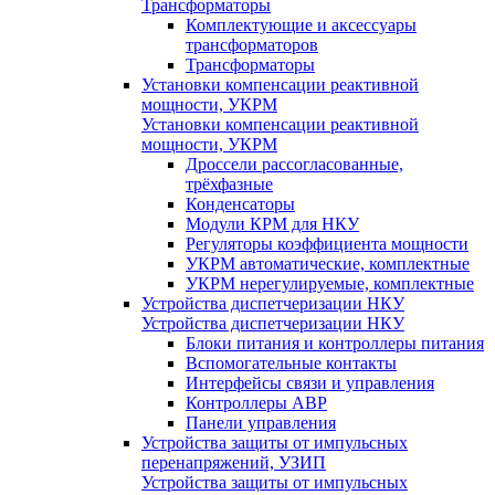
Трансформаторы
Комплектующие и аксессуары
трансформаторов
Трансформаторы
Установки компенсации реактивной
мощности, УКРМ
Установки компенсации реактивной
мощности, УКРМ
Дроссели рассогласованные,
трёхфазные
Конденсаторы
Модули КРМ для НКУ
Регуляторы коэффициента мощности
УКРМ автоматические, комплектные
УКРМ нерегулируемые, комплектные
Устройства диспетчеризации НКУ
Устройства диспетчеризации НКУ
Блоки питания и контроллеры питания
Вспомогательные контакты
Интерфейсы связи и управления
Контроллеры АВР
Панели управления
Устройства защиты от импульсных
перенапряжений, УЗИП
Устройства защиты от импульсных