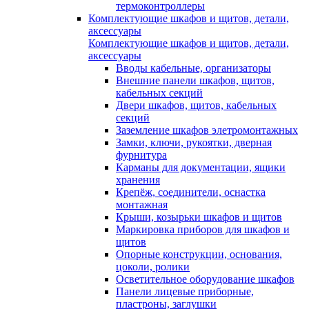
термоконтроллеры
Комплектующие шкафов и щитов, детали,
аксессуары
Комплектующие шкафов и щитов, детали,
аксессуары
Вводы кабельные, организаторы
Внешние панели шкафов, щитов,
кабельных секций
Двери шкафов, щитов, кабельных
секций
Заземление шкафов элетромонтажных
Замки, ключи, рукоятки, дверная
фурнитура
Карманы для документации, ящики
хранения
Крепёж, соединители, оснастка
монтажная
Крыши, козырьки шкафов и щитов
Маркировка приборов для шкафов и
щитов
Опорные конструкции, основания,
цоколи, ролики
Осветительное оборудование шкафов
Панели лицевые приборные,
пластроны, заглушки