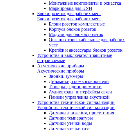
Монтажные компоненты и оснастка
Маркировка для ЭУИ
Блоки розеток для рабочих мест
Блоки розеток для рабочих мест
Блоки розеток комплектные
Корпуса блоков розеток
Модули для блоков розеток
Организаторы кабельные для рабочих
мест
Крепёж и аксессуары блоков розеток
Устройства и выключатели защитные
встраиваемые
Акустические приборы
Акустические приборы
Звонки, зуммеры
Динамики, громкоговорители
Тюнеры, радиоприемники
Аудиовходы, интерфейсы связи
Панели управления акустикой
Устройства технической сигнализации
Устройства технической сигнализации
Датчики движения, присутствия
Датчики температуры
Датчики утечки воды
Датчики утечки газа