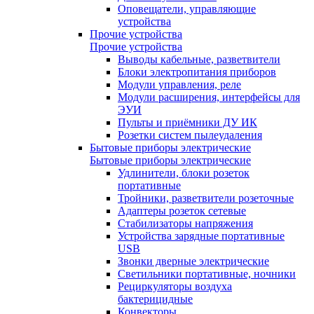
Оповещатели, управляющие
устройства
Прочие устройства
Прочие устройства
Выводы кабельные, разветвители
Блоки электропитания приборов
Модули управления, реле
Модули расширения, интерфейсы для
ЭУИ
Пульты и приёмники ДУ ИК
Розетки систем пылеудаления
Бытовые приборы электрические
Бытовые приборы электрические
Удлинители, блоки розеток
портативные
Тройники, разветвители розеточные
Адаптеры розеток сетевые
Стабилизаторы напряжения
Устройства зарядные портативные
USB
Звонки дверные электрические
Светильники портативные, ночники
Рециркуляторы воздуха
бактерицидные
Конвекторы