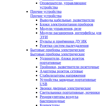
Оповещатели, управляющие
устройства
Прочие устройства
Прочие устройства
Выводы кабельные, разветвители
Блоки электропитания приборов
Модули управления, реле
Модули расширения, интерфейсы для
ЭУИ
Пульты и приёмники ДУ ИК
Розетки систем пылеудаления
Бытовые приборы электрические
Бытовые приборы электрические
Удлинители, блоки розеток
портативные
Тройники, разветвители розеточные
Адаптеры розеток сетевые
Стабилизаторы напряжения
Устройства зарядные портативные
USB
Звонки дверные электрические
Светильники портативные, ночники
Рециркуляторы воздуха
бактерицидные
Конвекторы