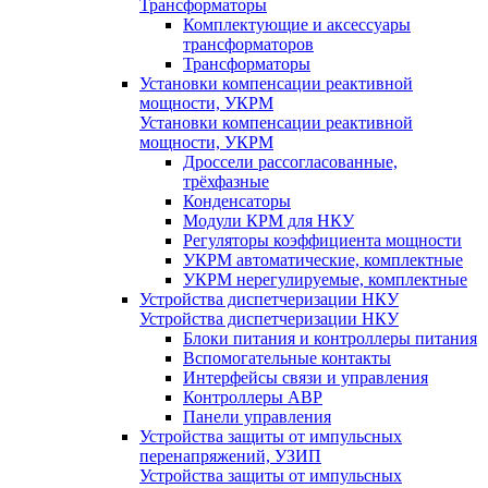
Трансформаторы
Комплектующие и аксессуары
трансформаторов
Трансформаторы
Установки компенсации реактивной
мощности, УКРМ
Установки компенсации реактивной
мощности, УКРМ
Дроссели рассогласованные,
трёхфазные
Конденсаторы
Модули КРМ для НКУ
Регуляторы коэффициента мощности
УКРМ автоматические, комплектные
УКРМ нерегулируемые, комплектные
Устройства диспетчеризации НКУ
Устройства диспетчеризации НКУ
Блоки питания и контроллеры питания
Вспомогательные контакты
Интерфейсы связи и управления
Контроллеры АВР
Панели управления
Устройства защиты от импульсных
перенапряжений, УЗИП
Устройства защиты от импульсных