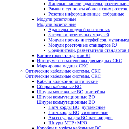
Лицевые панели, адаптеры розеточные,
Рамки и суппорты абонентских розеток
Розетки информационные, собранные
Модули розеточные
Модули розеточные
Адаптеры модулей розеточных
Заглушки розеточных модулей
Модули прочих интерфейсов, мультиме
Модули розеточные стандартов RJ
Соединители, разветвители стандартов 
Коннекторы стандартов RJ
Инструмент и материалы для медных СКС
Маркировка медных СКС
Оптические кабельные системы, СКС
Оптические кабельные системы, СКС
Кабели волоконно-оптические
Сборки кабельные ВО
Шнуры монтажные ВО, пигтейлы
Шнуры коммутационные ВО
Шнуры коммутационные ВО
Патч-корды ВО, дуплексные
Патч-корды ВО, симплексные
Аксессуары для ВО патч-кордов
Шнуры MTP / MPO
Коробки и муфты кабельные ВО