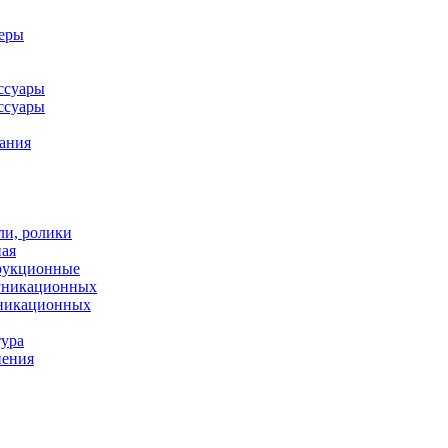
леры
ссуары
ссуары
ания
ли, ролики
ная
рукционные
муникационных
уникационных
тура
нения