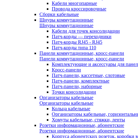
Кабели многопарные
Провода кроссировочные
Сборки кабельные
Шнуры коммутационные
Шнуры коммутационные
Кабели для точек консолидации
Патч-корды — переходники
Патч-корды RJ45 - RJ45
Патч-корды типа 110
Панели коммутационные, кросс-панели
Панели коммутационные, кросс-панели
Комплектующие и аксессуары для пане
Кросс-панели
Патч-панели, кассетные, слотовые
Патч-панели, комплектные
Патч-панели, наборные
Точки консолидации
Организаторы кабельные
Организаторы кабельные
Кольца кабельные
Организаторы кабельные, горизонтальн
Хомуты кабельные, стяжки, ленты
Розетки информационные, абонентские
Розетки информационные, абонентские
Корпуса абонентских розеток, коробки