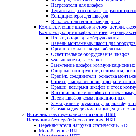
Нагреватели для шкафов
Термостаты, гигростаты, термоконтрол
Кондиционеры для шкафов
Выключатели концевые дверные
Комплектующие шкафов и стоек, детали, аксе
Комплектующие шкафов и стоек, детали, аксе
Полки, опоры для оборудования
Панели монтажные, шасси для оборудов
Организаторы и вводы кабельные
Осветительное оборудование шкафов
Фальшпанели, заглушки
Заземление шкафов коммуникационных
Опорные конструкции, основания, цоко
Крепёж, соединители, оснастка монтаж
Стойки, направляющие, профили конст
Крыши, козырьки шкафов и стоек ком
Внешние панели шкафов и стоек комм
Двери шкафов коммуникационных
Замки, ключи, рукоятки, дверная фурни
Карманы для документации, ящики хра
Источники бесперебойного питания, ИБП
Источники бесперебойного питания, ИБП
Переключатели нагрузки статические, STS
Моноблочные ИБП