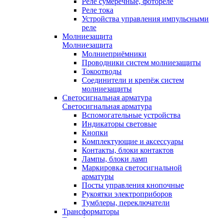
Реле сумеречные, фотореле
Реле тока
Устройства управления импульсными
реле
Молниезащита
Молниезащита
Молниеприёмники
Проводники систем молниезащиты
Токоотводы
Соединители и крепёж систем
молниезащиты
Светосигнальная арматура
Светосигнальная арматура
Вспомогательные устройства
Индикаторы световые
Кнопки
Комплектующие и аксессуары
Контакты, блоки контактов
Лампы, блоки ламп
Маркировка светосигнальной
арматуры
Посты управления кнопочные
Рукоятки электроприборов
Тумблеры, переключатели
Трансформаторы