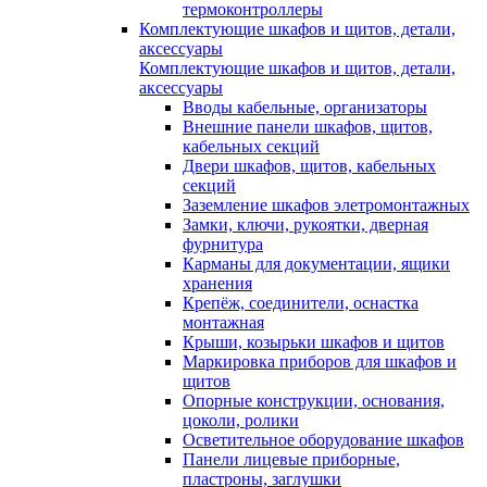
термоконтроллеры
Комплектующие шкафов и щитов, детали,
аксессуары
Комплектующие шкафов и щитов, детали,
аксессуары
Вводы кабельные, организаторы
Внешние панели шкафов, щитов,
кабельных секций
Двери шкафов, щитов, кабельных
секций
Заземление шкафов элетромонтажных
Замки, ключи, рукоятки, дверная
фурнитура
Карманы для документации, ящики
хранения
Крепёж, соединители, оснастка
монтажная
Крыши, козырьки шкафов и щитов
Маркировка приборов для шкафов и
щитов
Опорные конструкции, основания,
цоколи, ролики
Осветительное оборудование шкафов
Панели лицевые приборные,
пластроны, заглушки