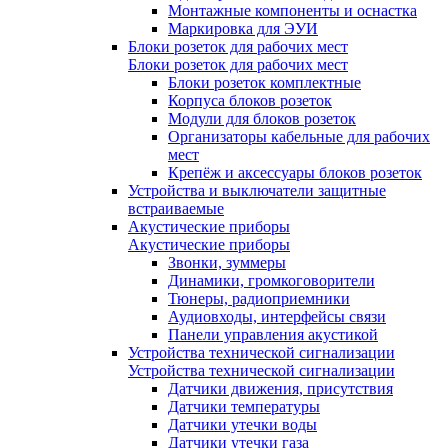
Монтажные компоненты и оснастка
Маркировка для ЭУИ
Блоки розеток для рабочих мест
Блоки розеток для рабочих мест
Блоки розеток комплектные
Корпуса блоков розеток
Модули для блоков розеток
Организаторы кабельные для рабочих
мест
Крепёж и аксессуары блоков розеток
Устройства и выключатели защитные
встраиваемые
Акустические приборы
Акустические приборы
Звонки, зуммеры
Динамики, громкоговорители
Тюнеры, радиоприемники
Аудиовходы, интерфейсы связи
Панели управления акустикой
Устройства технической сигнализации
Устройства технической сигнализации
Датчики движения, присутствия
Датчики температуры
Датчики утечки воды
Датчики утечки газа