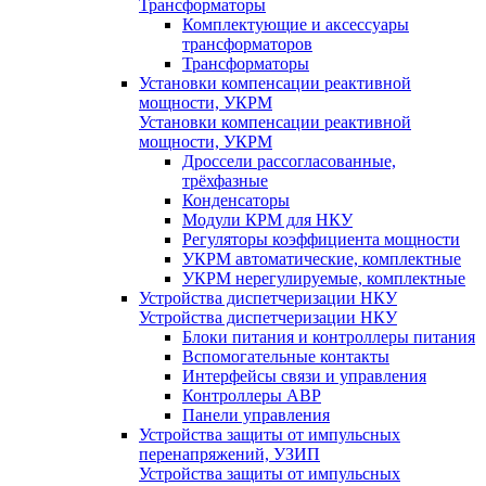
Трансформаторы
Комплектующие и аксессуары
трансформаторов
Трансформаторы
Установки компенсации реактивной
мощности, УКРМ
Установки компенсации реактивной
мощности, УКРМ
Дроссели рассогласованные,
трёхфазные
Конденсаторы
Модули КРМ для НКУ
Регуляторы коэффициента мощности
УКРМ автоматические, комплектные
УКРМ нерегулируемые, комплектные
Устройства диспетчеризации НКУ
Устройства диспетчеризации НКУ
Блоки питания и контроллеры питания
Вспомогательные контакты
Интерфейсы связи и управления
Контроллеры АВР
Панели управления
Устройства защиты от импульсных
перенапряжений, УЗИП
Устройства защиты от импульсных