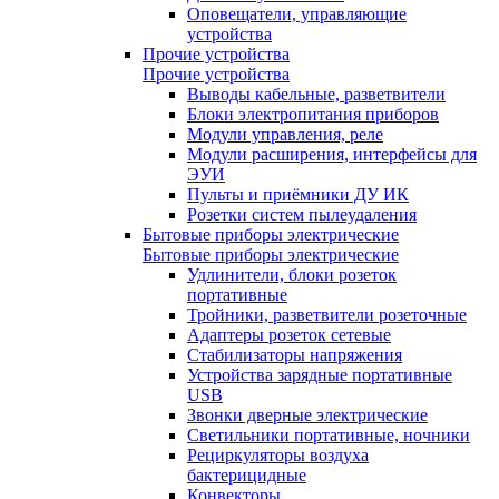
Оповещатели, управляющие
устройства
Прочие устройства
Прочие устройства
Выводы кабельные, разветвители
Блоки электропитания приборов
Модули управления, реле
Модули расширения, интерфейсы для
ЭУИ
Пульты и приёмники ДУ ИК
Розетки систем пылеудаления
Бытовые приборы электрические
Бытовые приборы электрические
Удлинители, блоки розеток
портативные
Тройники, разветвители розеточные
Адаптеры розеток сетевые
Стабилизаторы напряжения
Устройства зарядные портативные
USB
Звонки дверные электрические
Светильники портативные, ночники
Рециркуляторы воздуха
бактерицидные
Конвекторы