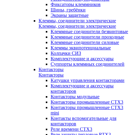
Фиксаторы клеммников
Шины, гребёнки
Экраны защитные
Клеммы, соединители электрические
Клеммы, соединители электрические
Клеммные соединители безвинтовые
Клеммные соединители проходные
Клеммные соединители силовые
Клеммы эквипотенциальные
Колпачки СИЗ
Комплектующие и аксессуары
Суппорты клеммных соединителей
Контакторы
Контакторы
Катушки управления контакторами
Комплектующие и аксессуары
контакторов
Контакторы модульные
Контакторы промышленные CTX3
Контакторы промышленные CTX3
mini
Контакты вспомогательные для
контакторов
Реле времени CTX3
Реле защиты тепловые RTX3