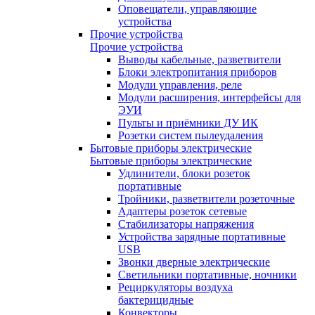
Оповещатели, управляющие
устройства
Прочие устройства
Прочие устройства
Выводы кабельные, разветвители
Блоки электропитания приборов
Модули управления, реле
Модули расширения, интерфейсы для
ЭУИ
Пульты и приёмники ДУ ИК
Розетки систем пылеудаления
Бытовые приборы электрические
Бытовые приборы электрические
Удлинители, блоки розеток
портативные
Тройники, разветвители розеточные
Адаптеры розеток сетевые
Стабилизаторы напряжения
Устройства зарядные портативные
USB
Звонки дверные электрические
Светильники портативные, ночники
Рециркуляторы воздуха
бактерицидные
Конвекторы