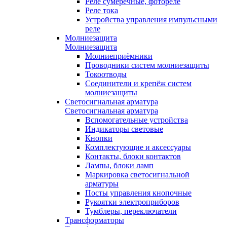
Реле сумеречные, фотореле
Реле тока
Устройства управления импульсными
реле
Молниезащита
Молниезащита
Молниеприёмники
Проводники систем молниезащиты
Токоотводы
Соединители и крепёж систем
молниезащиты
Светосигнальная арматура
Светосигнальная арматура
Вспомогательные устройства
Индикаторы световые
Кнопки
Комплектующие и аксессуары
Контакты, блоки контактов
Лампы, блоки ламп
Маркировка светосигнальной
арматуры
Посты управления кнопочные
Рукоятки электроприборов
Тумблеры, переключатели
Трансформаторы