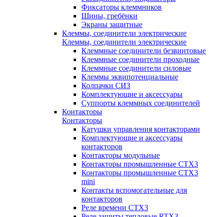
Фиксаторы клеммников
Шины, гребёнки
Экраны защитные
Клеммы, соединители электрические
Клеммы, соединители электрические
Клеммные соединители безвинтовые
Клеммные соединители проходные
Клеммные соединители силовые
Клеммы эквипотенциальные
Колпачки СИЗ
Комплектующие и аксессуары
Суппорты клеммных соединителей
Контакторы
Контакторы
Катушки управления контакторами
Комплектующие и аксессуары
контакторов
Контакторы модульные
Контакторы промышленные CTX3
Контакторы промышленные CTX3
mini
Контакты вспомогательные для
контакторов
Реле времени CTX3
Реле защиты тепловые RTX3