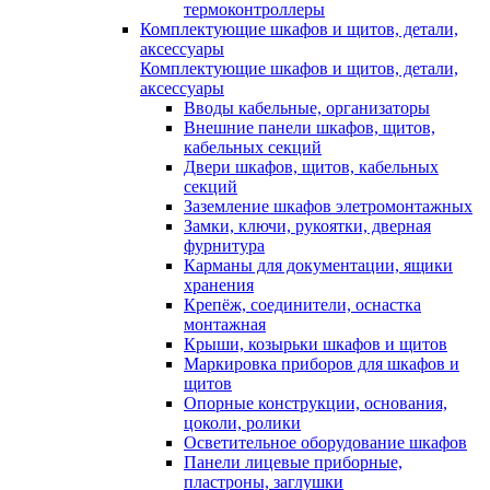
термоконтроллеры
Комплектующие шкафов и щитов, детали,
аксессуары
Комплектующие шкафов и щитов, детали,
аксессуары
Вводы кабельные, организаторы
Внешние панели шкафов, щитов,
кабельных секций
Двери шкафов, щитов, кабельных
секций
Заземление шкафов элетромонтажных
Замки, ключи, рукоятки, дверная
фурнитура
Карманы для документации, ящики
хранения
Крепёж, соединители, оснастка
монтажная
Крыши, козырьки шкафов и щитов
Маркировка приборов для шкафов и
щитов
Опорные конструкции, основания,
цоколи, ролики
Осветительное оборудование шкафов
Панели лицевые приборные,
пластроны, заглушки