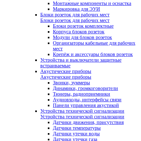
Монтажные компоненты и оснастка
Маркировка для ЭУИ
Блоки розеток для рабочих мест
Блоки розеток для рабочих мест
Блоки розеток комплектные
Корпуса блоков розеток
Модули для блоков розеток
Организаторы кабельные для рабочих
мест
Крепёж и аксессуары блоков розеток
Устройства и выключатели защитные
встраиваемые
Акустические приборы
Акустические приборы
Звонки, зуммеры
Динамики, громкоговорители
Тюнеры, радиоприемники
Аудиовходы, интерфейсы связи
Панели управления акустикой
Устройства технической сигнализации
Устройства технической сигнализации
Датчики движения, присутствия
Датчики температуры
Датчики утечки воды
Датчики утечки газа