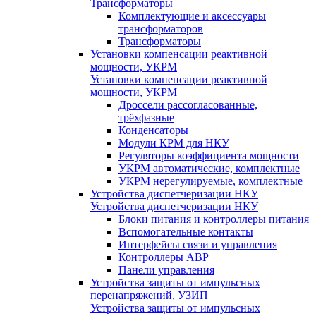
Трансформаторы
Комплектующие и аксессуары
трансформаторов
Трансформаторы
Установки компенсации реактивной
мощности, УКРМ
Установки компенсации реактивной
мощности, УКРМ
Дроссели рассогласованные,
трёхфазные
Конденсаторы
Модули КРМ для НКУ
Регуляторы коэффициента мощности
УКРМ автоматические, комплектные
УКРМ нерегулируемые, комплектные
Устройства диспетчеризации НКУ
Устройства диспетчеризации НКУ
Блоки питания и контроллеры питания
Вспомогательные контакты
Интерфейсы связи и управления
Контроллеры АВР
Панели управления
Устройства защиты от импульсных
перенапряжений, УЗИП
Устройства защиты от импульсных