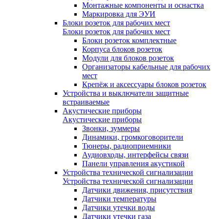
Монтажные компоненты и оснастка
Маркировка для ЭУИ
Блоки розеток для рабочих мест
Блоки розеток для рабочих мест
Блоки розеток комплектные
Корпуса блоков розеток
Модули для блоков розеток
Организаторы кабельные для рабочих
мест
Крепёж и аксессуары блоков розеток
Устройства и выключатели защитные
встраиваемые
Акустические приборы
Акустические приборы
Звонки, зуммеры
Динамики, громкоговорители
Тюнеры, радиоприемники
Аудиовходы, интерфейсы связи
Панели управления акустикой
Устройства технической сигнализации
Устройства технической сигнализации
Датчики движения, присутствия
Датчики температуры
Датчики утечки воды
Датчики утечки газа