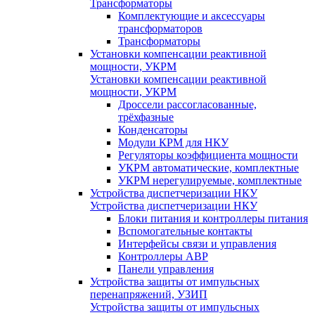
Трансформаторы
Комплектующие и аксессуары
трансформаторов
Трансформаторы
Установки компенсации реактивной
мощности, УКРМ
Установки компенсации реактивной
мощности, УКРМ
Дроссели рассогласованные,
трёхфазные
Конденсаторы
Модули КРМ для НКУ
Регуляторы коэффициента мощности
УКРМ автоматические, комплектные
УКРМ нерегулируемые, комплектные
Устройства диспетчеризации НКУ
Устройства диспетчеризации НКУ
Блоки питания и контроллеры питания
Вспомогательные контакты
Интерфейсы связи и управления
Контроллеры АВР
Панели управления
Устройства защиты от импульсных
перенапряжений, УЗИП
Устройства защиты от импульсных