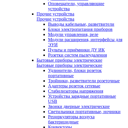
Оповещатели, управляющие
устройства
Прочие устройства
Прочие устройства
Выводы кабельные, разветвители
Блоки электропитания приборов
Модули управления, реле
Модули расширения, интерфейсы для
ЭУИ
Пульты и приёмники ДУ ИК
Розетки систем пылеудаления
Бытовые приборы электрические
Бытовые приборы электрические
Удлинители, блоки розеток
портативные
Тройники, разветвители розеточные
Адаптеры розеток сетевые
Стабилизаторы напряжения
Устройства зарядные портативные
USB
Звонки дверные электрические
Светильники портативные, ночники
Рециркуляторы воздуха
бактерицидные
Конвекторы