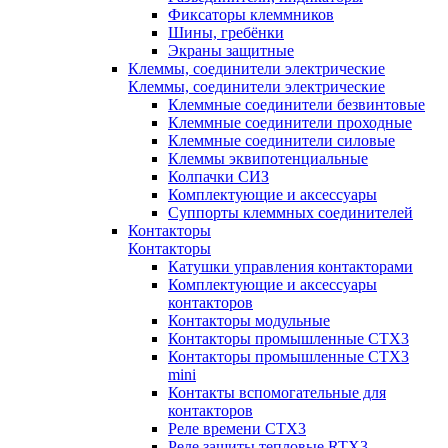
Фиксаторы клеммников
Шины, гребёнки
Экраны защитные
Клеммы, соединители электрические
Клеммы, соединители электрические
Клеммные соединители безвинтовые
Клеммные соединители проходные
Клеммные соединители силовые
Клеммы эквипотенциальные
Колпачки СИЗ
Комплектующие и аксессуары
Суппорты клеммных соединителей
Контакторы
Контакторы
Катушки управления контакторами
Комплектующие и аксессуары
контакторов
Контакторы модульные
Контакторы промышленные CTX3
Контакторы промышленные CTX3
mini
Контакты вспомогательные для
контакторов
Реле времени CTX3
Реле защиты тепловые RTX3