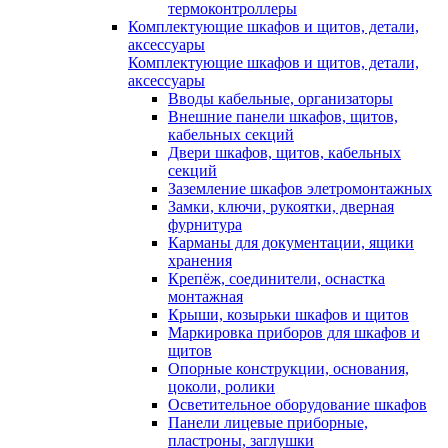
термоконтроллеры
Комплектующие шкафов и щитов, детали,
аксессуары
Комплектующие шкафов и щитов, детали,
аксессуары
Вводы кабельные, организаторы
Внешние панели шкафов, щитов,
кабельных секций
Двери шкафов, щитов, кабельных
секций
Заземление шкафов элетромонтажных
Замки, ключи, рукоятки, дверная
фурнитура
Карманы для документации, ящики
хранения
Крепёж, соединители, оснастка
монтажная
Крыши, козырьки шкафов и щитов
Маркировка приборов для шкафов и
щитов
Опорные конструкции, основания,
цоколи, ролики
Осветительное оборудование шкафов
Панели лицевые приборные,
пластроны, заглушки