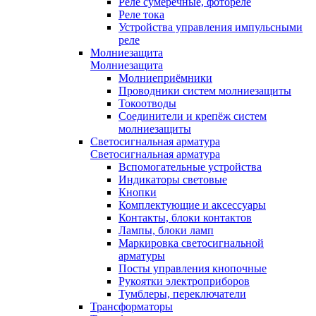
Реле сумеречные, фотореле
Реле тока
Устройства управления импульсными
реле
Молниезащита
Молниезащита
Молниеприёмники
Проводники систем молниезащиты
Токоотводы
Соединители и крепёж систем
молниезащиты
Светосигнальная арматура
Светосигнальная арматура
Вспомогательные устройства
Индикаторы световые
Кнопки
Комплектующие и аксессуары
Контакты, блоки контактов
Лампы, блоки ламп
Маркировка светосигнальной
арматуры
Посты управления кнопочные
Рукоятки электроприборов
Тумблеры, переключатели
Трансформаторы