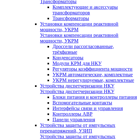
Трансформаторы
Комплектующие и аксессуары
трансформаторов
Трансформаторы
Установки компенсации реактивной
мощности, УКРМ
Установки компенсации реактивной
мощности, УКРМ
Дроссели рассогласованные,
трёхфазные
Конденсаторы
Модули КРМ для НКУ
Регуляторы коэффициента мощности
УКРМ автоматические, комплектные
УКРМ нерегулируемые, комплектные
Устройства диспетчеризации НКУ
Устройства диспетчеризации НКУ
Блоки питания и контроллеры питания
Вспомогательные контакты
Интерфейсы связи и управления
Контроллеры АВР
Панели управления
Устройства защиты от импульсных
перенапряжений, УЗИП
Устройства защиты от импульсных