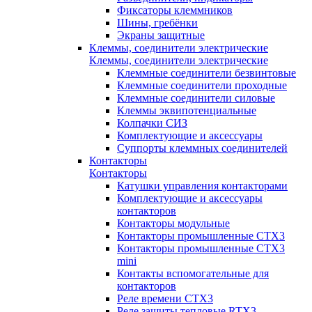
Фиксаторы клеммников
Шины, гребёнки
Экраны защитные
Клеммы, соединители электрические
Клеммы, соединители электрические
Клеммные соединители безвинтовые
Клеммные соединители проходные
Клеммные соединители силовые
Клеммы эквипотенциальные
Колпачки СИЗ
Комплектующие и аксессуары
Суппорты клеммных соединителей
Контакторы
Контакторы
Катушки управления контакторами
Комплектующие и аксессуары
контакторов
Контакторы модульные
Контакторы промышленные CTX3
Контакторы промышленные CTX3
mini
Контакты вспомогательные для
контакторов
Реле времени CTX3
Реле защиты тепловые RTX3