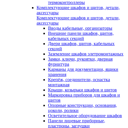
термоконтроллеры
Комплектующие шкафов и щитов, детали,
аксессуары
Комплектующие шкафов и щитов, детали,
аксессуары
Вводы кабельные, организаторы
Внешние панели шкафов, щитов,
кабельных секций
Двери шкафов, щитов, кабельных
секций
Заземление шкафов элетромонтажных
Замки, ключи, рукоятки, дверная
фурнитура
Карманы для документации, ящики
хранения
Крепёж, соединители, оснастка
монтажная
Крыши, козырьки шкафов и щитов
Маркировка приборов для шкафов и
щитов
Опорные конструкции, основания,
цоколи, ролики
Осветительное оборудование шкафов
Панели лицевые приборные,
пластроны, заглушки