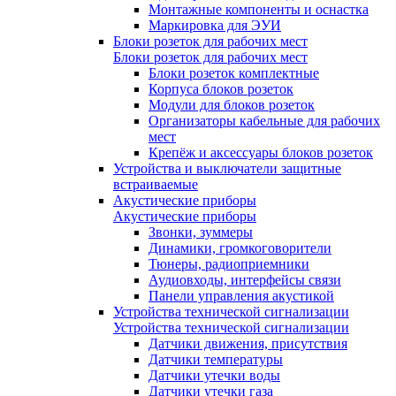
Монтажные компоненты и оснастка
Маркировка для ЭУИ
Блоки розеток для рабочих мест
Блоки розеток для рабочих мест
Блоки розеток комплектные
Корпуса блоков розеток
Модули для блоков розеток
Организаторы кабельные для рабочих
мест
Крепёж и аксессуары блоков розеток
Устройства и выключатели защитные
встраиваемые
Акустические приборы
Акустические приборы
Звонки, зуммеры
Динамики, громкоговорители
Тюнеры, радиоприемники
Аудиовходы, интерфейсы связи
Панели управления акустикой
Устройства технической сигнализации
Устройства технической сигнализации
Датчики движения, присутствия
Датчики температуры
Датчики утечки воды
Датчики утечки газа