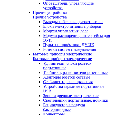
Оповещатели, управляющие
устройства
Прочие устройства
Прочие устройства
Выводы кабельные, разветвители
Блоки электропитания приборов
Модули управления, реле
Модули расширения, интерфейсы для
ЭУИ
Пульты и приёмники ДУ ИК
Розетки систем пылеудаления
Бытовые приборы электрические
Бытовые приборы электрические
Удлинители, блоки розеток
портативные
Тройники, разветвители розеточные
Адаптеры розеток сетевые
Стабилизаторы напряжения
Устройства зарядные портативные
USB
Звонки дверные электрические
Светильники портативные, ночники
Рециркуляторы воздуха
бактерицидные
Конвекторы