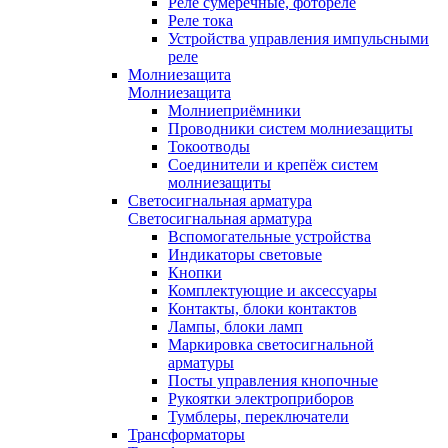
Реле сумеречные, фотореле
Реле тока
Устройства управления импульсными
реле
Молниезащита
Молниезащита
Молниеприёмники
Проводники систем молниезащиты
Токоотводы
Соединители и крепёж систем
молниезащиты
Светосигнальная арматура
Светосигнальная арматура
Вспомогательные устройства
Индикаторы световые
Кнопки
Комплектующие и аксессуары
Контакты, блоки контактов
Лампы, блоки ламп
Маркировка светосигнальной
арматуры
Посты управления кнопочные
Рукоятки электроприборов
Тумблеры, переключатели
Трансформаторы