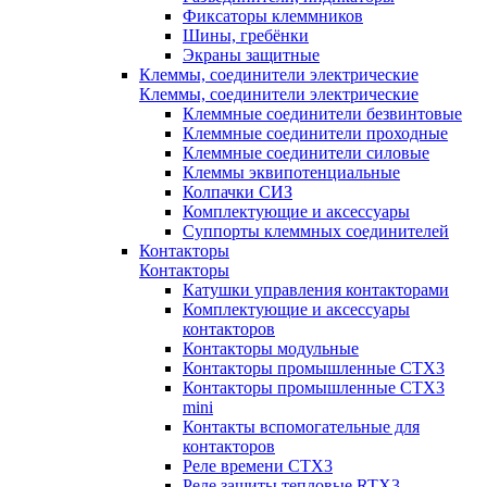
Фиксаторы клеммников
Шины, гребёнки
Экраны защитные
Клеммы, соединители электрические
Клеммы, соединители электрические
Клеммные соединители безвинтовые
Клеммные соединители проходные
Клеммные соединители силовые
Клеммы эквипотенциальные
Колпачки СИЗ
Комплектующие и аксессуары
Суппорты клеммных соединителей
Контакторы
Контакторы
Катушки управления контакторами
Комплектующие и аксессуары
контакторов
Контакторы модульные
Контакторы промышленные CTX3
Контакторы промышленные CTX3
mini
Контакты вспомогательные для
контакторов
Реле времени CTX3
Реле защиты тепловые RTX3