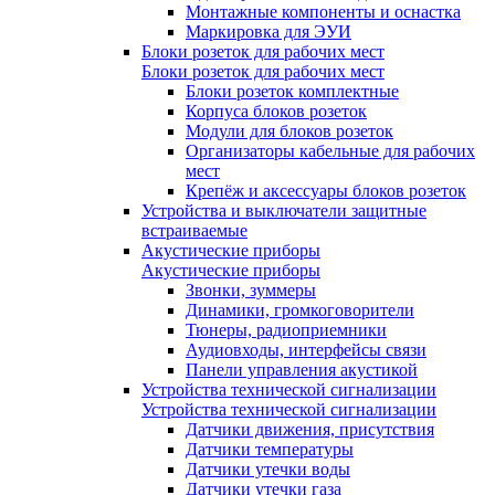
Монтажные компоненты и оснастка
Маркировка для ЭУИ
Блоки розеток для рабочих мест
Блоки розеток для рабочих мест
Блоки розеток комплектные
Корпуса блоков розеток
Модули для блоков розеток
Организаторы кабельные для рабочих
мест
Крепёж и аксессуары блоков розеток
Устройства и выключатели защитные
встраиваемые
Акустические приборы
Акустические приборы
Звонки, зуммеры
Динамики, громкоговорители
Тюнеры, радиоприемники
Аудиовходы, интерфейсы связи
Панели управления акустикой
Устройства технической сигнализации
Устройства технической сигнализации
Датчики движения, присутствия
Датчики температуры
Датчики утечки воды
Датчики утечки газа