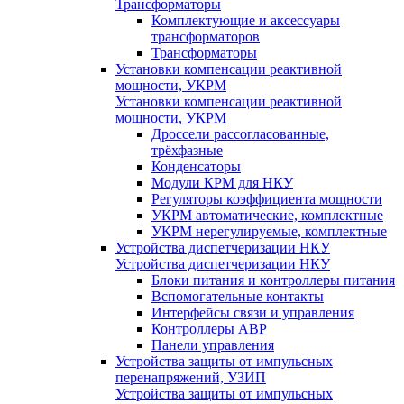
Трансформаторы
Комплектующие и аксессуары
трансформаторов
Трансформаторы
Установки компенсации реактивной
мощности, УКРМ
Установки компенсации реактивной
мощности, УКРМ
Дроссели рассогласованные,
трёхфазные
Конденсаторы
Модули КРМ для НКУ
Регуляторы коэффициента мощности
УКРМ автоматические, комплектные
УКРМ нерегулируемые, комплектные
Устройства диспетчеризации НКУ
Устройства диспетчеризации НКУ
Блоки питания и контроллеры питания
Вспомогательные контакты
Интерфейсы связи и управления
Контроллеры АВР
Панели управления
Устройства защиты от импульсных
перенапряжений, УЗИП
Устройства защиты от импульсных