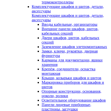
термоконтроллеры
Комплектующие шкафов и щитов, детали,
аксессуары
Комплектующие шкафов и щитов, детали,
аксессуары
Вводы кабельные, организаторы
Внешние панели шкафов, щитов,
кабельных секций
Двери шкафов, щитов, кабельных
секций
Заземление шкафов элетромонтажных
Замки, ключи, рукоятки, дверная
фурнитура
Карманы для документации, ящики
хранения
Крепёж, соединители, оснастка
монтажная
Крыши, козырьки шкафов и щитов
Маркировка приборов для шкафов и
щитов
Опорные конструкции, основания,
цоколи, ролики
Осветительное оборудование шкафов
Панели лицевые приборные,
пластроны, заглушки