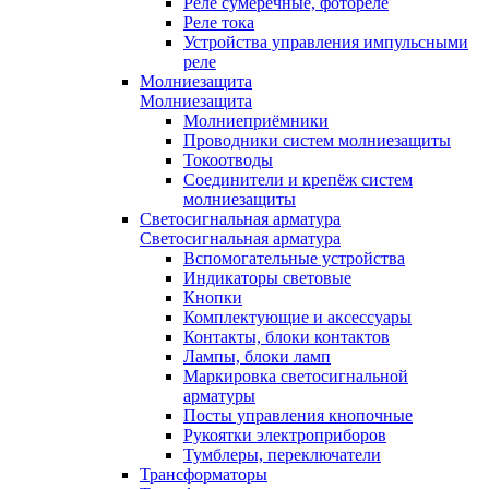
Реле сумеречные, фотореле
Реле тока
Устройства управления импульсными
реле
Молниезащита
Молниезащита
Молниеприёмники
Проводники систем молниезащиты
Токоотводы
Соединители и крепёж систем
молниезащиты
Светосигнальная арматура
Светосигнальная арматура
Вспомогательные устройства
Индикаторы световые
Кнопки
Комплектующие и аксессуары
Контакты, блоки контактов
Лампы, блоки ламп
Маркировка светосигнальной
арматуры
Посты управления кнопочные
Рукоятки электроприборов
Тумблеры, переключатели
Трансформаторы