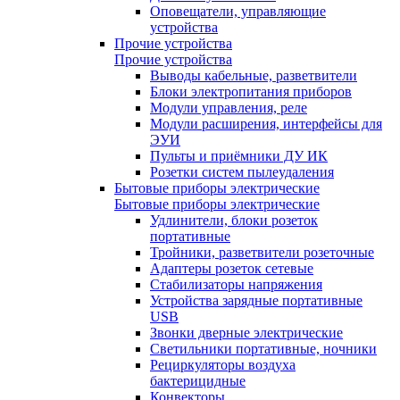
Оповещатели, управляющие
устройства
Прочие устройства
Прочие устройства
Выводы кабельные, разветвители
Блоки электропитания приборов
Модули управления, реле
Модули расширения, интерфейсы для
ЭУИ
Пульты и приёмники ДУ ИК
Розетки систем пылеудаления
Бытовые приборы электрические
Бытовые приборы электрические
Удлинители, блоки розеток
портативные
Тройники, разветвители розеточные
Адаптеры розеток сетевые
Стабилизаторы напряжения
Устройства зарядные портативные
USB
Звонки дверные электрические
Светильники портативные, ночники
Рециркуляторы воздуха
бактерицидные
Конвекторы