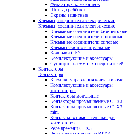
Фиксаторы клеммников
Шины, гребёнки
Экраны защитные
Клеммы, соединители электрические
Клеммы, соединители электрические
Клеммные соединители безвинтовые
Клеммные соединители проходные
Клеммные соединители силовые
Клеммы эквипотенциальные
Колпачки СИЗ
Комплектующие и аксессуары
Суппорты клеммных соединителей
Контакторы
Контакторы
Катушки управления контакторами
Комплектующие и аксессуары
контакторов
Контакторы модульные
Контакторы промышленные CTX3
Контакторы промышленные CTX3
mini
Контакты вспомогательные для
контакторов
Реле времени CTX3
Реле защиты тепловые RTX3