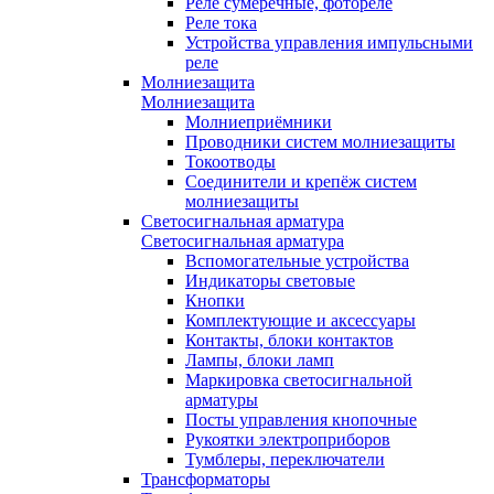
Реле сумеречные, фотореле
Реле тока
Устройства управления импульсными
реле
Молниезащита
Молниезащита
Молниеприёмники
Проводники систем молниезащиты
Токоотводы
Соединители и крепёж систем
молниезащиты
Светосигнальная арматура
Светосигнальная арматура
Вспомогательные устройства
Индикаторы световые
Кнопки
Комплектующие и аксессуары
Контакты, блоки контактов
Лампы, блоки ламп
Маркировка светосигнальной
арматуры
Посты управления кнопочные
Рукоятки электроприборов
Тумблеры, переключатели
Трансформаторы