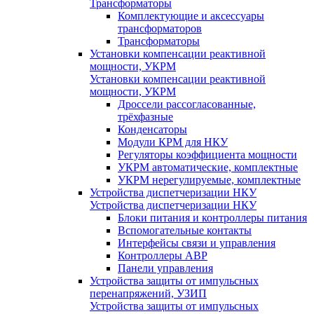
Трансформаторы
Комплектующие и аксессуары
трансформаторов
Трансформаторы
Установки компенсации реактивной
мощности, УКРМ
Установки компенсации реактивной
мощности, УКРМ
Дроссели рассогласованные,
трёхфазные
Конденсаторы
Модули КРМ для НКУ
Регуляторы коэффициента мощности
УКРМ автоматические, комплектные
УКРМ нерегулируемые, комплектные
Устройства диспетчеризации НКУ
Устройства диспетчеризации НКУ
Блоки питания и контроллеры питания
Вспомогательные контакты
Интерфейсы связи и управления
Контроллеры АВР
Панели управления
Устройства защиты от импульсных
перенапряжений, УЗИП
Устройства защиты от импульсных