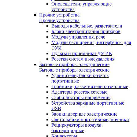
Оповещатели, управляющие
устройства
Прочие устройства
Прочие устройства
Выводы кабельные, разветвители
Блоки электропитания приборов
Модули управления, реле
Модули расширения, интерфейсы для
ЭУИ
Пульты и приёмники ДУ ИК
Розетки систем пылеудаления
Бытовые приборы электрические
Бытовые приборы электрические
Удлинители, блоки розеток
портативные
Тройники, разветвители розеточные
Адаптеры розеток сетевые
Стабилизаторы напряжения
Устройства зарядные портативные
USB
Звонки дверные электрические
Светильники портативные, ночники
Рециркуляторы воздуха
бактерицидные
Конвекторы