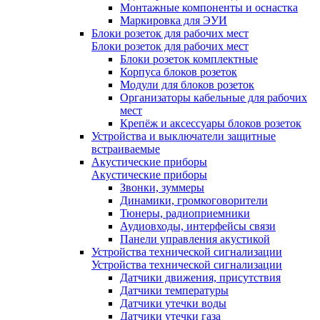
Монтажные компоненты и оснастка
Маркировка для ЭУИ
Блоки розеток для рабочих мест
Блоки розеток для рабочих мест
Блоки розеток комплектные
Корпуса блоков розеток
Модули для блоков розеток
Организаторы кабельные для рабочих
мест
Крепёж и аксессуары блоков розеток
Устройства и выключатели защитные
встраиваемые
Акустические приборы
Акустические приборы
Звонки, зуммеры
Динамики, громкоговорители
Тюнеры, радиоприемники
Аудиовходы, интерфейсы связи
Панели управления акустикой
Устройства технической сигнализации
Устройства технической сигнализации
Датчики движения, присутствия
Датчики температуры
Датчики утечки воды
Датчики утечки газа