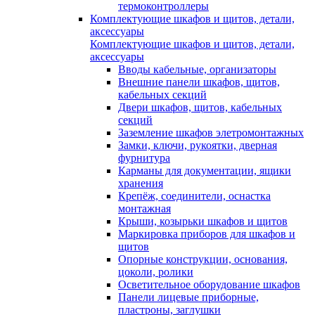
термоконтроллеры
Комплектующие шкафов и щитов, детали,
аксессуары
Комплектующие шкафов и щитов, детали,
аксессуары
Вводы кабельные, организаторы
Внешние панели шкафов, щитов,
кабельных секций
Двери шкафов, щитов, кабельных
секций
Заземление шкафов элетромонтажных
Замки, ключи, рукоятки, дверная
фурнитура
Карманы для документации, ящики
хранения
Крепёж, соединители, оснастка
монтажная
Крыши, козырьки шкафов и щитов
Маркировка приборов для шкафов и
щитов
Опорные конструкции, основания,
цоколи, ролики
Осветительное оборудование шкафов
Панели лицевые приборные,
пластроны, заглушки