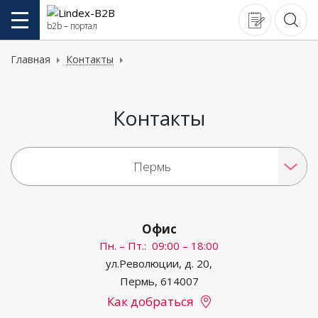
b2b – портал
Каталог
Главная
Контакты
Медные кабельные системы,
СКС
Оптические кабельные
Контакты
системы, СКС
Шкафы и стойки
коммуникационные
Пермь
Источники бесперебойного
питания, ИБП
Блоки распределения
электропитания, PDU
Офис
Электроустановочные изделия
Пн. – Пт.: 09:00 – 18:00
Освещение, светотехника
ул.Революции, д. 20,
Пермь
,
614007
Электромонтажные изделия и
материалы
Как добраться
Низковольтное оборудование