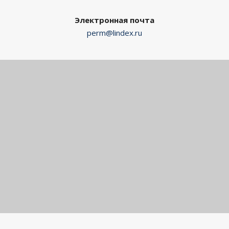
электрооборудование
Домашняя и коммерческая
Электронная почта
автоматизация
perm@lindex.ru
Контроль и управление
доступом, СКУД
Акции
События
Новости
Контакты
Lindex
Партнерам
Привычный Lindex
Выберите ближайший город (регион),