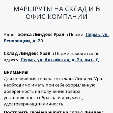
в котором собираетесь получать
МАРШРУТЫ НА СКЛАД И В
товары.
От выбора зависит стоимость
ОФИС КОМПАНИИ
товаров и доставки
Адрес
офиса Линдекс Урал
в Перми:
Пермь, ул.
Революции, д. 20
.
Склад Линдекс Урал
в Перми находится по
адресу:
Пермь, ул. Алтайская, д. 2а, лит. Д
.
Внимание!
Для получения товара со склада Линдекс Урал
необходимо иметь при себе оформленную
доверенность на получение товара
установленного образца и документ,
удостоверяющий личность.
Построить свой маршрут на склад Линдекс