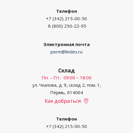
Шкафы и щиты
Телефон
электромонтажные
+7 (342) 215-00-50
Кабеленесущие системы,
8 (800) 250-22-95
лотки кабельные
Охранное видеонаблюдение,
СОТ
Электронная почта
Охранно-пожарная
perm@lindex.ru
сигнализация, ОПС
Оповещение и управление
Склад
эвакуацией, СОУЭ
Пн. – Пт.: 09:00 – 18:00
Домофонные системы
ул. Чкалова, д. 9, склад 2, пом. 1,
Центры обработки данных,
Пермь, 614064
ЦОД
Как добраться
Кабели, провода и шнуры
Маркировка и охрана труда
Телефон
Приборы, инструменты
+7 (342) 215-00-50
Модульное