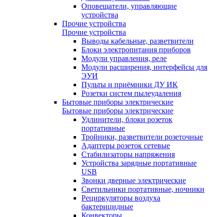
Оповещатели, управляющие
устройства
Прочие устройства
Прочие устройства
Выводы кабельные, разветвители
Блоки электропитания приборов
Модули управления, реле
Модули расширения, интерфейсы для
ЭУИ
Пульты и приёмники ДУ ИК
Розетки систем пылеудаления
Бытовые приборы электрические
Бытовые приборы электрические
Удлинители, блоки розеток
портативные
Тройники, разветвители розеточные
Адаптеры розеток сетевые
Стабилизаторы напряжения
Устройства зарядные портативные
USB
Звонки дверные электрические
Светильники портативные, ночники
Рециркуляторы воздуха
бактерицидные
Конвекторы