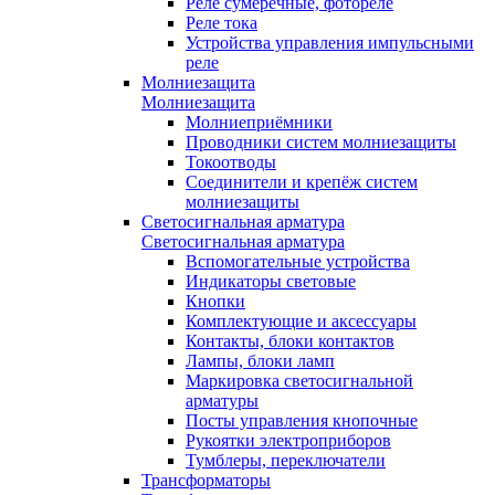
Реле сумеречные, фотореле
Реле тока
Устройства управления импульсными
реле
Молниезащита
Молниезащита
Молниеприёмники
Проводники систем молниезащиты
Токоотводы
Соединители и крепёж систем
молниезащиты
Светосигнальная арматура
Светосигнальная арматура
Вспомогательные устройства
Индикаторы световые
Кнопки
Комплектующие и аксессуары
Контакты, блоки контактов
Лампы, блоки ламп
Маркировка светосигнальной
арматуры
Посты управления кнопочные
Рукоятки электроприборов
Тумблеры, переключатели
Трансформаторы