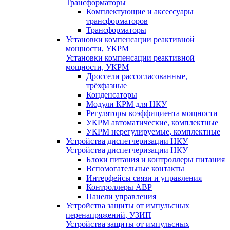
Трансформаторы
Комплектующие и аксессуары
трансформаторов
Трансформаторы
Установки компенсации реактивной
мощности, УКРМ
Установки компенсации реактивной
мощности, УКРМ
Дроссели рассогласованные,
трёхфазные
Конденсаторы
Модули КРМ для НКУ
Регуляторы коэффициента мощности
УКРМ автоматические, комплектные
УКРМ нерегулируемые, комплектные
Устройства диспетчеризации НКУ
Устройства диспетчеризации НКУ
Блоки питания и контроллеры питания
Вспомогательные контакты
Интерфейсы связи и управления
Контроллеры АВР
Панели управления
Устройства защиты от импульсных
перенапряжений, УЗИП
Устройства защиты от импульсных