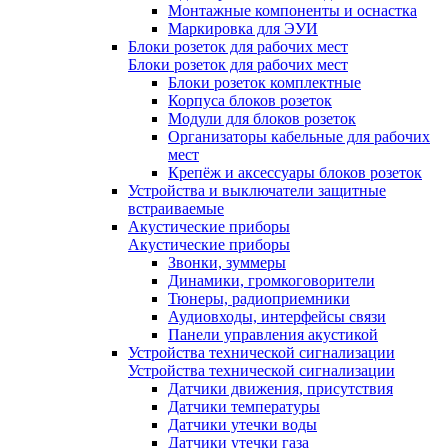
Монтажные компоненты и оснастка
Маркировка для ЭУИ
Блоки розеток для рабочих мест
Блоки розеток для рабочих мест
Блоки розеток комплектные
Корпуса блоков розеток
Модули для блоков розеток
Организаторы кабельные для рабочих
мест
Крепёж и аксессуары блоков розеток
Устройства и выключатели защитные
встраиваемые
Акустические приборы
Акустические приборы
Звонки, зуммеры
Динамики, громкоговорители
Тюнеры, радиоприемники
Аудиовходы, интерфейсы связи
Панели управления акустикой
Устройства технической сигнализации
Устройства технической сигнализации
Датчики движения, присутствия
Датчики температуры
Датчики утечки воды
Датчики утечки газа