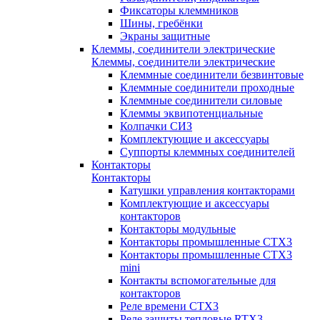
Фиксаторы клеммников
Шины, гребёнки
Экраны защитные
Клеммы, соединители электрические
Клеммы, соединители электрические
Клеммные соединители безвинтовые
Клеммные соединители проходные
Клеммные соединители силовые
Клеммы эквипотенциальные
Колпачки СИЗ
Комплектующие и аксессуары
Суппорты клеммных соединителей
Контакторы
Контакторы
Катушки управления контакторами
Комплектующие и аксессуары
контакторов
Контакторы модульные
Контакторы промышленные CTX3
Контакторы промышленные CTX3
mini
Контакты вспомогательные для
контакторов
Реле времени CTX3
Реле защиты тепловые RTX3