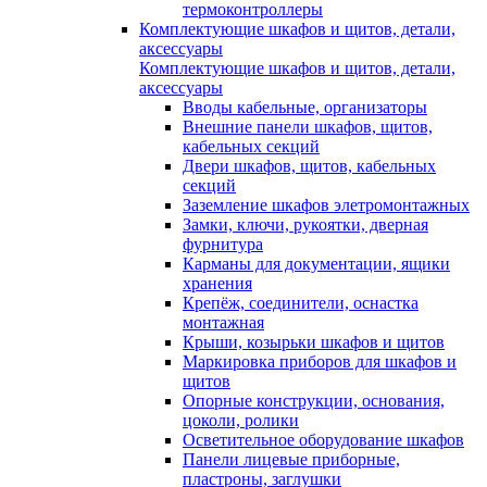
термоконтроллеры
Комплектующие шкафов и щитов, детали,
аксессуары
Комплектующие шкафов и щитов, детали,
аксессуары
Вводы кабельные, организаторы
Внешние панели шкафов, щитов,
кабельных секций
Двери шкафов, щитов, кабельных
секций
Заземление шкафов элетромонтажных
Замки, ключи, рукоятки, дверная
фурнитура
Карманы для документации, ящики
хранения
Крепёж, соединители, оснастка
монтажная
Крыши, козырьки шкафов и щитов
Маркировка приборов для шкафов и
щитов
Опорные конструкции, основания,
цоколи, ролики
Осветительное оборудование шкафов
Панели лицевые приборные,
пластроны, заглушки