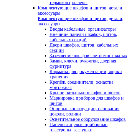
термоконтроллеры
Комплектующие шкафов и щитов, детали,
аксессуары
Комплектующие шкафов и щитов, детали,
аксессуары
Вводы кабельные, организаторы
Внешние панели шкафов, щитов,
кабельных секций
Двери шкафов, щитов, кабельных
секций
Заземление шкафов элетромонтажных
Замки, ключи, рукоятки, дверная
фурнитура
Карманы для документации, ящики
хранения
Крепёж, соединители, оснастка
монтажная
Крыши, козырьки шкафов и щитов
Маркировка приборов для шкафов и
щитов
Опорные конструкции, основания,
цоколи, ролики
Осветительное оборудование шкафов
Панели лицевые приборные,
пластроны, заглушки