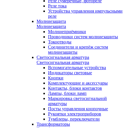
Реле сумеречные, фотореле
Реле тока
Устройства управления импульсными
реле
Молниезащита
Молниезащита
Молниеприёмники
Проводники систем молниезащиты
Токоотводы
Соединители и крепёж систем
молниезащиты
Светосигнальная арматура
Светосигнальная арматура
Вспомогательные устройства
Индикаторы световые
Кнопки
Комплектующие и аксессуары
Контакты, блоки контактов
Лампы, блоки ламп
Маркировка светосигнальной
арматуры
Посты управления кнопочные
Рукоятки электроприборов
Тумблеры, переключатели
Трансформаторы