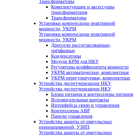
Трансформаторы
Комплектующие и аксессуары
трансформаторов
Трансформаторы
Установки компенсации реактивной
мощности, УКРМ
Установки компенсации реактивной
мощности, УКРМ
Дроссели рассогласованные,
трёхфазные
Конденсаторы
Модули КРМ для НКУ
Регуляторы коэффициента мощности
УКРМ автоматические, комплектные
УКРМ нерегулируемые, комплектные
Устройства диспетчеризации НКУ
Устройства диспетчеризации НКУ
Блоки питания и контроллеры питания
Вспомогательные контакты
Интерфейсы связи и управления
Контроллеры АВР
Панели управления
Устройства защиты от импульсных
перенапряжений, УЗИП
Устройства защиты от импульсных