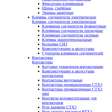
Фиксаторы клеммников
Шины, гребёнки
Экраны защитные
Клеммы, соединители электрические
Клеммы, соединители электрические
Клеммные соединители безвинтовые
Клеммные соединители проходные
Клеммные соединители силовые
Клеммы эквипотенциальные
Колпачки СИЗ
Комплектующие и аксессуары
Суппорты клеммных соединителей
Контакторы
Контакторы
Катушки управления контакторами
Комплектующие и аксессуары
контакторов
Контакторы модульные
Контакторы промышленные CTX3
Контакторы промышленные CTX3
mini
Контакты вспомогательные для
контакторов
Реле времени CTX3
Реле защиты тепловые RTX3