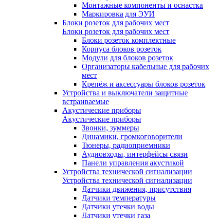
Монтажные компоненты и оснастка
Маркировка для ЭУИ
Блоки розеток для рабочих мест
Блоки розеток для рабочих мест
Блоки розеток комплектные
Корпуса блоков розеток
Модули для блоков розеток
Организаторы кабельные для рабочих
мест
Крепёж и аксессуары блоков розеток
Устройства и выключатели защитные
встраиваемые
Акустические приборы
Акустические приборы
Звонки, зуммеры
Динамики, громкоговорители
Тюнеры, радиоприемники
Аудиовходы, интерфейсы связи
Панели управления акустикой
Устройства технической сигнализации
Устройства технической сигнализации
Датчики движения, присутствия
Датчики температуры
Датчики утечки воды
Датчики утечки газа