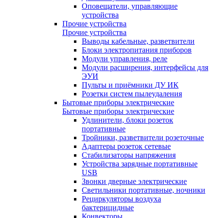
Оповещатели, управляющие
устройства
Прочие устройства
Прочие устройства
Выводы кабельные, разветвители
Блоки электропитания приборов
Модули управления, реле
Модули расширения, интерфейсы для
ЭУИ
Пульты и приёмники ДУ ИК
Розетки систем пылеудаления
Бытовые приборы электрические
Бытовые приборы электрические
Удлинители, блоки розеток
портативные
Тройники, разветвители розеточные
Адаптеры розеток сетевые
Стабилизаторы напряжения
Устройства зарядные портативные
USB
Звонки дверные электрические
Светильники портативные, ночники
Рециркуляторы воздуха
бактерицидные
Конвекторы