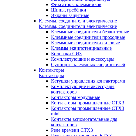
Фиксаторы клеммников
Шины, гребёнки
Экраны защитные
Клеммы, соединители электрические
Клеммы, соединители электрические
Клеммные соединители безвинтовые
Клеммные соединители проходные
Клеммные соединители силовые
Клеммы эквипотенциальные
Колпачки СИЗ
Комплектующие и аксессуары
Суппорты клеммных соединителей
Контакторы
Контакторы
Катушки управления контакторами
Комплектующие и аксессуары
контакторов
Контакторы модульные
Контакторы промышленные CTX3
Контакторы промышленные CTX3
mini
Контакты вспомогательные для
контакторов
Реле времени CTX3
Реле защиты тепловые RTX3