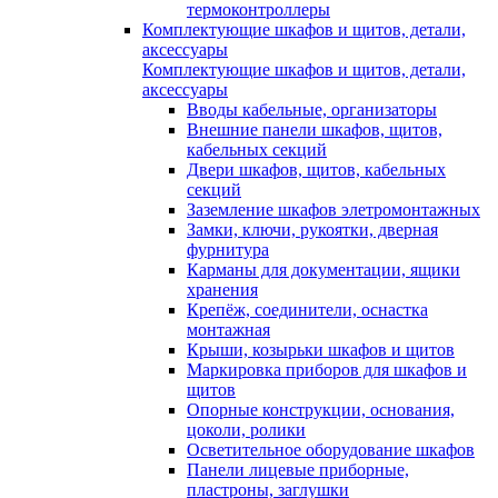
термоконтроллеры
Комплектующие шкафов и щитов, детали,
аксессуары
Комплектующие шкафов и щитов, детали,
аксессуары
Вводы кабельные, организаторы
Внешние панели шкафов, щитов,
кабельных секций
Двери шкафов, щитов, кабельных
секций
Заземление шкафов элетромонтажных
Замки, ключи, рукоятки, дверная
фурнитура
Карманы для документации, ящики
хранения
Крепёж, соединители, оснастка
монтажная
Крыши, козырьки шкафов и щитов
Маркировка приборов для шкафов и
щитов
Опорные конструкции, основания,
цоколи, ролики
Осветительное оборудование шкафов
Панели лицевые приборные,
пластроны, заглушки