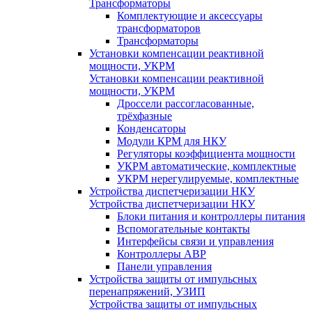
Трансформаторы
Комплектующие и аксессуары
трансформаторов
Трансформаторы
Установки компенсации реактивной
мощности, УКРМ
Установки компенсации реактивной
мощности, УКРМ
Дроссели рассогласованные,
трёхфазные
Конденсаторы
Модули КРМ для НКУ
Регуляторы коэффициента мощности
УКРМ автоматические, комплектные
УКРМ нерегулируемые, комплектные
Устройства диспетчеризации НКУ
Устройства диспетчеризации НКУ
Блоки питания и контроллеры питания
Вспомогательные контакты
Интерфейсы связи и управления
Контроллеры АВР
Панели управления
Устройства защиты от импульсных
перенапряжений, УЗИП
Устройства защиты от импульсных