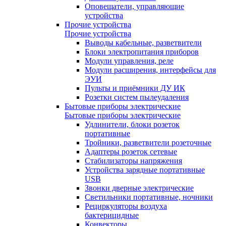
Оповещатели, управляющие
устройства
Прочие устройства
Прочие устройства
Выводы кабельные, разветвители
Блоки электропитания приборов
Модули управления, реле
Модули расширения, интерфейсы для
ЭУИ
Пульты и приёмники ДУ ИК
Розетки систем пылеудаления
Бытовые приборы электрические
Бытовые приборы электрические
Удлинители, блоки розеток
портативные
Тройники, разветвители розеточные
Адаптеры розеток сетевые
Стабилизаторы напряжения
Устройства зарядные портативные
USB
Звонки дверные электрические
Светильники портативные, ночники
Рециркуляторы воздуха
бактерицидные
Конвекторы