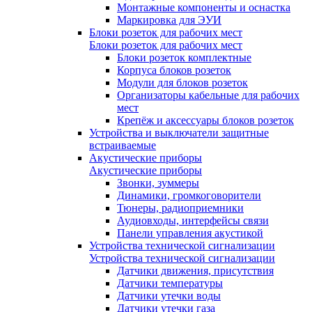
Монтажные компоненты и оснастка
Маркировка для ЭУИ
Блоки розеток для рабочих мест
Блоки розеток для рабочих мест
Блоки розеток комплектные
Корпуса блоков розеток
Модули для блоков розеток
Организаторы кабельные для рабочих
мест
Крепёж и аксессуары блоков розеток
Устройства и выключатели защитные
встраиваемые
Акустические приборы
Акустические приборы
Звонки, зуммеры
Динамики, громкоговорители
Тюнеры, радиоприемники
Аудиовходы, интерфейсы связи
Панели управления акустикой
Устройства технической сигнализации
Устройства технической сигнализации
Датчики движения, присутствия
Датчики температуры
Датчики утечки воды
Датчики утечки газа