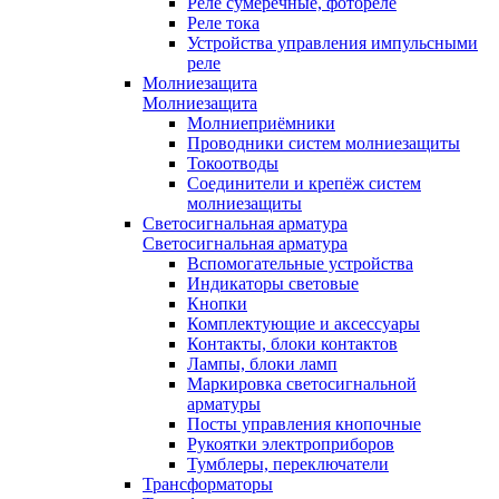
Реле сумеречные, фотореле
Реле тока
Устройства управления импульсными
реле
Молниезащита
Молниезащита
Молниеприёмники
Проводники систем молниезащиты
Токоотводы
Соединители и крепёж систем
молниезащиты
Светосигнальная арматура
Светосигнальная арматура
Вспомогательные устройства
Индикаторы световые
Кнопки
Комплектующие и аксессуары
Контакты, блоки контактов
Лампы, блоки ламп
Маркировка светосигнальной
арматуры
Посты управления кнопочные
Рукоятки электроприборов
Тумблеры, переключатели
Трансформаторы