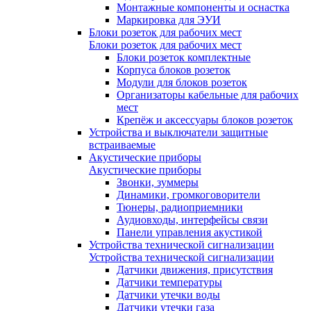
Монтажные компоненты и оснастка
Маркировка для ЭУИ
Блоки розеток для рабочих мест
Блоки розеток для рабочих мест
Блоки розеток комплектные
Корпуса блоков розеток
Модули для блоков розеток
Организаторы кабельные для рабочих
мест
Крепёж и аксессуары блоков розеток
Устройства и выключатели защитные
встраиваемые
Акустические приборы
Акустические приборы
Звонки, зуммеры
Динамики, громкоговорители
Тюнеры, радиоприемники
Аудиовходы, интерфейсы связи
Панели управления акустикой
Устройства технической сигнализации
Устройства технической сигнализации
Датчики движения, присутствия
Датчики температуры
Датчики утечки воды
Датчики утечки газа