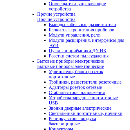
Оповещатели, управляющие
устройства
Прочие устройства
Прочие устройства
Выводы кабельные, разветвители
Блоки электропитания приборов
Модули управления, реле
Модули расширения, интерфейсы для
ЭУИ
Пульты и приёмники ДУ ИК
Розетки систем пылеудаления
Бытовые приборы электрические
Бытовые приборы электрические
Удлинители, блоки розеток
портативные
Тройники, разветвители розеточные
Адаптеры розеток сетевые
Стабилизаторы напряжения
Устройства зарядные портативные
USB
Звонки дверные электрические
Светильники портативные, ночники
Рециркуляторы воздуха
бактерицидные
Конвекторы