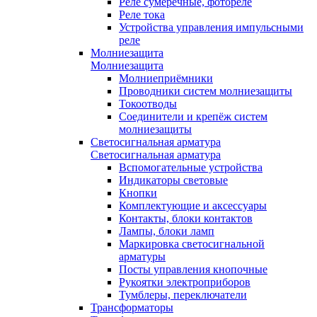
Реле сумеречные, фотореле
Реле тока
Устройства управления импульсными
реле
Молниезащита
Молниезащита
Молниеприёмники
Проводники систем молниезащиты
Токоотводы
Соединители и крепёж систем
молниезащиты
Светосигнальная арматура
Светосигнальная арматура
Вспомогательные устройства
Индикаторы световые
Кнопки
Комплектующие и аксессуары
Контакты, блоки контактов
Лампы, блоки ламп
Маркировка светосигнальной
арматуры
Посты управления кнопочные
Рукоятки электроприборов
Тумблеры, переключатели
Трансформаторы