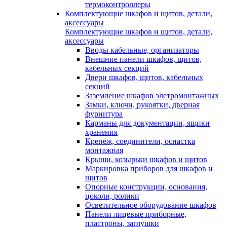
термоконтроллеры
Комплектующие шкафов и щитов, детали,
аксессуары
Комплектующие шкафов и щитов, детали,
аксессуары
Вводы кабельные, организаторы
Внешние панели шкафов, щитов,
кабельных секций
Двери шкафов, щитов, кабельных
секций
Заземление шкафов элетромонтажных
Замки, ключи, рукоятки, дверная
фурнитура
Карманы для документации, ящики
хранения
Крепёж, соединители, оснастка
монтажная
Крыши, козырьки шкафов и щитов
Маркировка приборов для шкафов и
щитов
Опорные конструкции, основания,
цоколи, ролики
Осветительное оборудование шкафов
Панели лицевые приборные,
пластроны, заглушки