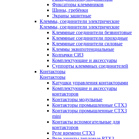
Фиксаторы клеммников
Шины, гребёнки
Экраны защитные
Клеммы, соединители электрические
Клеммы, соединители электрические
Клеммные соединители безвинтовые
Клеммные соединители проходные
Клеммные соединители силовые
Клеммы эквипотенциальные
Колпачки СИЗ
Комплектующие и аксессуары
Суппорты клеммных соединителей
Контакторы
Контакторы
Катушки управления контакторами
Комплектующие и аксессуары
контакторов
Контакторы модульные
Контакторы промышленные CTX3
Контакторы промышленные CTX3
mini
Контакты вспомогательные для
контакторов
Реле времени CTX3
Реле защиты тепловые RTX3