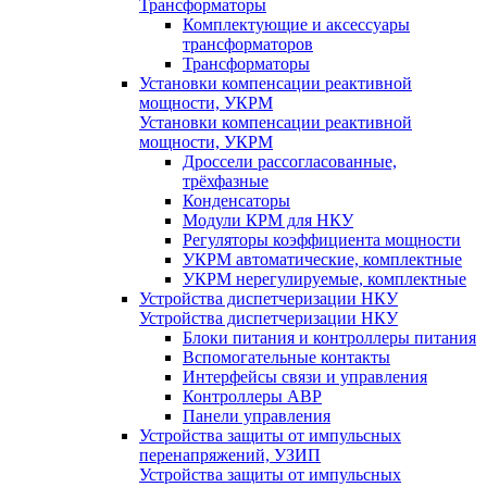
Трансформаторы
Комплектующие и аксессуары
трансформаторов
Трансформаторы
Установки компенсации реактивной
мощности, УКРМ
Установки компенсации реактивной
мощности, УКРМ
Дроссели рассогласованные,
трёхфазные
Конденсаторы
Модули КРМ для НКУ
Регуляторы коэффициента мощности
УКРМ автоматические, комплектные
УКРМ нерегулируемые, комплектные
Устройства диспетчеризации НКУ
Устройства диспетчеризации НКУ
Блоки питания и контроллеры питания
Вспомогательные контакты
Интерфейсы связи и управления
Контроллеры АВР
Панели управления
Устройства защиты от импульсных
перенапряжений, УЗИП
Устройства защиты от импульсных