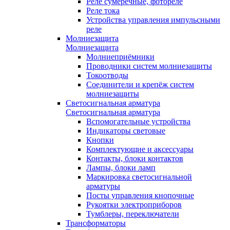
Реле сумеречные, фотореле
Реле тока
Устройства управления импульсными
реле
Молниезащита
Молниезащита
Молниеприёмники
Проводники систем молниезащиты
Токоотводы
Соединители и крепёж систем
молниезащиты
Светосигнальная арматура
Светосигнальная арматура
Вспомогательные устройства
Индикаторы световые
Кнопки
Комплектующие и аксессуары
Контакты, блоки контактов
Лампы, блоки ламп
Маркировка светосигнальной
арматуры
Посты управления кнопочные
Рукоятки электроприборов
Тумблеры, переключатели
Трансформаторы