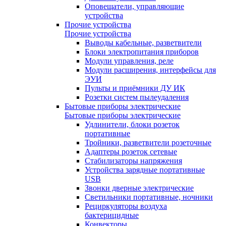
Оповещатели, управляющие
устройства
Прочие устройства
Прочие устройства
Выводы кабельные, разветвители
Блоки электропитания приборов
Модули управления, реле
Модули расширения, интерфейсы для
ЭУИ
Пульты и приёмники ДУ ИК
Розетки систем пылеудаления
Бытовые приборы электрические
Бытовые приборы электрические
Удлинители, блоки розеток
портативные
Тройники, разветвители розеточные
Адаптеры розеток сетевые
Стабилизаторы напряжения
Устройства зарядные портативные
USB
Звонки дверные электрические
Светильники портативные, ночники
Рециркуляторы воздуха
бактерицидные
Конвекторы