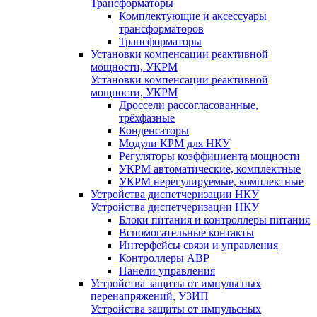
Трансформаторы
Комплектующие и аксессуары
трансформаторов
Трансформаторы
Установки компенсации реактивной
мощности, УКРМ
Установки компенсации реактивной
мощности, УКРМ
Дроссели рассогласованные,
трёхфазные
Конденсаторы
Модули КРМ для НКУ
Регуляторы коэффициента мощности
УКРМ автоматические, комплектные
УКРМ нерегулируемые, комплектные
Устройства диспетчеризации НКУ
Устройства диспетчеризации НКУ
Блоки питания и контроллеры питания
Вспомогательные контакты
Интерфейсы связи и управления
Контроллеры АВР
Панели управления
Устройства защиты от импульсных
перенапряжений, УЗИП
Устройства защиты от импульсных