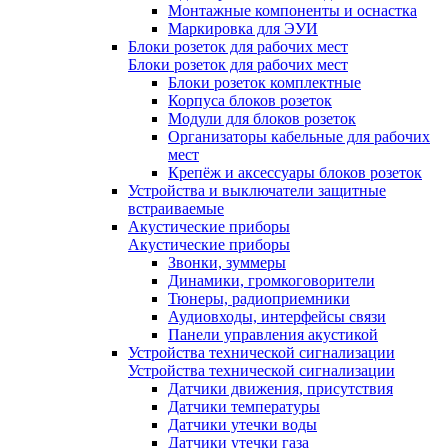
Монтажные компоненты и оснастка
Маркировка для ЭУИ
Блоки розеток для рабочих мест
Блоки розеток для рабочих мест
Блоки розеток комплектные
Корпуса блоков розеток
Модули для блоков розеток
Организаторы кабельные для рабочих
мест
Крепёж и аксессуары блоков розеток
Устройства и выключатели защитные
встраиваемые
Акустические приборы
Акустические приборы
Звонки, зуммеры
Динамики, громкоговорители
Тюнеры, радиоприемники
Аудиовходы, интерфейсы связи
Панели управления акустикой
Устройства технической сигнализации
Устройства технической сигнализации
Датчики движения, присутствия
Датчики температуры
Датчики утечки воды
Датчики утечки газа