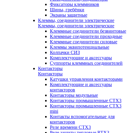
Фиксаторы клеммников
Шины, гребёнки
Экраны защитные
Клеммы, соединители электрические
Клеммы, соединители электрические
Клеммные соединители безвинтовые
Клеммные соединители проходные
Клеммные соединители силовые
Клеммы эквипотенциальные
Колпачки СИЗ
Комплектующие и аксессуары
Суппорты клеммных соединителей
Контакторы
Контакторы
Катушки управления контакторами
Комплектующие и аксессуары
контакторов
Контакторы модульные
Контакторы промышленные CTX3
Контакторы промышленные CTX3
mini
Контакты вспомогательные для
контакторов
Реле времени CTX3
Реле защиты тепловые RTX3