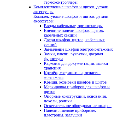
термоконтроллеры
Комплектующие шкафов и щитов, детали,
аксессуары
Комплектующие шкафов и щитов, детали,
аксессуары
Вводы кабельные, организаторы
Внешние панели шкафов, щитов,
кабельных секций
Двери шкафов, щитов, кабельных
секций
Заземление шкафов элетромонтажных
Замки, ключи, рукоятки, дверная
фурнитура
Карманы для документации, ящики
хранения
Крепёж, соединители, оснастка
монтажная
Крыши, козырьки шкафов и щитов
Маркировка приборов для шкафов и
щитов
Опорные конструкции, основания,
цоколи, ролики
Осветительное оборудование шкафов
Панели лицевые приборные,
пластроны, заглушки