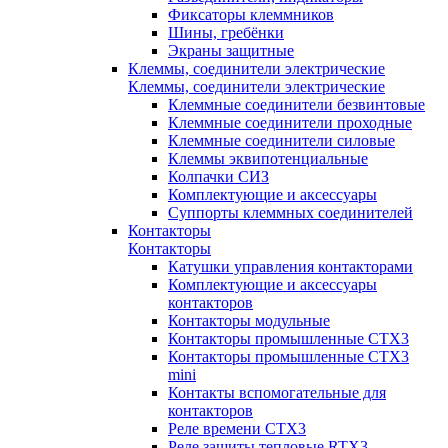
Фиксаторы клеммников
Шины, гребёнки
Экраны защитные
Клеммы, соединители электрические
Клеммы, соединители электрические
Клеммные соединители безвинтовые
Клеммные соединители проходные
Клеммные соединители силовые
Клеммы эквипотенциальные
Колпачки СИЗ
Комплектующие и аксессуары
Суппорты клеммных соединителей
Контакторы
Контакторы
Катушки управления контакторами
Комплектующие и аксессуары
контакторов
Контакторы модульные
Контакторы промышленные CTX3
Контакторы промышленные CTX3
mini
Контакты вспомогательные для
контакторов
Реле времени CTX3
Реле защиты тепловые RTX3