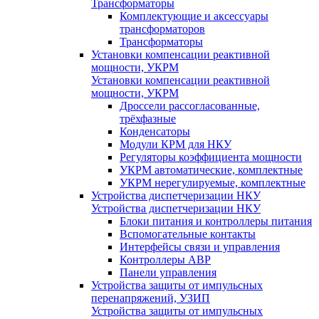
Трансформаторы
Комплектующие и аксессуары
трансформаторов
Трансформаторы
Установки компенсации реактивной
мощности, УКРМ
Установки компенсации реактивной
мощности, УКРМ
Дроссели рассогласованные,
трёхфазные
Конденсаторы
Модули КРМ для НКУ
Регуляторы коэффициента мощности
УКРМ автоматические, комплектные
УКРМ нерегулируемые, комплектные
Устройства диспетчеризации НКУ
Устройства диспетчеризации НКУ
Блоки питания и контроллеры питания
Вспомогательные контакты
Интерфейсы связи и управления
Контроллеры АВР
Панели управления
Устройства защиты от импульсных
перенапряжений, УЗИП
Устройства защиты от импульсных