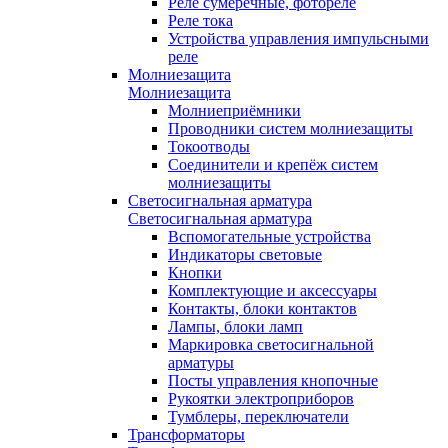
Реле сумеречные, фотореле
Реле тока
Устройства управления импульсными
реле
Молниезащита
Молниезащита
Молниеприёмники
Проводники систем молниезащиты
Токоотводы
Соединители и крепёж систем
молниезащиты
Светосигнальная арматура
Светосигнальная арматура
Вспомогательные устройства
Индикаторы световые
Кнопки
Комплектующие и аксессуары
Контакты, блоки контактов
Лампы, блоки ламп
Маркировка светосигнальной
арматуры
Посты управления кнопочные
Рукоятки электроприборов
Тумблеры, переключатели
Трансформаторы