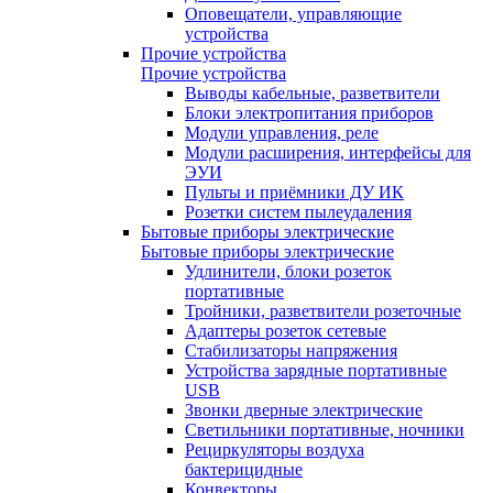
Оповещатели, управляющие
устройства
Прочие устройства
Прочие устройства
Выводы кабельные, разветвители
Блоки электропитания приборов
Модули управления, реле
Модули расширения, интерфейсы для
ЭУИ
Пульты и приёмники ДУ ИК
Розетки систем пылеудаления
Бытовые приборы электрические
Бытовые приборы электрические
Удлинители, блоки розеток
портативные
Тройники, разветвители розеточные
Адаптеры розеток сетевые
Стабилизаторы напряжения
Устройства зарядные портативные
USB
Звонки дверные электрические
Светильники портативные, ночники
Рециркуляторы воздуха
бактерицидные
Конвекторы