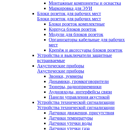
Монтажные компоненты и оснастка
Маркировка для ЭУИ
Блоки розеток для рабочих мест
Блоки розеток для рабочих мест
Блоки розеток комплектные
Корпуса блоков розеток
Модули для блоков розеток
Организаторы кабельные для рабочих
мест
Крепёж и аксессуары блоков розеток
Устройства и выключатели защитные
встраиваемые
Акустические приборы
Акустические приборы
Звонки, зуммеры
Динамики, громкоговорители
Тюнеры, радиоприемники
Аудиовходы, интерфейсы связи
Панели управления акустикой
Устройства технической сигнализации
Устройства технической сигнализации
Датчики движения, присутствия
Датчики температуры
Датчики утечки воды
Датчики утечки газа