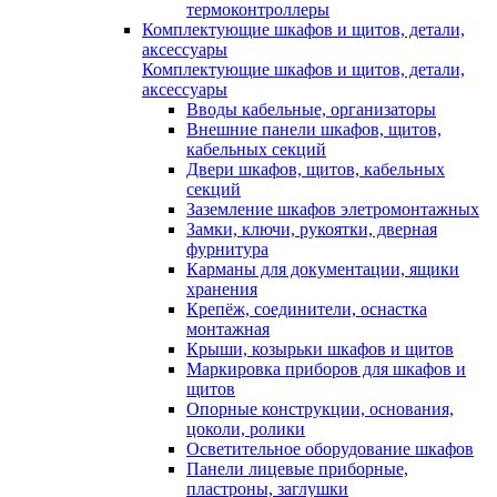
термоконтроллеры
Комплектующие шкафов и щитов, детали,
аксессуары
Комплектующие шкафов и щитов, детали,
аксессуары
Вводы кабельные, организаторы
Внешние панели шкафов, щитов,
кабельных секций
Двери шкафов, щитов, кабельных
секций
Заземление шкафов элетромонтажных
Замки, ключи, рукоятки, дверная
фурнитура
Карманы для документации, ящики
хранения
Крепёж, соединители, оснастка
монтажная
Крыши, козырьки шкафов и щитов
Маркировка приборов для шкафов и
щитов
Опорные конструкции, основания,
цоколи, ролики
Осветительное оборудование шкафов
Панели лицевые приборные,
пластроны, заглушки