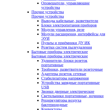
Оповещатели, управляющие
устройства
Прочие устройства
Прочие устройства
Выводы кабельные, разветвители
Блоки электропитания приборов
Модули управления, реле
Модули расширения, интерфейсы для
ЭУИ
Пульты и приёмники ДУ ИК
Розетки систем пылеудаления
Бытовые приборы электрические
Бытовые приборы электрические
Удлинители, блоки розеток
портативные
Тройники, разветвители розеточные
Адаптеры розеток сетевые
Стабилизаторы напряжения
Устройства зарядные портативные
USB
Звонки дверные электрические
Светильники портативные, ночники
Рециркуляторы воздуха
бактерицидные
Конвекторы