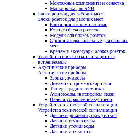
Монтажные компоненты и оснастка
Маркировка для ЭУИ
Блоки розеток для рабочих мест
Блоки розеток для рабочих мест
Блоки розеток комплектные
Корпуса блоков розеток
Модули для блоков розеток
Организаторы кабельные для рабочих
мест
Крепёж и аксессуары блоков розеток
Устройства и выключатели защитные
встраиваемые
Акустические приборы
Акустические приборы
Звонки, зуммеры
Динамики, громкоговорители
Тюнеры, радиоприемники
Аудиовходы, интерфейсы связи
Панели управления акустикой
Устройства технической сигнализации
Устройства технической сигнализации
Датчики движения, присутствия
Датчики температуры
Датчики утечки воды
Датчики утечки газа