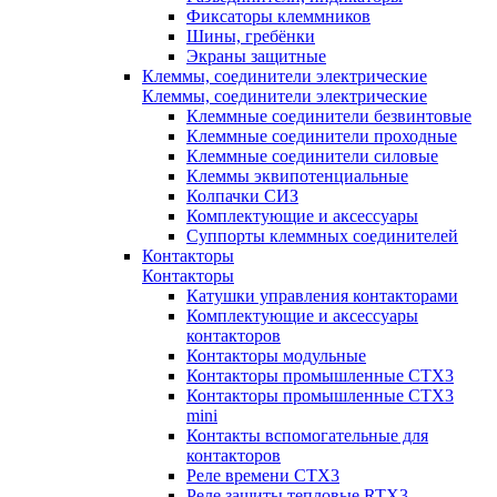
Фиксаторы клеммников
Шины, гребёнки
Экраны защитные
Клеммы, соединители электрические
Клеммы, соединители электрические
Клеммные соединители безвинтовые
Клеммные соединители проходные
Клеммные соединители силовые
Клеммы эквипотенциальные
Колпачки СИЗ
Комплектующие и аксессуары
Суппорты клеммных соединителей
Контакторы
Контакторы
Катушки управления контакторами
Комплектующие и аксессуары
контакторов
Контакторы модульные
Контакторы промышленные CTX3
Контакторы промышленные CTX3
mini
Контакты вспомогательные для
контакторов
Реле времени CTX3
Реле защиты тепловые RTX3