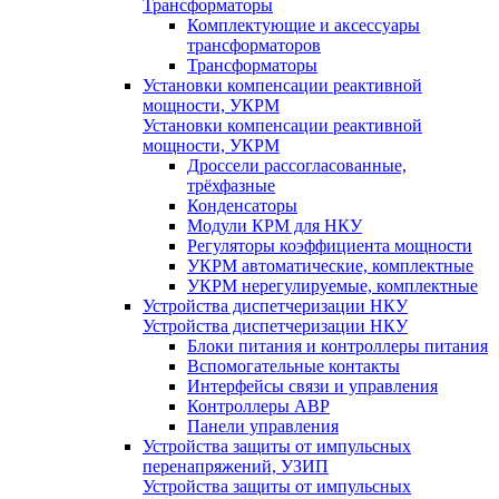
Трансформаторы
Комплектующие и аксессуары
трансформаторов
Трансформаторы
Установки компенсации реактивной
мощности, УКРМ
Установки компенсации реактивной
мощности, УКРМ
Дроссели рассогласованные,
трёхфазные
Конденсаторы
Модули КРМ для НКУ
Регуляторы коэффициента мощности
УКРМ автоматические, комплектные
УКРМ нерегулируемые, комплектные
Устройства диспетчеризации НКУ
Устройства диспетчеризации НКУ
Блоки питания и контроллеры питания
Вспомогательные контакты
Интерфейсы связи и управления
Контроллеры АВР
Панели управления
Устройства защиты от импульсных
перенапряжений, УЗИП
Устройства защиты от импульсных