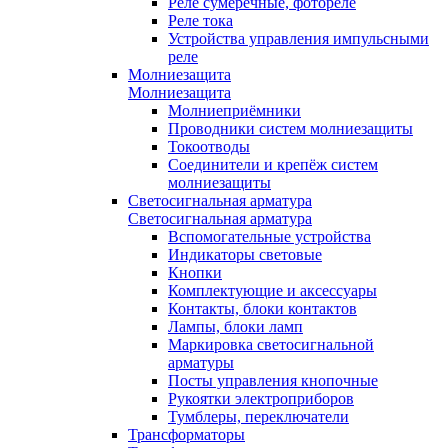
Реле сумеречные, фотореле
Реле тока
Устройства управления импульсными
реле
Молниезащита
Молниезащита
Молниеприёмники
Проводники систем молниезащиты
Токоотводы
Соединители и крепёж систем
молниезащиты
Светосигнальная арматура
Светосигнальная арматура
Вспомогательные устройства
Индикаторы световые
Кнопки
Комплектующие и аксессуары
Контакты, блоки контактов
Лампы, блоки ламп
Маркировка светосигнальной
арматуры
Посты управления кнопочные
Рукоятки электроприборов
Тумблеры, переключатели
Трансформаторы