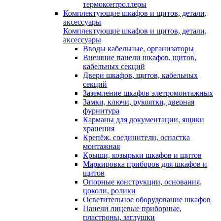
термоконтроллеры
Комплектующие шкафов и щитов, детали,
аксессуары
Комплектующие шкафов и щитов, детали,
аксессуары
Вводы кабельные, организаторы
Внешние панели шкафов, щитов,
кабельных секций
Двери шкафов, щитов, кабельных
секций
Заземление шкафов элетромонтажных
Замки, ключи, рукоятки, дверная
фурнитура
Карманы для документации, ящики
хранения
Крепёж, соединители, оснастка
монтажная
Крыши, козырьки шкафов и щитов
Маркировка приборов для шкафов и
щитов
Опорные конструкции, основания,
цоколи, ролики
Осветительное оборудование шкафов
Панели лицевые приборные,
пластроны, заглушки