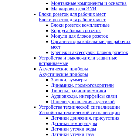
Монтажные компоненты и оснастка
Маркировка для ЭУИ
Блоки розеток для рабочих мест
Блоки розеток для рабочих мест
Блоки розеток комплектные
Корпуса блоков розеток
Модули для блоков розеток
Организаторы кабельные для рабочих
мест
Крепёж и аксессуары блоков розеток
Устройства и выключатели защитные
встраиваемые
Акустические приборы
Акустические приборы
Звонки, зуммеры
Динамики, громкоговорители
Тюнеры, радиоприемники
Аудиовходы, интерфейсы связи
Панели управления акустикой
Устройства технической сигнализации
Устройства технической сигнализации
Датчики движения, присутствия
Датчики температуры
Датчики утечки воды
Датчики утечки газа