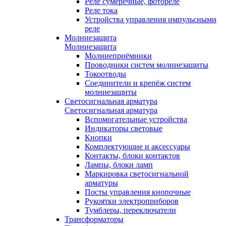
Реле сумеречные, фотореле
Реле тока
Устройства управления импульсными
реле
Молниезащита
Молниезащита
Молниеприёмники
Проводники систем молниезащиты
Токоотводы
Соединители и крепёж систем
молниезащиты
Светосигнальная арматура
Светосигнальная арматура
Вспомогательные устройства
Индикаторы световые
Кнопки
Комплектующие и аксессуары
Контакты, блоки контактов
Лампы, блоки ламп
Маркировка светосигнальной
арматуры
Посты управления кнопочные
Рукоятки электроприборов
Тумблеры, переключатели
Трансформаторы