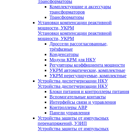
Трансформаторы
Комплектующие и аксессуары
трансформаторов
Трансформаторы
Установки компенсации реактивной
мощности, УКРМ
Установки компенсации реактивной
мощности, УКРМ
Дроссели рассогласованные,
трёхфазные
Конденсаторы
Модули КРМ для НКУ
Регуляторы коэффициента мощности
УКРМ автоматические, комплектные
УКРМ нерегулируемые, комплектные
Устройства диспетчеризации НКУ
Устройства диспетчеризации НКУ
Блоки питания и контроллеры питания
Вспомогательные контакты
Интерфейсы связи и управления
Контроллеры АВР
Панели управления
Устройства защиты от импульсных
перенапряжений, УЗИП
Устройства защиты от импульсных