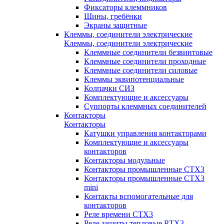
Фиксаторы клеммников
Шины, гребёнки
Экраны защитные
Клеммы, соединители электрические
Клеммы, соединители электрические
Клеммные соединители безвинтовые
Клеммные соединители проходные
Клеммные соединители силовые
Клеммы эквипотенциальные
Колпачки СИЗ
Комплектующие и аксессуары
Суппорты клеммных соединителей
Контакторы
Контакторы
Катушки управления контакторами
Комплектующие и аксессуары
контакторов
Контакторы модульные
Контакторы промышленные CTX3
Контакторы промышленные CTX3
mini
Контакты вспомогательные для
контакторов
Реле времени CTX3
Реле защиты тепловые RTX3