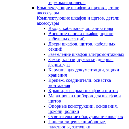
термоконтроллеры
Комплектующие шкафов и щитов, детали,
аксессуары
Комплектующие шкафов и щитов, детали,
аксессуары
Вводы кабельные, организаторы
Внешние панели шкафов, щитов,
кабельных секций
Двери шкафов, щитов, кабельных
секций
Заземление шкафов элетромонтажных
Замки, ключи, рукоятки, дверная
фурнитура
Карманы для документации, ящики
хранения
Крепёж, соединители, оснастка
монтажная
Крыши, козырьки шкафов и щитов
Маркировка приборов для шкафов и
щитов
Опорные конструкции, основания,
цоколи, ролики
Осветительное оборудование шкафов
Панели лицевые приборные,
пластроны, заглушки