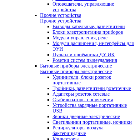
Оповещатели, управляющие
устройства
Прочие устройства
Прочие устройства
Выводы кабельные, разветвители
Блоки электропитания приборов
Модули управления, реле
Модули расширения, интерфейсы для
ЭУИ
Пульты и приёмники ДУ ИК
Розетки систем пылеудаления
Бытовые приборы электрические
Бытовые приборы электрические
Удлинители, блоки розеток
портативные
Тройники, разветвители розеточные
Адаптеры розеток сетевые
Стабилизаторы напряжения
Устройства зарядные портативные
USB
Звонки дверные электрические
Светильники портативные, ночники
Рециркуляторы воздуха
бактерицидные
Конвекторы