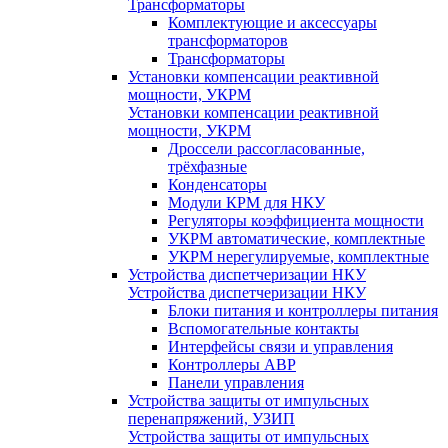
Трансформаторы
Комплектующие и аксессуары
трансформаторов
Трансформаторы
Установки компенсации реактивной
мощности, УКРМ
Установки компенсации реактивной
мощности, УКРМ
Дроссели рассогласованные,
трёхфазные
Конденсаторы
Модули КРМ для НКУ
Регуляторы коэффициента мощности
УКРМ автоматические, комплектные
УКРМ нерегулируемые, комплектные
Устройства диспетчеризации НКУ
Устройства диспетчеризации НКУ
Блоки питания и контроллеры питания
Вспомогательные контакты
Интерфейсы связи и управления
Контроллеры АВР
Панели управления
Устройства защиты от импульсных
перенапряжений, УЗИП
Устройства защиты от импульсных