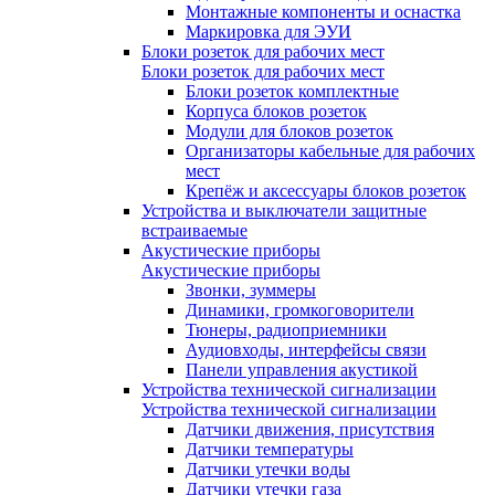
Монтажные компоненты и оснастка
Маркировка для ЭУИ
Блоки розеток для рабочих мест
Блоки розеток для рабочих мест
Блоки розеток комплектные
Корпуса блоков розеток
Модули для блоков розеток
Организаторы кабельные для рабочих
мест
Крепёж и аксессуары блоков розеток
Устройства и выключатели защитные
встраиваемые
Акустические приборы
Акустические приборы
Звонки, зуммеры
Динамики, громкоговорители
Тюнеры, радиоприемники
Аудиовходы, интерфейсы связи
Панели управления акустикой
Устройства технической сигнализации
Устройства технической сигнализации
Датчики движения, присутствия
Датчики температуры
Датчики утечки воды
Датчики утечки газа