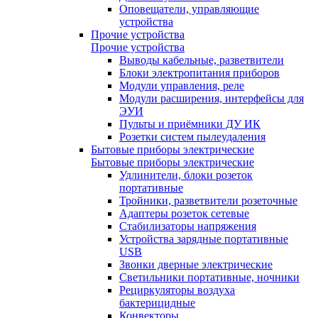
Оповещатели, управляющие
устройства
Прочие устройства
Прочие устройства
Выводы кабельные, разветвители
Блоки электропитания приборов
Модули управления, реле
Модули расширения, интерфейсы для
ЭУИ
Пульты и приёмники ДУ ИК
Розетки систем пылеудаления
Бытовые приборы электрические
Бытовые приборы электрические
Удлинители, блоки розеток
портативные
Тройники, разветвители розеточные
Адаптеры розеток сетевые
Стабилизаторы напряжения
Устройства зарядные портативные
USB
Звонки дверные электрические
Светильники портативные, ночники
Рециркуляторы воздуха
бактерицидные
Конвекторы