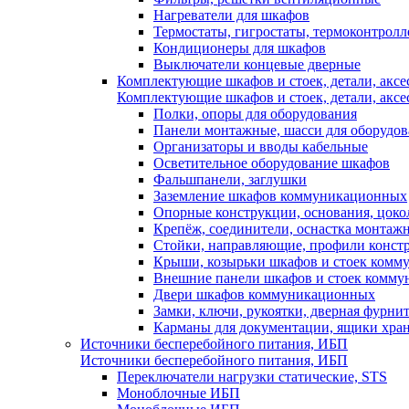
Нагреватели для шкафов
Термостаты, гигростаты, термоконтрол
Кондиционеры для шкафов
Выключатели концевые дверные
Комплектующие шкафов и стоек, детали, аксе
Комплектующие шкафов и стоек, детали, аксе
Полки, опоры для оборудования
Панели монтажные, шасси для оборудов
Организаторы и вводы кабельные
Осветительное оборудование шкафов
Фальшпанели, заглушки
Заземление шкафов коммуникационных
Опорные конструкции, основания, цоко
Крепёж, соединители, оснастка монтаж
Стойки, направляющие, профили конст
Крыши, козырьки шкафов и стоек ком
Внешние панели шкафов и стоек комм
Двери шкафов коммуникационных
Замки, ключи, рукоятки, дверная фурни
Карманы для документации, ящики хра
Источники бесперебойного питания, ИБП
Источники бесперебойного питания, ИБП
Переключатели нагрузки статические, STS
Моноблочные ИБП