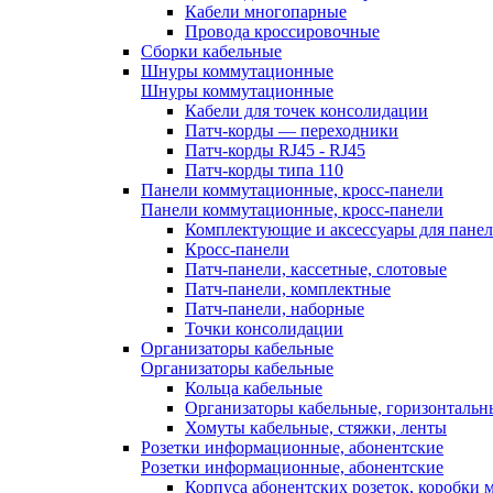
Кабели многопарные
Провода кроссировочные
Сборки кабельные
Шнуры коммутационные
Шнуры коммутационные
Кабели для точек консолидации
Патч-корды — переходники
Патч-корды RJ45 - RJ45
Патч-корды типа 110
Панели коммутационные, кросс-панели
Панели коммутационные, кросс-панели
Комплектующие и аксессуары для пане
Кросс-панели
Патч-панели, кассетные, слотовые
Патч-панели, комплектные
Патч-панели, наборные
Точки консолидации
Организаторы кабельные
Организаторы кабельные
Кольца кабельные
Организаторы кабельные, горизонтальн
Хомуты кабельные, стяжки, ленты
Розетки информационные, абонентские
Розетки информационные, абонентские
Корпуса абонентских розеток, коробки