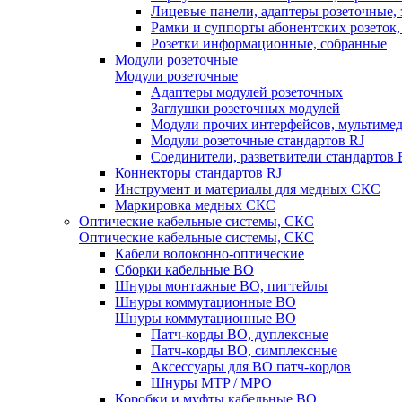
Лицевые панели, адаптеры розеточные,
Рамки и суппорты абонентских розеток
Розетки информационные, собранные
Модули розеточные
Модули розеточные
Адаптеры модулей розеточных
Заглушки розеточных модулей
Модули прочих интерфейсов, мультиме
Модули розеточные стандартов RJ
Соединители, разветвители стандартов 
Коннекторы стандартов RJ
Инструмент и материалы для медных СКС
Маркировка медных СКС
Оптические кабельные системы, СКС
Оптические кабельные системы, СКС
Кабели волоконно-оптические
Сборки кабельные ВО
Шнуры монтажные ВО, пигтейлы
Шнуры коммутационные ВО
Шнуры коммутационные ВО
Патч-корды ВО, дуплексные
Патч-корды ВО, симплексные
Аксессуары для ВО патч-кордов
Шнуры MTP / MPO
Коробки и муфты кабельные ВО