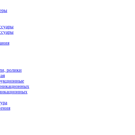
леры
ссуары
ссуары
ания
ли, ролики
ная
рукционные
муникационных
уникационных
тура
нения