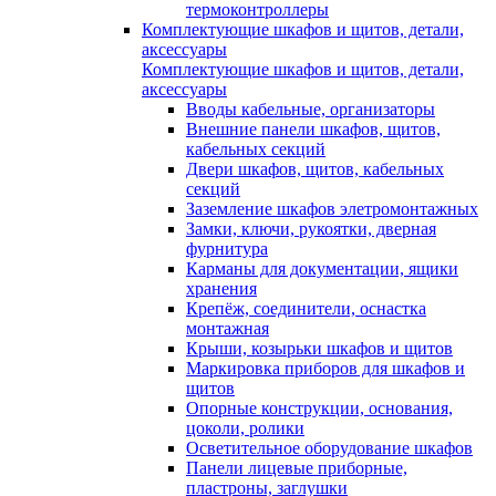
термоконтроллеры
Комплектующие шкафов и щитов, детали,
аксессуары
Комплектующие шкафов и щитов, детали,
аксессуары
Вводы кабельные, организаторы
Внешние панели шкафов, щитов,
кабельных секций
Двери шкафов, щитов, кабельных
секций
Заземление шкафов элетромонтажных
Замки, ключи, рукоятки, дверная
фурнитура
Карманы для документации, ящики
хранения
Крепёж, соединители, оснастка
монтажная
Крыши, козырьки шкафов и щитов
Маркировка приборов для шкафов и
щитов
Опорные конструкции, основания,
цоколи, ролики
Осветительное оборудование шкафов
Панели лицевые приборные,
пластроны, заглушки