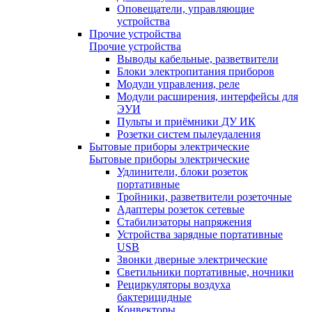
Оповещатели, управляющие
устройства
Прочие устройства
Прочие устройства
Выводы кабельные, разветвители
Блоки электропитания приборов
Модули управления, реле
Модули расширения, интерфейсы для
ЭУИ
Пульты и приёмники ДУ ИК
Розетки систем пылеудаления
Бытовые приборы электрические
Бытовые приборы электрические
Удлинители, блоки розеток
портативные
Тройники, разветвители розеточные
Адаптеры розеток сетевые
Стабилизаторы напряжения
Устройства зарядные портативные
USB
Звонки дверные электрические
Светильники портативные, ночники
Рециркуляторы воздуха
бактерицидные
Конвекторы