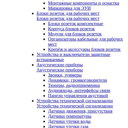
Монтажные компоненты и оснастка
Маркировка для ЭУИ
Блоки розеток для рабочих мест
Блоки розеток для рабочих мест
Блоки розеток комплектные
Корпуса блоков розеток
Модули для блоков розеток
Организаторы кабельные для рабочих
мест
Крепёж и аксессуары блоков розеток
Устройства и выключатели защитные
встраиваемые
Акустические приборы
Акустические приборы
Звонки, зуммеры
Динамики, громкоговорители
Тюнеры, радиоприемники
Аудиовходы, интерфейсы связи
Панели управления акустикой
Устройства технической сигнализации
Устройства технической сигнализации
Датчики движения, присутствия
Датчики температуры
Датчики утечки воды
Датчики утечки газа