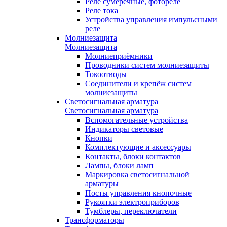
Реле сумеречные, фотореле
Реле тока
Устройства управления импульсными
реле
Молниезащита
Молниезащита
Молниеприёмники
Проводники систем молниезащиты
Токоотводы
Соединители и крепёж систем
молниезащиты
Светосигнальная арматура
Светосигнальная арматура
Вспомогательные устройства
Индикаторы световые
Кнопки
Комплектующие и аксессуары
Контакты, блоки контактов
Лампы, блоки ламп
Маркировка светосигнальной
арматуры
Посты управления кнопочные
Рукоятки электроприборов
Тумблеры, переключатели
Трансформаторы