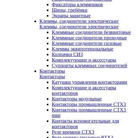
Фиксаторы клеммников
Шины, гребёнки
Экраны защитные
Клеммы, соединители электрические
Клеммы, соединители электрические
Клеммные соединители безвинтовые
Клеммные соединители проходные
Клеммные соединители силовые
Клеммы эквипотенциальные
Колпачки СИЗ
Комплектующие и аксессуары
Суппорты клеммных соединителей
Контакторы
Контакторы
Катушки управления контакторами
Комплектующие и аксессуары
контакторов
Контакторы модульные
Контакторы промышленные CTX3
Контакторы промышленные CTX3
mini
Контакты вспомогательные для
контакторов
Реле времени CTX3
Реле защиты тепловые RTX3