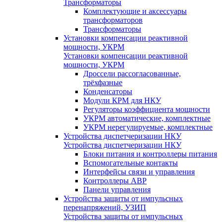
Трансформаторы
Комплектующие и аксессуары
трансформаторов
Трансформаторы
Установки компенсации реактивной
мощности, УКРМ
Установки компенсации реактивной
мощности, УКРМ
Дроссели рассогласованные,
трёхфазные
Конденсаторы
Модули КРМ для НКУ
Регуляторы коэффициента мощности
УКРМ автоматические, комплектные
УКРМ нерегулируемые, комплектные
Устройства диспетчеризации НКУ
Устройства диспетчеризации НКУ
Блоки питания и контроллеры питания
Вспомогательные контакты
Интерфейсы связи и управления
Контроллеры АВР
Панели управления
Устройства защиты от импульсных
перенапряжений, УЗИП
Устройства защиты от импульсных