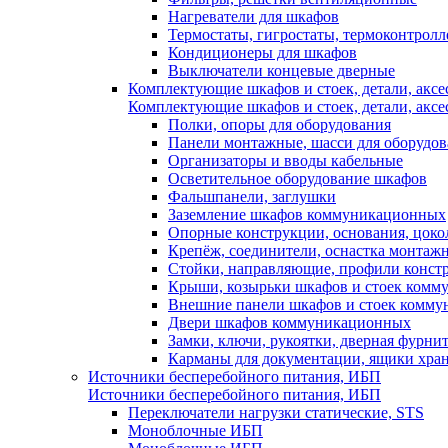
Нагреватели для шкафов
Термостаты, гигростаты, термоконтрол
Кондиционеры для шкафов
Выключатели концевые дверные
Комплектующие шкафов и стоек, детали, аксе
Комплектующие шкафов и стоек, детали, аксе
Полки, опоры для оборудования
Панели монтажные, шасси для оборудов
Организаторы и вводы кабельные
Осветительное оборудование шкафов
Фальшпанели, заглушки
Заземление шкафов коммуникационных
Опорные конструкции, основания, цоко
Крепёж, соединители, оснастка монтаж
Стойки, направляющие, профили конст
Крыши, козырьки шкафов и стоек ком
Внешние панели шкафов и стоек комм
Двери шкафов коммуникационных
Замки, ключи, рукоятки, дверная фурни
Карманы для документации, ящики хра
Источники бесперебойного питания, ИБП
Источники бесперебойного питания, ИБП
Переключатели нагрузки статические, STS
Моноблочные ИБП