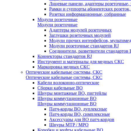
Лицевые панели, адаптеры розеточные,
Рамки и суппорты абонентских розеток
Розетки информационные, собранные
Модули розеточные
Модули розеточные
Адаптеры модулей розеточных
Заглушки розеточных модулей
Модули прочих интерфейсов, мультиме
Модули розеточные стандартов RJ
Соединители, разветвители стандартов 
Коннекторы стандартов RJ
Инструмент и материалы для медных СКС
Маркировка медных СКС
Оптические кабельные системы, СКС
Оптические кабельные системы, СКС
Кабели волоконно-оптические
Сборки кабельные ВО
Шнуры монтажные ВО, пигтейлы
Шнуры коммутационные ВО
Шнуры коммутационные ВО
Патч-корды ВО, дуплексные
Патч-корды ВО, симплексные
Аксессуары для ВО патч-кордов
Шнуры MTP / MPO
Коробки и муфты кабельные ВО