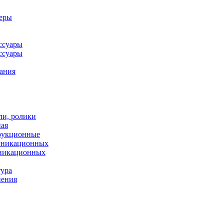
леры
ссуары
ссуары
ания
ли, ролики
ная
рукционные
муникационных
уникационных
тура
нения