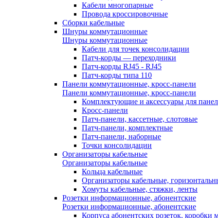
Кабели многопарные
Провода кроссировочные
Сборки кабельные
Шнуры коммутационные
Шнуры коммутационные
Кабели для точек консолидации
Патч-корды — переходники
Патч-корды RJ45 - RJ45
Патч-корды типа 110
Панели коммутационные, кросс-панели
Панели коммутационные, кросс-панели
Комплектующие и аксессуары для пане
Кросс-панели
Патч-панели, кассетные, слотовые
Патч-панели, комплектные
Патч-панели, наборные
Точки консолидации
Организаторы кабельные
Организаторы кабельные
Кольца кабельные
Организаторы кабельные, горизонтальн
Хомуты кабельные, стяжки, ленты
Розетки информационные, абонентские
Розетки информационные, абонентские
Корпуса абонентских розеток, коробки