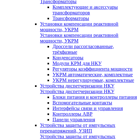
Трансформаторы
Комплектующие и аксессуары
трансформаторов
Трансформаторы
Установки компенсации реактивной
мощности, УКРМ
Установки компенсации реактивной
мощности, УКРМ
Дроссели рассогласованные,
трёхфазные
Конденсаторы
Модули КРМ для НКУ
Регуляторы коэффициента мощности
УКРМ автоматические, комплектные
УКРМ нерегулируемые, комплектные
Устройства диспетчеризации НКУ
Устройства диспетчеризации НКУ
Блоки питания и контроллеры питания
Вспомогательные контакты
Интерфейсы связи и управления
Контроллеры АВР
Панели управления
Устройства защиты от импульсных
перенапряжений, УЗИП
Устройства защиты от импульсных