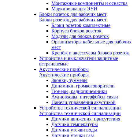
Монтажные компоненты и оснастка
Маркировка для ЭУИ
Блоки розеток для рабочих мест
Блоки розеток для рабочих мест
Блоки розеток комплектные
Корпуса блоков розеток
Модули для блоков розеток
Организаторы кабельные для рабочих
мест
Крепёж и аксессуары блоков розеток
Устройства и выключатели защитные
встраиваемые
Акустические приборы
Акустические приборы
Звонки, зуммеры
Динамики, громкоговорители
Тюнеры, радиоприемники
Аудиовходы, интерфейсы связи
Панели управления акустикой
Устройства технической сигнализации
Устройства технической сигнализации
Датчики движения, присутствия
Датчики температуры
Датчики утечки воды
Датчики утечки газа