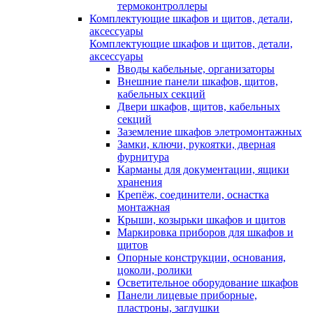
термоконтроллеры
Комплектующие шкафов и щитов, детали,
аксессуары
Комплектующие шкафов и щитов, детали,
аксессуары
Вводы кабельные, организаторы
Внешние панели шкафов, щитов,
кабельных секций
Двери шкафов, щитов, кабельных
секций
Заземление шкафов элетромонтажных
Замки, ключи, рукоятки, дверная
фурнитура
Карманы для документации, ящики
хранения
Крепёж, соединители, оснастка
монтажная
Крыши, козырьки шкафов и щитов
Маркировка приборов для шкафов и
щитов
Опорные конструкции, основания,
цоколи, ролики
Осветительное оборудование шкафов
Панели лицевые приборные,
пластроны, заглушки