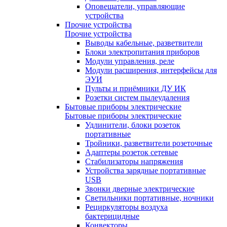
Оповещатели, управляющие
устройства
Прочие устройства
Прочие устройства
Выводы кабельные, разветвители
Блоки электропитания приборов
Модули управления, реле
Модули расширения, интерфейсы для
ЭУИ
Пульты и приёмники ДУ ИК
Розетки систем пылеудаления
Бытовые приборы электрические
Бытовые приборы электрические
Удлинители, блоки розеток
портативные
Тройники, разветвители розеточные
Адаптеры розеток сетевые
Стабилизаторы напряжения
Устройства зарядные портативные
USB
Звонки дверные электрические
Светильники портативные, ночники
Рециркуляторы воздуха
бактерицидные
Конвекторы