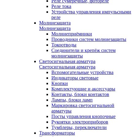
Реле сумеречные, фотореле
Реле тока
Устройства управления импульсными
реле
Молниезащита
Молниезащита
Молниеприёмники
Проводники систем молниезащиты
Токоотводы
Соединители и крепёж систем
молниезащиты
Светосигнальная арматура
Светосигнальная арматура
Вспомогательные устройства
Индикаторы световые
Кнопки
Комплектующие и аксессуары
Контакты, блоки контактов
Лампы, блоки ламп
Маркировка светосигнальной
арматуры
Посты управления кнопочные
Рукоятки электроприборов
Тумблеры, переключатели
Трансформаторы