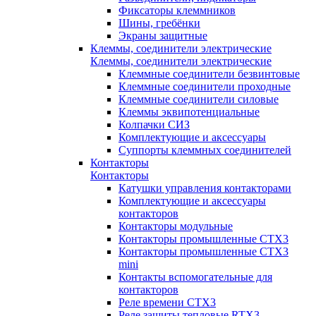
Фиксаторы клеммников
Шины, гребёнки
Экраны защитные
Клеммы, соединители электрические
Клеммы, соединители электрические
Клеммные соединители безвинтовые
Клеммные соединители проходные
Клеммные соединители силовые
Клеммы эквипотенциальные
Колпачки СИЗ
Комплектующие и аксессуары
Суппорты клеммных соединителей
Контакторы
Контакторы
Катушки управления контакторами
Комплектующие и аксессуары
контакторов
Контакторы модульные
Контакторы промышленные CTX3
Контакторы промышленные CTX3
mini
Контакты вспомогательные для
контакторов
Реле времени CTX3
Реле защиты тепловые RTX3