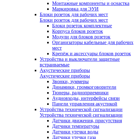
Монтажные компоненты и оснастка
Маркировка для ЭУИ
Блоки розеток для рабочих мест
Блоки розеток для рабочих мест
Блоки розеток комплектные
Корпуса блоков розеток
Модули для блоков розеток
Организаторы кабельные для рабочих
мест
Крепёж и аксессуары блоков розеток
Устройства и выключатели защитные
встраиваемые
Акустические приборы
Акустические приборы
Звонки, зуммеры
Динамики, громкоговорители
Тюнеры, радиоприемники
Аудиовходы, интерфейсы связи
Панели управления акустикой
Устройства технической сигнализации
Устройства технической сигнализации
Датчики движения, присутствия
Датчики температуры
Датчики утечки воды
Датчики утечки газа