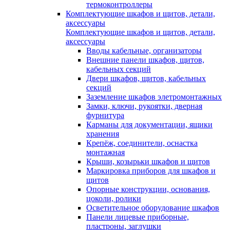
термоконтроллеры
Комплектующие шкафов и щитов, детали,
аксессуары
Комплектующие шкафов и щитов, детали,
аксессуары
Вводы кабельные, организаторы
Внешние панели шкафов, щитов,
кабельных секций
Двери шкафов, щитов, кабельных
секций
Заземление шкафов элетромонтажных
Замки, ключи, рукоятки, дверная
фурнитура
Карманы для документации, ящики
хранения
Крепёж, соединители, оснастка
монтажная
Крыши, козырьки шкафов и щитов
Маркировка приборов для шкафов и
щитов
Опорные конструкции, основания,
цоколи, ролики
Осветительное оборудование шкафов
Панели лицевые приборные,
пластроны, заглушки