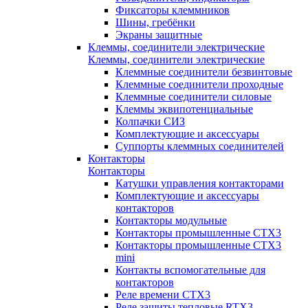
Фиксаторы клеммников
Шины, гребёнки
Экраны защитные
Клеммы, соединители электрические
Клеммы, соединители электрические
Клеммные соединители безвинтовые
Клеммные соединители проходные
Клеммные соединители силовые
Клеммы эквипотенциальные
Колпачки СИЗ
Комплектующие и аксессуары
Суппорты клеммных соединителей
Контакторы
Контакторы
Катушки управления контакторами
Комплектующие и аксессуары
контакторов
Контакторы модульные
Контакторы промышленные CTX3
Контакторы промышленные CTX3
mini
Контакты вспомогательные для
контакторов
Реле времени CTX3
Реле защиты тепловые RTX3