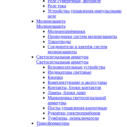
Реле сумеречные, фотореле
Реле тока
Устройства управления импульсными
реле
Молниезащита
Молниезащита
Молниеприёмники
Проводники систем молниезащиты
Токоотводы
Соединители и крепёж систем
молниезащиты
Светосигнальная арматура
Светосигнальная арматура
Вспомогательные устройства
Индикаторы световые
Кнопки
Комплектующие и аксессуары
Контакты, блоки контактов
Лампы, блоки ламп
Маркировка светосигнальной
арматуры
Посты управления кнопочные
Рукоятки электроприборов
Тумблеры, переключатели
Трансформаторы