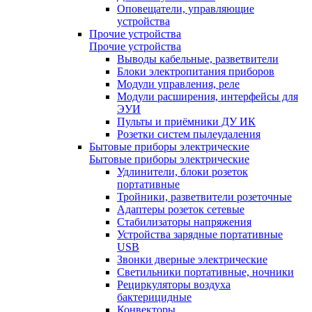
Оповещатели, управляющие
устройства
Прочие устройства
Прочие устройства
Выводы кабельные, разветвители
Блоки электропитания приборов
Модули управления, реле
Модули расширения, интерфейсы для
ЭУИ
Пульты и приёмники ДУ ИК
Розетки систем пылеудаления
Бытовые приборы электрические
Бытовые приборы электрические
Удлинители, блоки розеток
портативные
Тройники, разветвители розеточные
Адаптеры розеток сетевые
Стабилизаторы напряжения
Устройства зарядные портативные
USB
Звонки дверные электрические
Светильники портативные, ночники
Рециркуляторы воздуха
бактерицидные
Конвекторы