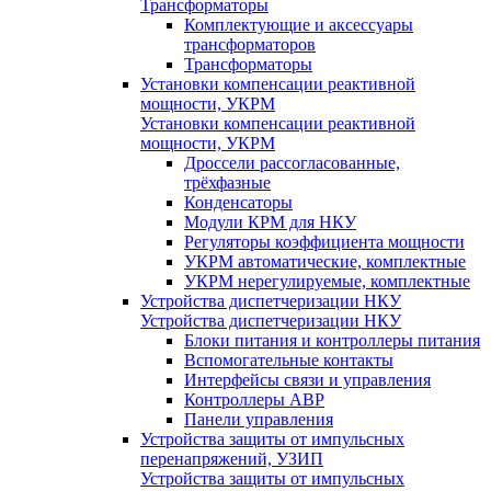
Трансформаторы
Комплектующие и аксессуары
трансформаторов
Трансформаторы
Установки компенсации реактивной
мощности, УКРМ
Установки компенсации реактивной
мощности, УКРМ
Дроссели рассогласованные,
трёхфазные
Конденсаторы
Модули КРМ для НКУ
Регуляторы коэффициента мощности
УКРМ автоматические, комплектные
УКРМ нерегулируемые, комплектные
Устройства диспетчеризации НКУ
Устройства диспетчеризации НКУ
Блоки питания и контроллеры питания
Вспомогательные контакты
Интерфейсы связи и управления
Контроллеры АВР
Панели управления
Устройства защиты от импульсных
перенапряжений, УЗИП
Устройства защиты от импульсных