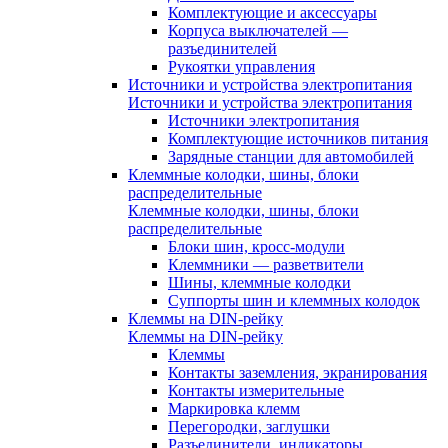
Комплектующие и аксессуары
Корпуса выключателей —
разъединителей
Рукоятки управления
Источники и устройства электропитания
Источники и устройства электропитания
Источники электропитания
Комплектующие источников питания
Зарядные станции для автомобилей
Клеммные колодки, шины, блоки
распределительные
Клеммные колодки, шины, блоки
распределительные
Блоки шин, кросс-модули
Клеммники — разветвители
Шины, клеммные колодки
Суппорты шин и клеммных колодок
Клеммы на DIN-рейку
Клеммы на DIN-рейку
Клеммы
Контакты заземления, экранирования
Контакты измерительные
Маркировка клемм
Перегородки, заглушки
Разъединители, индикаторы