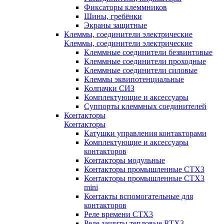
Фиксаторы клеммников
Шины, гребёнки
Экраны защитные
Клеммы, соединители электрические
Клеммы, соединители электрические
Клеммные соединители безвинтовые
Клеммные соединители проходные
Клеммные соединители силовые
Клеммы эквипотенциальные
Колпачки СИЗ
Комплектующие и аксессуары
Суппорты клеммных соединителей
Контакторы
Контакторы
Катушки управления контакторами
Комплектующие и аксессуары
контакторов
Контакторы модульные
Контакторы промышленные CTX3
Контакторы промышленные CTX3
mini
Контакты вспомогательные для
контакторов
Реле времени CTX3
Реле защиты тепловые RTX3