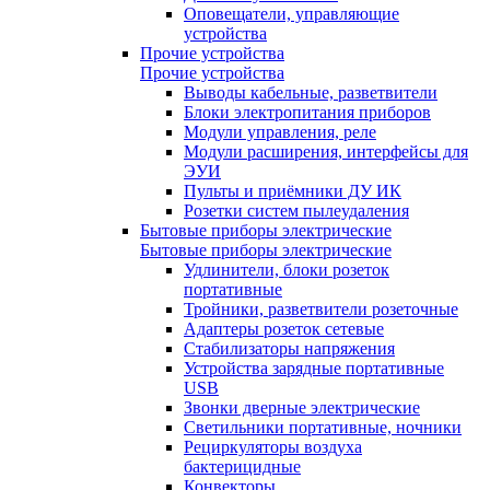
Оповещатели, управляющие
устройства
Прочие устройства
Прочие устройства
Выводы кабельные, разветвители
Блоки электропитания приборов
Модули управления, реле
Модули расширения, интерфейсы для
ЭУИ
Пульты и приёмники ДУ ИК
Розетки систем пылеудаления
Бытовые приборы электрические
Бытовые приборы электрические
Удлинители, блоки розеток
портативные
Тройники, разветвители розеточные
Адаптеры розеток сетевые
Стабилизаторы напряжения
Устройства зарядные портативные
USB
Звонки дверные электрические
Светильники портативные, ночники
Рециркуляторы воздуха
бактерицидные
Конвекторы