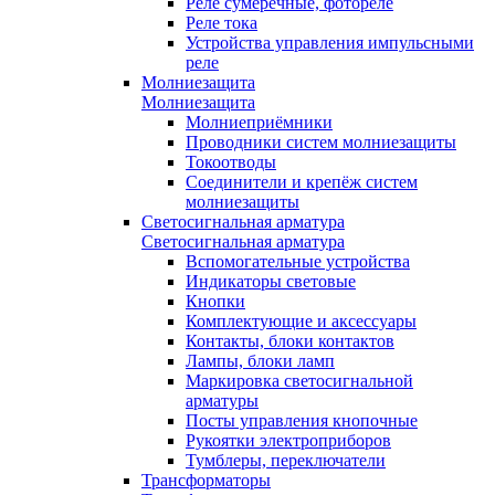
Реле сумеречные, фотореле
Реле тока
Устройства управления импульсными
реле
Молниезащита
Молниезащита
Молниеприёмники
Проводники систем молниезащиты
Токоотводы
Соединители и крепёж систем
молниезащиты
Светосигнальная арматура
Светосигнальная арматура
Вспомогательные устройства
Индикаторы световые
Кнопки
Комплектующие и аксессуары
Контакты, блоки контактов
Лампы, блоки ламп
Маркировка светосигнальной
арматуры
Посты управления кнопочные
Рукоятки электроприборов
Тумблеры, переключатели
Трансформаторы