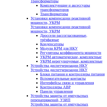
Трансформаторы
Комплектующие и аксессуары
трансформаторов
Трансформаторы
Установки компенсации реактивной
мощности, УКРМ
Установки компенсации реактивной
мощности, УКРМ
Дроссели рассогласованные,
трёхфазные
Конденсаторы
Модули КРМ для НКУ
Регуляторы коэффициента мощности
УКРМ автоматические, комплектные
УКРМ нерегулируемые, комплектные
Устройства диспетчеризации НКУ
Устройства диспетчеризации НКУ
Блоки питания и контроллеры питания
Вспомогательные контакты
Интерфейсы связи и управления
Контроллеры АВР
Панели управления
Устройства защиты от импульсных
перенапряжений, УЗИП
Устройства защиты от импульсных