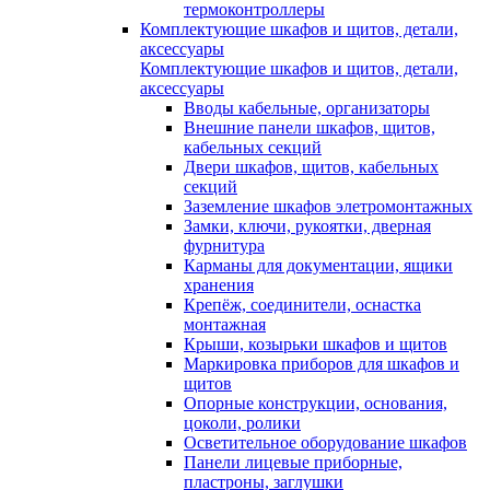
термоконтроллеры
Комплектующие шкафов и щитов, детали,
аксессуары
Комплектующие шкафов и щитов, детали,
аксессуары
Вводы кабельные, организаторы
Внешние панели шкафов, щитов,
кабельных секций
Двери шкафов, щитов, кабельных
секций
Заземление шкафов элетромонтажных
Замки, ключи, рукоятки, дверная
фурнитура
Карманы для документации, ящики
хранения
Крепёж, соединители, оснастка
монтажная
Крыши, козырьки шкафов и щитов
Маркировка приборов для шкафов и
щитов
Опорные конструкции, основания,
цоколи, ролики
Осветительное оборудование шкафов
Панели лицевые приборные,
пластроны, заглушки