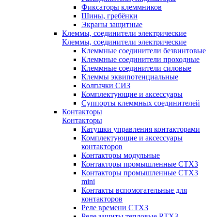
Фиксаторы клеммников
Шины, гребёнки
Экраны защитные
Клеммы, соединители электрические
Клеммы, соединители электрические
Клеммные соединители безвинтовые
Клеммные соединители проходные
Клеммные соединители силовые
Клеммы эквипотенциальные
Колпачки СИЗ
Комплектующие и аксессуары
Суппорты клеммных соединителей
Контакторы
Контакторы
Катушки управления контакторами
Комплектующие и аксессуары
контакторов
Контакторы модульные
Контакторы промышленные CTX3
Контакторы промышленные CTX3
mini
Контакты вспомогательные для
контакторов
Реле времени CTX3
Реле защиты тепловые RTX3