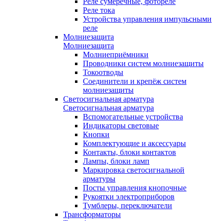
Реле сумеречные, фотореле
Реле тока
Устройства управления импульсными
реле
Молниезащита
Молниезащита
Молниеприёмники
Проводники систем молниезащиты
Токоотводы
Соединители и крепёж систем
молниезащиты
Светосигнальная арматура
Светосигнальная арматура
Вспомогательные устройства
Индикаторы световые
Кнопки
Комплектующие и аксессуары
Контакты, блоки контактов
Лампы, блоки ламп
Маркировка светосигнальной
арматуры
Посты управления кнопочные
Рукоятки электроприборов
Тумблеры, переключатели
Трансформаторы