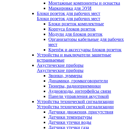
Монтажные компоненты и оснастка
Маркировка для ЭУИ
Блоки розеток для рабочих мест
Блоки розеток для рабочих мест
Блоки розеток комплектные
Корпуса блоков розеток
Модули для блоков розеток
Организаторы кабельные для рабочих
мест
Крепёж и аксессуары блоков розеток
Устройства и выключатели защитные
встраиваемые
Акустические приборы
Акустические приборы
Звонки, зуммеры
Динамики, громкоговорители
Тюнеры, радиоприемники
Аудиовходы, интерфейсы связи
Панели управления акустикой
Устройства технической сигнализации
Устройства технической сигнализации
Датчики движения, присутствия
Датчики температуры
Датчики утечки воды
Датчики утечки газа