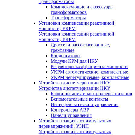
Трансформаторы
Комплектующие и аксессуары
трансформаторов
Трансформаторы
Установки компенсации реактивной
мощности, УКРМ
Установки компенсации реактивной
мощности, УКРМ
Дроссели рассогласованные,
трёхфазные
Конденсаторы
Модули КРМ для НКУ
Регуляторы коэффициента мощности
УКРМ автоматические, комплектные
УКРМ нерегулируемые, комплектные
Устройства диспетчеризации НКУ
Устройства диспетчеризации НКУ
Блоки питания и контроллеры питания
Вспомогательные контакты
Интерфейсы связи и управления
Контроллеры АВР
Панели управления
Устройства защиты от импульсных
перенапряжений, УЗИП
Устройства защиты от импульсных