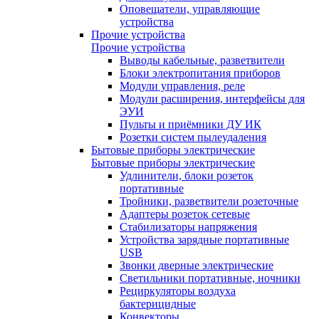
Оповещатели, управляющие
устройства
Прочие устройства
Прочие устройства
Выводы кабельные, разветвители
Блоки электропитания приборов
Модули управления, реле
Модули расширения, интерфейсы для
ЭУИ
Пульты и приёмники ДУ ИК
Розетки систем пылеудаления
Бытовые приборы электрические
Бытовые приборы электрические
Удлинители, блоки розеток
портативные
Тройники, разветвители розеточные
Адаптеры розеток сетевые
Стабилизаторы напряжения
Устройства зарядные портативные
USB
Звонки дверные электрические
Светильники портативные, ночники
Рециркуляторы воздуха
бактерицидные
Конвекторы