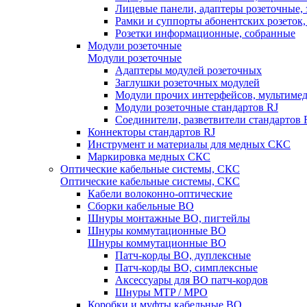
Лицевые панели, адаптеры розеточные,
Рамки и суппорты абонентских розеток
Розетки информационные, собранные
Модули розеточные
Модули розеточные
Адаптеры модулей розеточных
Заглушки розеточных модулей
Модули прочих интерфейсов, мультиме
Модули розеточные стандартов RJ
Соединители, разветвители стандартов 
Коннекторы стандартов RJ
Инструмент и материалы для медных СКС
Маркировка медных СКС
Оптические кабельные системы, СКС
Оптические кабельные системы, СКС
Кабели волоконно-оптические
Сборки кабельные ВО
Шнуры монтажные ВО, пигтейлы
Шнуры коммутационные ВО
Шнуры коммутационные ВО
Патч-корды ВО, дуплексные
Патч-корды ВО, симплексные
Аксессуары для ВО патч-кордов
Шнуры MTP / MPO
Коробки и муфты кабельные ВО