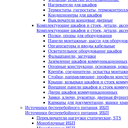
Нагреватели для шкафов
Термостаты, гигростаты, термоконтрол
Кондиционеры для шкафов
Выключатели концевые дверные
Комплектующие шкафов и стоек, детали, аксе
Комплектующие шкафов и стоек, детали, аксе
Полки, опоры для оборудования
Панели монтажные, шасси для оборудов
Организаторы и вводы кабельные
Осветительное оборудование шкафов
Фальшпанели, заглушки
Заземление шкафов коммуникационных
Опорные конструкции, основания, цоко
Крепёж, соединители, оснастка монтаж
Стойки, направляющие, профили конст
Крыши, козырьки шкафов и стоек ком
Внешние панели шкафов и стоек комм
Двери шкафов коммуникационных
Замки, ключи, рукоятки, дверная фурни
Карманы для документации, ящики хра
Источники бесперебойного питания, ИБП
Источники бесперебойного питания, ИБП
Переключатели нагрузки статические, STS
Моноблочные ИБП