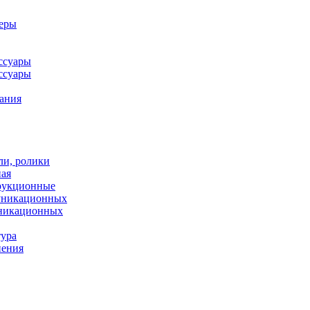
леры
ссуары
ссуары
ания
ли, ролики
ная
рукционные
муникационных
уникационных
тура
нения