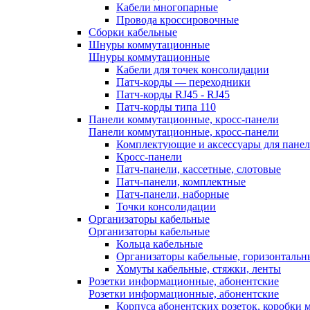
Кабели многопарные
Провода кроссировочные
Сборки кабельные
Шнуры коммутационные
Шнуры коммутационные
Кабели для точек консолидации
Патч-корды — переходники
Патч-корды RJ45 - RJ45
Патч-корды типа 110
Панели коммутационные, кросс-панели
Панели коммутационные, кросс-панели
Комплектующие и аксессуары для пане
Кросс-панели
Патч-панели, кассетные, слотовые
Патч-панели, комплектные
Патч-панели, наборные
Точки консолидации
Организаторы кабельные
Организаторы кабельные
Кольца кабельные
Организаторы кабельные, горизонтальн
Хомуты кабельные, стяжки, ленты
Розетки информационные, абонентские
Розетки информационные, абонентские
Корпуса абонентских розеток, коробки